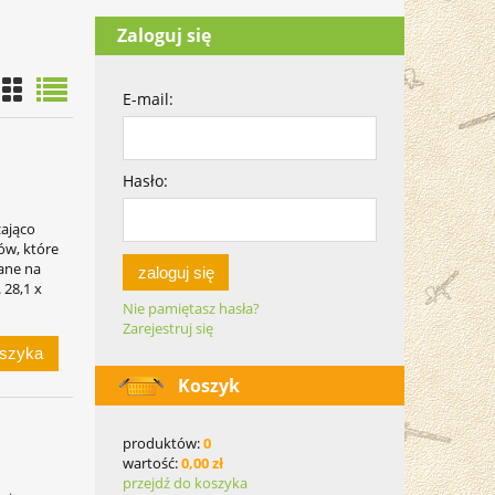
Zaloguj się
E-mail:
Hasło:
zająco
ów, które
ane na
zaloguj się
 28,1 x
Nie pamiętasz hasła?
Zarejestruj się
oszyka
Koszyk
produktów:
0
wartość:
0,00 zł
przejdź do koszyka