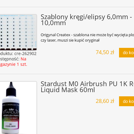
Szablony kręgi/elipsy 6,0mm -
10,0mm
Origynal Createx - szablona nie może być wycięta pl
czy laser, muszi sie kupić oryginał
74,50 zł
do k
oduktu:
cre-262902
stępność:
Na
gazynie 1 szt.
Stardust M0 Airbrush PU 1K R
Liquid Mask 60ml
28,60 zł
do k