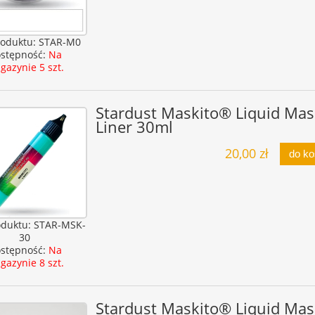
oduktu:
STAR-M0
stępność:
Na
gazynie 5 szt.
Stardust Maskito® Liquid Mas
Liner 30ml
20,00 zł
do k
oduktu:
STAR-MSK-
30
stępność:
Na
gazynie 8 szt.
Stardust Maskito® Liquid Mas