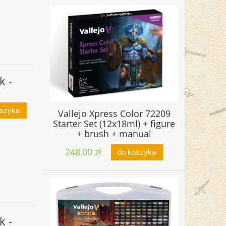
k -
oszyka
Vallejo Xpress Color 72209
Starter Set (12x18ml) + figure
+ brush + manual
248,00 zł
do koszyka
k -