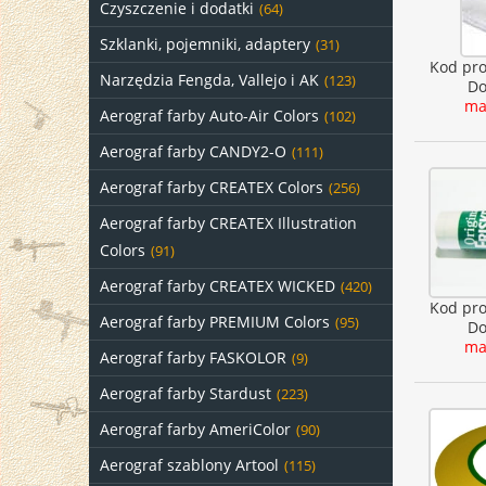
Czyszczenie i dodatki
(64)
Szklanki, pojemniki, adaptery
(31)
Kod pr
Narzędzia Fengda, Vallejo i AK
(123)
Do
ma
Aerograf farby Auto-Air Colors
(102)
Aerograf farby CANDY2-O
(111)
Aerograf farby CREATEX Colors
(256)
Aerograf farby CREATEX Illustration
Colors
(91)
Aerograf farby CREATEX WICKED
(420)
Kod pr
Aerograf farby PREMIUM Colors
(95)
Do
ma
Aerograf farby FASKOLOR
(9)
Aerograf farby Stardust
(223)
Aerograf farby AmeriColor
(90)
Aerograf szablony Artool
(115)