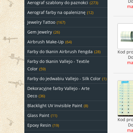
Do
Aerograf szablony do paznokci
(273)
ma
Aerograf farby na opaleniznę
(12)
Jewelry Tattoo
(167)
Gem Jewelry
(26)
Airbrush Make-Up
(64)
Farby do tkanin Airbrush Fengda
Kod pr
(28)
Do
Farby do tkanin Vallejo - Textile
ma
Color
(59)
Farby do jedwabiu Vallejo - Silk Color
(1)
Dekoracyjne farby Vallejo - Arte
Deco
(36)
Blacklight UV Invisible Paint
(8)
Glass Paint
(11)
Kod pr
Do
Epoxy Resin
(19)
ma