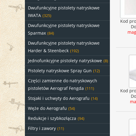
Dwufunkcyjne pistolety natryskowe
IWATA
(325)
Kod pr
Dwufunkcyjne pistolety natryskowe
Do
mag
Sparmax
(84)
Dwufunkcyjne pistolety natryskowe
Harder & Steenbeck
(192)
Jednofunkcyjne pistolety natryskowe
(8)
Pistolety natryskowe Spray Gun
(12)
Części zamienne do natryskowych
pistoletów Aerograf Fengda
(111)
Kod pr
Do
Stojaki i uchwyty do Aerografu
(14)
ma
Węże do Aerografu
(54)
Redukcje i szybkozłącza
(94)
Filtry i zawory
(11)