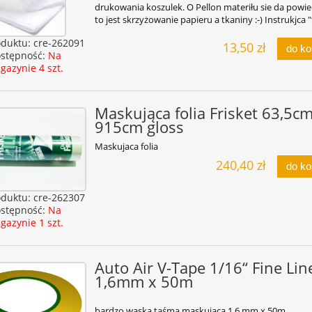
drukowania koszulek. O Pellon materiłu sie da powie
to jest skrzyżowanie papieru a tkaniny :-) Instrukjca "
oduktu:
cre-262091
13,50 zł
do k
stępność:
Na
gazynie 4 szt.
Maskująca folia Frisket 63,5cm
915cm gloss
Maskujaca folia
240,40 zł
do k
oduktu:
cre-262307
stępność:
Na
gazynie 1 szt.
Auto Air V-Tape 1/16“ Fine Lin
1,6mm x 50m
bardzo wąska taśma maskująca 1,6 mm x 50m