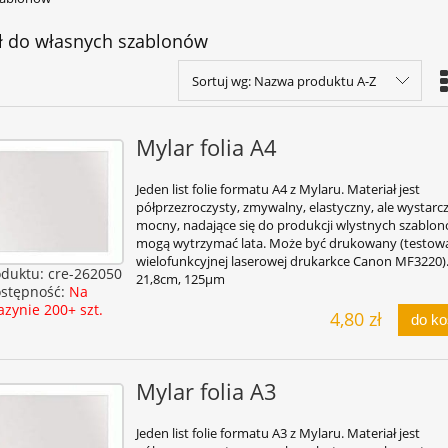
ł do własnych szablonów
Sortuj wg:
Nazwa produktu A-Z
Mylar folia A4
Jeden list folie formatu A4 z Mylaru. Materiał jest
półprzezroczysty, zmywalny, elastyczny, ale wystarc
mocny, nadające się do produkcji wlystnych szablon
mogą wytrzymać lata. Może być drukowany (testow
wielofunkcyjnej laserowej drukarkce Canon MF3220).
oduktu:
cre-262050
21,8cm, 125µm
stępność:
Na
zynie 200+ szt.
4,80 zł
do k
Mylar folia A3
Jeden list folie formatu A3 z Mylaru. Materiał jest