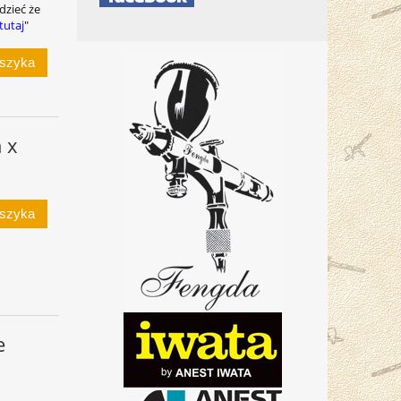
dzieć że
tutaj
"
oszyka
 x
oszyka
e