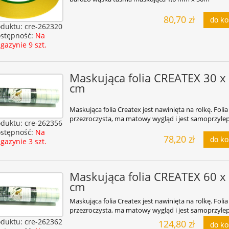
80,70 zł
do k
oduktu:
cre-262320
stępność:
Na
gazynie 9 szt.
Maskująca folia CREATEX 30 x
cm
Maskująca folia Createx jest nawinięta na rolkę. Folia 
przezroczysta, ma matowy wygląd i jest samoprzyle
oduktu:
cre-262356
stępność:
Na
78,20 zł
do k
gazynie 3 szt.
Maskująca folia CREATEX 60 x
cm
Maskująca folia Createx jest nawinięta na rolkę. Folia 
przezroczysta, ma matowy wygląd i jest samoprzyle
oduktu:
cre-262362
124,80 zł
do k