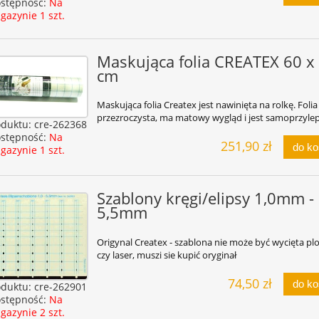
stępność:
Na
gazynie 1 szt.
Maskująca folia CREATEX 60 x
cm
Maskująca folia Createx jest nawinięta na rolkę. Folia 
przezroczysta, ma matowy wygląd i jest samoprzyle
oduktu:
cre-262368
stępność:
Na
251,90 zł
do k
gazynie 1 szt.
Szablony kręgi/elipsy 1,0mm -
5,5mm
Origynal Createx - szablona nie może być wycięta pl
czy laser, muszi sie kupić oryginał
74,50 zł
do k
oduktu:
cre-262901
stępność:
Na
gazynie 2 szt.