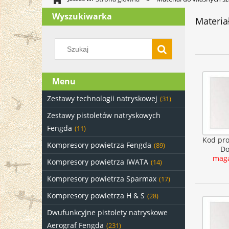
Wyszukiwarka
Materia
Menu
Zestawy technologii natryskowej
(31)
Zestawy pistoletów natryskowych
Fengda
(11)
Kod pr
Kompresory powietrza Fengda
(89)
Do
maga
Kompresory powietrza IWATA
(14)
Kompresory powietrza Sparmax
(17)
Kompresory powietrza H & S
(28)
Dwufunkcyjne pistolety natryskowe
Aerograf Fengda
(231)