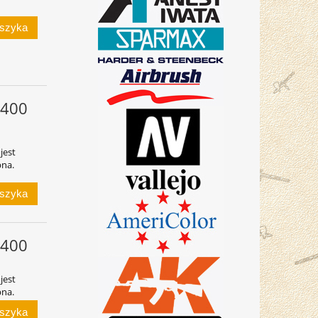
oszyka
 400
jest
pna.
oszyka
 400
jest
pna.
oszyka