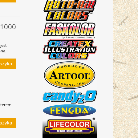
 1000
jest
pna.
oszyka
oterem
oszyka