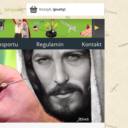
Koszyk:
(pusty)
ę
Zaloguj się
nsportu
Regulamin
Kontakt