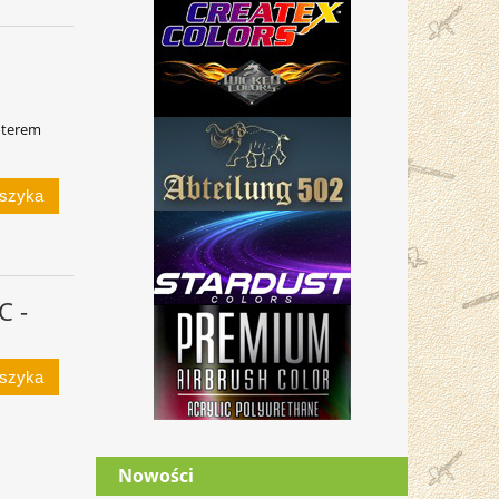
oterem
oszyka
C -
oszyka
Nowości