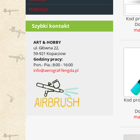
Promocje
Kod pr
Do
Szybki kontakt
ma
ART & HOBBY
ul. Główna 22,
59-921 Kopaczow
Godziny pracy
:
Pon.- Pia.
: 8:00 - 16:00
info@aerograf-fengda.pl
Kod pr
Do
ma