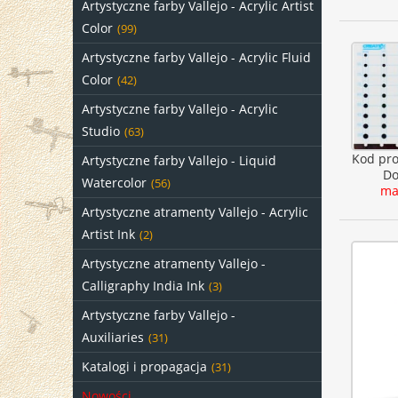
Artystyczne farby Vallejo - Acrylic Artist
Color
(99)
Artystyczne farby Vallejo - Acrylic Fluid
Color
(42)
Artystyczne farby Vallejo - Acrylic
Studio
(63)
Kod pr
Artystyczne farby Vallejo - Liquid
Do
Watercolor
(56)
ma
Artystyczne atramenty Vallejo - Acrylic
Artist Ink
(2)
Artystyczne atramenty Vallejo -
Calligraphy India Ink
(3)
Artystyczne farby Vallejo -
Auxiliaries
(31)
Katalogi i propagacja
(31)
Nowości