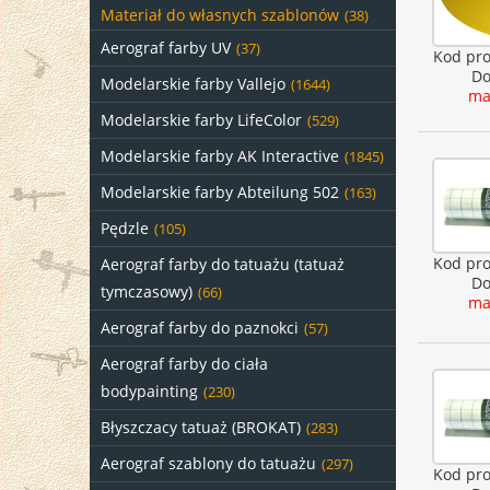
Materiał do własnych szablonów
(38)
Aerograf farby UV
(37)
Kod pr
Do
Modelarskie farby Vallejo
(1644)
ma
Modelarskie farby LifeColor
(529)
Modelarskie farby AK Interactive
(1845)
Modelarskie farby Abteilung 502
(163)
Pędzle
(105)
Kod pr
Aerograf farby do tatuażu (tatuaż
Do
tymczasowy)
(66)
ma
Aerograf farby do paznokci
(57)
Aerograf farby do ciała
bodypainting
(230)
Błyszczacy tatuaż (BROKAT)
(283)
Aerograf szablony do tatuażu
(297)
Kod pr