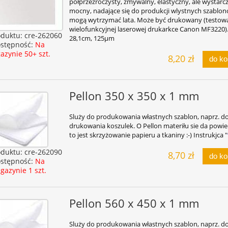
półprzezroczysty, zmywalny, elastyczny, ale wystarc
mocny, nadające się do produkcji wlystnych szablon
mogą wytrzymać lata. Może być drukowany (testow
wielofunkcyjnej laserowej drukarkce Canon MF3220).
oduktu:
cre-262060
28,1cm, 125µm
stępność:
Na
azynie 50+ szt.
8,20 zł
do k
Pellon 350 x 350 x 1 mm
Sluży do produkowania włastnych szablon, naprz. d
drukowania koszulek. O Pellon materiłu sie da powie
to jest skrzyżowanie papieru a tkaniny :-) Instrukjca "
oduktu:
cre-262090
8,70 zł
do k
stępność:
Na
gazynie 1 szt.
Pellon 560 x 450 x 1 mm
Sluży do produkowania włastnych szablon, naprz. d