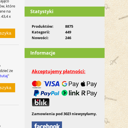
zająco
ów, które
Statystyki
ane na
 43,4 x
Produktów:
8875
Kategorii:
449
oszyka
Nowości:
246
Informacje
o
dzieć że
Akceptujemy płatności:
tutaj
"
oszyka
Zamowienia pod 30Zł niewysyłamy.
o