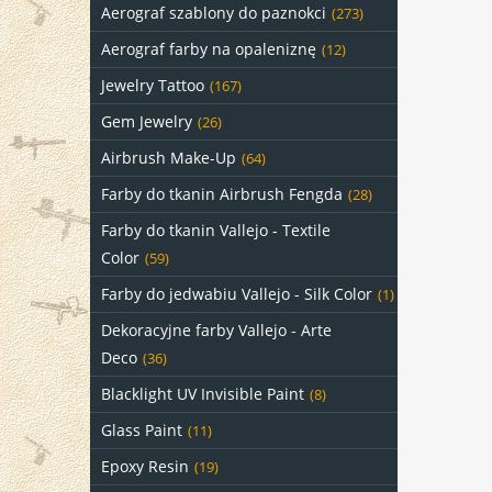
Aerograf szablony do paznokci
(273)
Aerograf farby na opaleniznę
(12)
Jewelry Tattoo
(167)
Gem Jewelry
(26)
Airbrush Make-Up
(64)
Farby do tkanin Airbrush Fengda
(28)
Farby do tkanin Vallejo - Textile
Color
(59)
Farby do jedwabiu Vallejo - Silk Color
(1)
Dekoracyjne farby Vallejo - Arte
Deco
(36)
Blacklight UV Invisible Paint
(8)
Glass Paint
(11)
Epoxy Resin
(19)