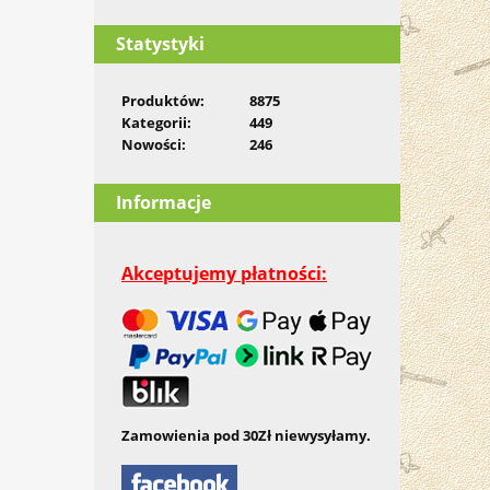
Statystyki
Produktów:
8875
Kategorii:
449
Nowości:
246
Informacje
Akceptujemy płatności:
Zamowienia pod 30Zł niewysyłamy.