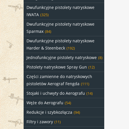
Dwufunkcyjne pistolety natryskowe
IWATA
(325)
Dwufunkcyjne pistolety natryskowe
Sparmax
(84)
Dwufunkcyjne pistolety natryskowe
Harder & Steenbeck
(192)
Jednofunkcyjne pistolety natryskowe
(8)
Pistolety natryskowe Spray Gun
(12)
Części zamienne do natryskowych
pistoletów Aerograf Fengda
(111)
Stojaki i uchwyty do Aerografu
(14)
Węże do Aerografu
(54)
Redukcje i szybkozłącza
(94)
Filtry i zawory
(11)