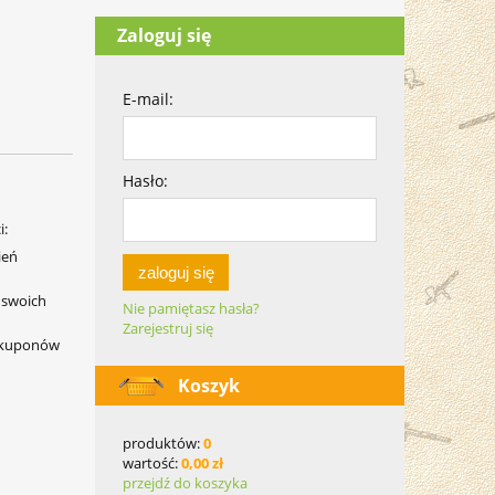
Zaloguj się
E-mail:
Hasło:
i:
ień
zaloguj się
 swoich
Nie pamiętasz hasła?
Zarejestruj się
i kuponów
Koszyk
produktów:
0
wartość:
0,00 zł
przejdź do koszyka