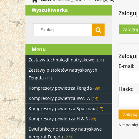
Wyszukiwarka
Zaloguj
zaloguj
Menu
Zaloguj
Zestawy technologii natryskowej
(31)
E-mail:
Zestawy pistoletów natryskowych
Fengda
(11)
Kompresory powietrza Fengda
Hasło:
(89)
Kompresory powietrza IWATA
(14)
Kompresory powietrza Sparmax
(17)
zaloguj 
Kompresory powietrza H & S
(28)
Nie pamięt
Dwufunkcyjne pistolety natryskowe
Aerograf Fengda
(231)