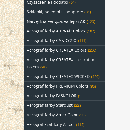
Czyszczenie i dodatki
(64)
Szklanki, pojemniki, adaptery
(31)
Narzędzia Fengda, Vallejo i AK
(123)
Aerograf farby Auto-Air Colors
(102)
Aerograf farby CANDY2-O
(111)
Aerograf farby CREATEX Colors
(256)
Aerograf farby CREATEX Illustration
Colors
(91)
Aerograf farby CREATEX WICKED
(420)
Aerograf farby PREMIUM Colors
(95)
Aerograf farby FASKOLOR
(9)
Aerograf farby Stardust
(223)
Aerograf farby AmeriColor
(90)
Aerograf szablony Artool
(115)