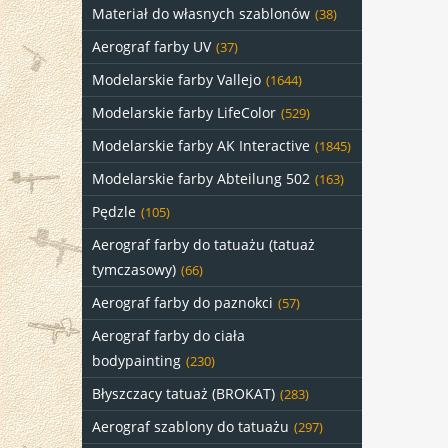
Materiał do własnych szablonów
(38)
Aerograf farby UV
(37)
Modelarskie farby Vallejo
(1644)
Modelarskie farby LifeColor
(529)
Modelarskie farby AK Interactive
(1845)
Modelarskie farby Abteilung 502
(163)
Pędzle
(105)
Aerograf farby do tatuażu (tatuaż
tymczasowy)
(66)
Aerograf farby do paznokci
(57)
Aerograf farby do ciała
bodypainting
(230)
Błyszczacy tatuaż (BROKAT)
(283)
Aerograf szablony do tatuażu
(297)