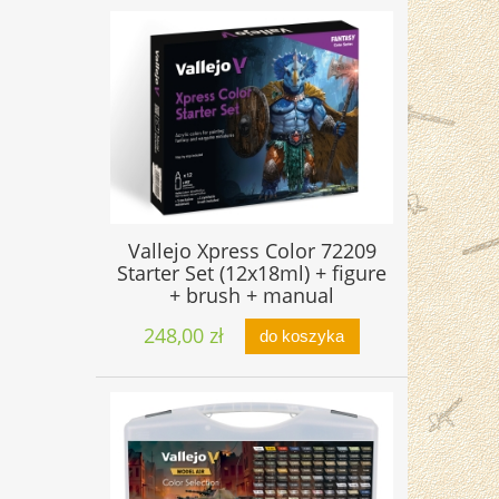
Vallejo Xpress Color 72209
Starter Set (12x18ml) + figure
+ brush + manual
248,00 zł
do koszyka