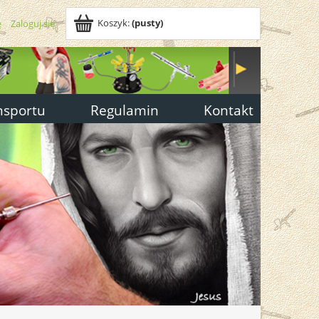
Koszyk:
(pusty)
ę
Zaloguj się
nsportu
Regulamin
Kontakt