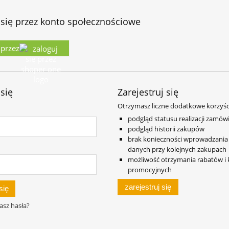
 się przez konto społecznościowe
 przez
 się
Zarejestruj się
Otrzymasz liczne dodatkowe korzyśc
podgląd statusu realizacji zamów
podgląd historii zakupów
brak konieczności wprowadzania
danych przy kolejnych zakupach
możliwość otrzymania rabatów 
promocyjnych
zarejestruj się
się
asz hasła?