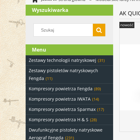
Wyszukiwarka
AK QUI
nowość
Menu
Zestawy technologii natryskowej
(31)
Zestawy pistoletów natryskowych
Fengda
(11)
Kompresory powietrza Fengda
(89)
Kompresory powietrza IWATA
(14)
Kompresory powietrza Sparmax
(17)
Kompresory powietrza H & S
(28)
Dwufunkcyjne pistolety natryskowe
Aerograf Fengda
(231)