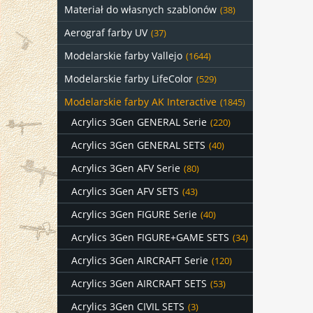
Materiał do własnych szablonów
(38)
Aerograf farby UV
(37)
Modelarskie farby Vallejo
(1644)
Modelarskie farby LifeColor
(529)
Modelarskie farby AK Interactive
(1845)
Acrylics 3Gen GENERAL Serie
(220)
Acrylics 3Gen GENERAL SETS
(40)
Acrylics 3Gen AFV Serie
(80)
Acrylics 3Gen AFV SETS
(43)
Acrylics 3Gen FIGURE Serie
(40)
Acrylics 3Gen FIGURE+GAME SETS
(34)
Acrylics 3Gen AIRCRAFT Serie
(120)
Acrylics 3Gen AIRCRAFT SETS
(53)
Acrylics 3Gen CIVIL SETS
(3)