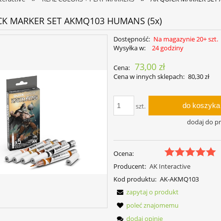
CK MARKER SET AKMQ103 HUMANS (5x)
Dostępność:
Na magazynie 20+ szt.
Wysyłka w:
24 godziny
73,00 zł
Cena:
Cena w innych sklepach:
80,30 zł
do koszyka
szt.
dodaj do p
Ocena:
Producent:
AK Interactive
Kod produktu:
AK-AKMQ103
zapytaj o produkt
poleć znajomemu
dodaj opinię