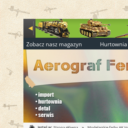
Zobacz nasz magazyn
Hurtownia
»
Jesteś w:
Strona główna
Modelarskie farby AK In