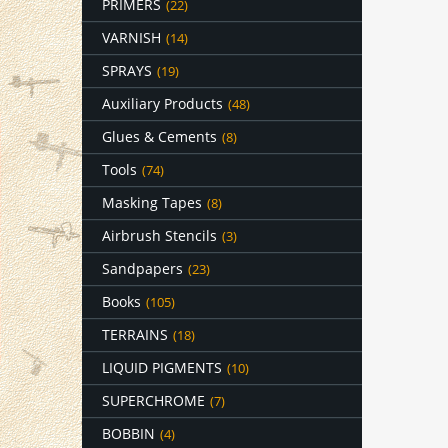
PRIMERS
(22)
VARNISH
(14)
SPRAYS
(19)
Auxiliary Products
(48)
Glues & Cements
(8)
Tools
(74)
Masking Tapes
(8)
Airbrush Stencils
(3)
Sandpapers
(23)
Books
(105)
TERRAINS
(18)
LIQUID PIGMENTS
(10)
SUPERCHROME
(7)
BOBBIN
(4)