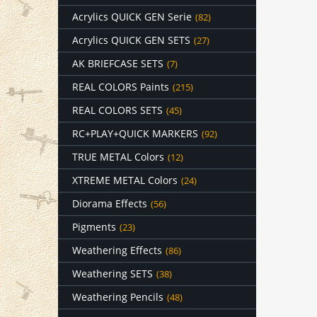
Acrylics QUICK GEN Serie
(82)
Acrylics QUICK GEN SETS
(27)
AK BRIEFCASE SETS
(7)
REAL COLORS Paints
(215)
REAL COLORS SETS
(45)
RC+PLAY+QUICK MARKERS
(92)
TRUE METAL Colors
(12)
XTREME METAL Colors
(24)
Diorama Effects
(56)
Pigments
(23)
Weathering Effects
(86)
Weathering SETS
(38)
Weathering Pencils
(48)