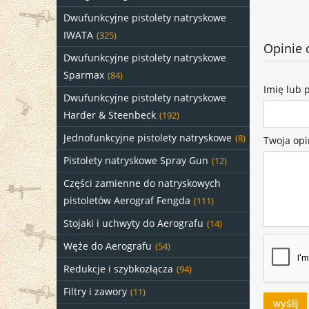
Dwufunkcyjne pistolety natryskowe
IWATA
(325)
Opinie 
Dwufunkcyjne pistolety natryskowe
Sparmax
(84)
Imię lub 
Dwufunkcyjne pistolety natryskowe
Harder & Steenbeck
(192)
Jednofunkcyjne pistolety natryskowe
(8)
Twoja opi
Pistolety natryskowe Spray Gun
(12)
Części zamienne do natryskowych
pistoletów Aerograf Fengda
(111)
Stojaki i uchwyty do Aerografu
(14)
Węże do Aerografu
(54)
Redukcje i szybkozłącza
(94)
Filtry i zawory
(11)
wyślij