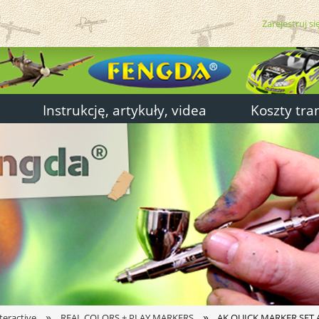
Zarejestruj si
Instrukcję, artykuły, videa
Koszty tra
»
»
teractive
REAL COLORS + PLAY MARKERS
AK QUICK MARKER SET