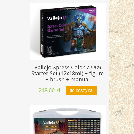
Vallejo Xpress Color 72209
Starter Set (12x18ml) + figure
+ brush + manual
248,00 zł
do koszyka