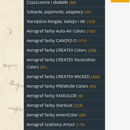
Czyszczenie i dodatki
(64)
Szklanki, pojemniki, adaptery
(31)
Narzędzia Fengda, Vallejo i AK
(123)
Aerograf farby Auto-Air Colors
(102)
Aerograf farby CANDY2-O
(111)
Aerograf farby CREATEX Colors
(256)
Aerograf farby CREATEX Illustration
Colors
(91)
Aerograf farby CREATEX WICKED
(420)
Aerograf farby PREMIUM Colors
(95)
Aerograf farby FASKOLOR
(9)
Aerograf farby Stardust
(223)
Aerograf farby AmeriColor
(90)
Aerograf szablony Artool
(115)