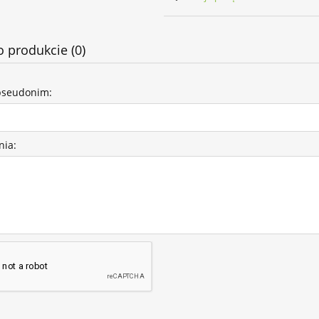
o produkcie (0)
pseudonim:
nia: