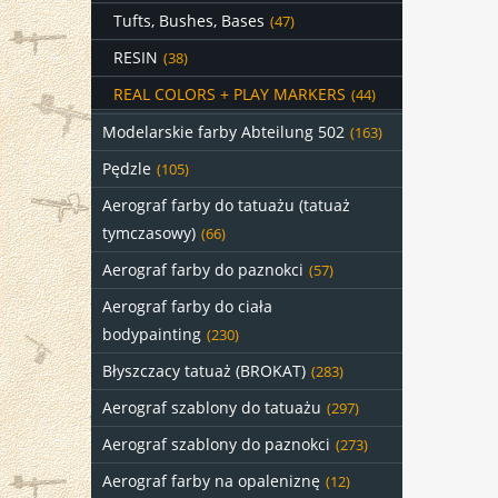
Tufts, Bushes, Bases
(47)
RESIN
(38)
REAL COLORS + PLAY MARKERS
(44)
Modelarskie farby Abteilung 502
(163)
Pędzle
(105)
Aerograf farby do tatuażu (tatuaż
tymczasowy)
(66)
Aerograf farby do paznokci
(57)
Aerograf farby do ciała
bodypainting
(230)
Błyszczacy tatuaż (BROKAT)
(283)
Aerograf szablony do tatuażu
(297)
Aerograf szablony do paznokci
(273)
Aerograf farby na opaleniznę
(12)