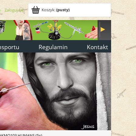
Koszyk:
(pusty)
ę
Zaloguj się
nsportu
Regulamin
Kontakt
 AKMQ103 HUMANS (5x)