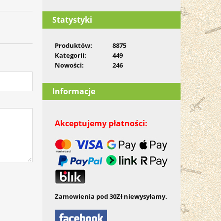
Statystyki
Produktów:
8875
Kategorii:
449
Nowości:
246
Informacje
Akceptujemy płatności:
Zamowienia pod 30Zł niewysyłamy.