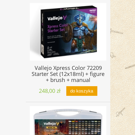
Vallejo Xpress Color 72209
Starter Set (12x18ml) + figure
+ brush + manual
248,00 zł
do koszyka