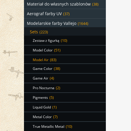
Materiał do własnych szablonów
(38)
Aerograf farby UV
(37)
Modelarskie farby Vallejo
(1644)
Sets
(223)
Zestaw z figurką
(10)
Model Color
(51)
Model Air
(83)
Game Color
(38)
Game Air
(4)
Pro Nocturna
(2)
Pigments
(5)
Liquid Gold
(1)
Metal Color
(7)
True Metallic Metal
(10)