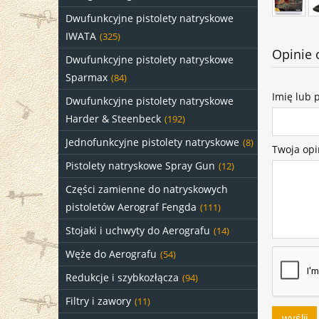
Dwufunkcyjne pistolety natryskowe
IWATA
(325)
Opinie 
Dwufunkcyjne pistolety natryskowe
Sparmax
(84)
Imię lub 
Dwufunkcyjne pistolety natryskowe
Harder & Steenbeck
(192)
Jednofunkcyjne pistolety natryskowe
(8)
Twoja opi
Pistolety natryskowe Spray Gun
(12)
Części zamienne do natryskowych
pistoletów Aerograf Fengda
(111)
Stojaki i uchwyty do Aerografu
(14)
Węże do Aerografu
(54)
Redukcje i szybkozłącza
(94)
Filtry i zawory
(11)
wyślij