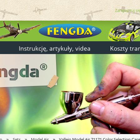
Zarejestruj si
Instrukcję, artykuły, videa
Koszty tra
»
»
»
jo
Sets
Model Air
Vallejo Model Air 71171 Color Selection Cas