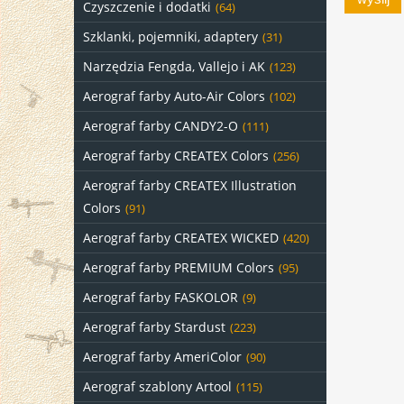
Czyszczenie i dodatki
(64)
Szklanki, pojemniki, adaptery
(31)
Narzędzia Fengda, Vallejo i AK
(123)
Aerograf farby Auto-Air Colors
(102)
Aerograf farby CANDY2-O
(111)
Aerograf farby CREATEX Colors
(256)
Aerograf farby CREATEX Illustration
Colors
(91)
Aerograf farby CREATEX WICKED
(420)
Aerograf farby PREMIUM Colors
(95)
Aerograf farby FASKOLOR
(9)
Aerograf farby Stardust
(223)
Aerograf farby AmeriColor
(90)
Aerograf szablony Artool
(115)