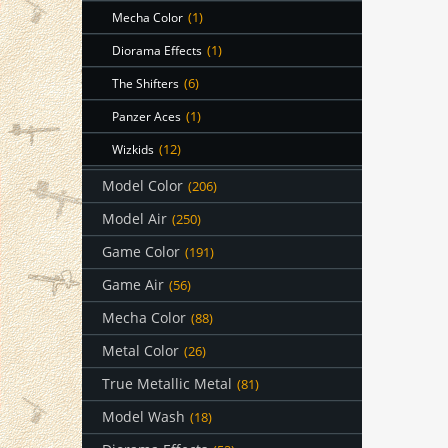
Mecha Color
(1)
Diorama Effects
(1)
The Shifters
(6)
Panzer Aces
(1)
Wizkids
(12)
Model Color
(206)
Model Air
(250)
Game Color
(191)
Game Air
(56)
Mecha Color
(88)
Metal Color
(26)
True Metallic Metal
(81)
Model Wash
(18)