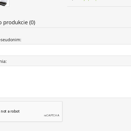
o produkcie (0)
pseudonim:
nia: