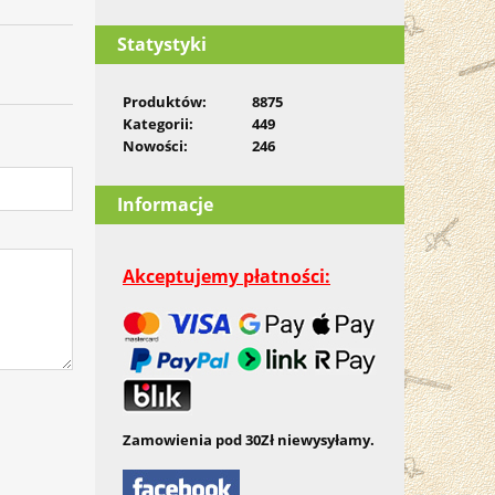
Statystyki
Produktów:
8875
Kategorii:
449
Nowości:
246
Informacje
Akceptujemy płatności:
Zamowienia pod 30Zł niewysyłamy.