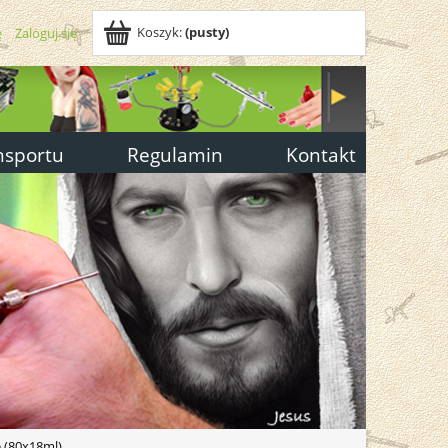
Koszyk:
(pusty)
ę
Zaloguj się
nsportu
Regulamin
Kontakt
e (80x18ml)