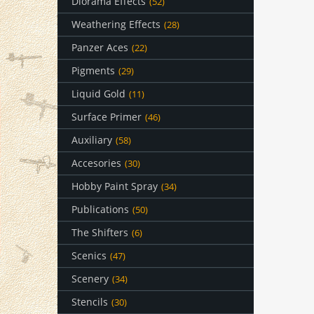
Diorama Effects
(52)
Weathering Effects
(28)
Panzer Aces
(22)
Pigments
(29)
Liquid Gold
(11)
Surface Primer
(46)
Auxiliary
(58)
Accesories
(30)
Hobby Paint Spray
(34)
Publications
(50)
The Shifters
(6)
Scenics
(47)
Scenery
(34)
Stencils
(30)