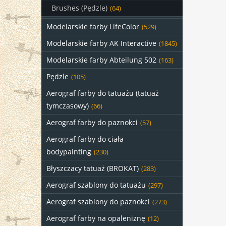
Brushes (Pędzle)
(64)
Modelarskie farby LifeColor
(529)
Modelarskie farby AK Interactive
(1845)
Modelarskie farby Abteilung 502
(163)
Pędzle
(105)
Aerograf farby do tatuażu (tatuaż
tymczasowy)
(66)
Aerograf farby do paznokci
(57)
Aerograf farby do ciała
bodypainting
(230)
Błyszczacy tatuaż (BROKAT)
(283)
Aerograf szablony do tatuażu
(297)
Aerograf szablony do paznokci
(273)
Aerograf farby na opaleniznę
(12)