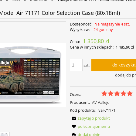
 Model Air 71171 Color Selection Case (80x18ml)
Dostępność:
Na magazynie 4 szt.
Wysyłka w:
24 godziny
1 350,80 zł
Cena:
Cena w innych sklepach:
1 485,90 zł
do koszyka
szt.
dodaj do p
Ocena:
Producent:
AV Vallejo
Kod produktu:
val-71171
zapytaj o produkt
poleć znajomemu
dodaj opinię