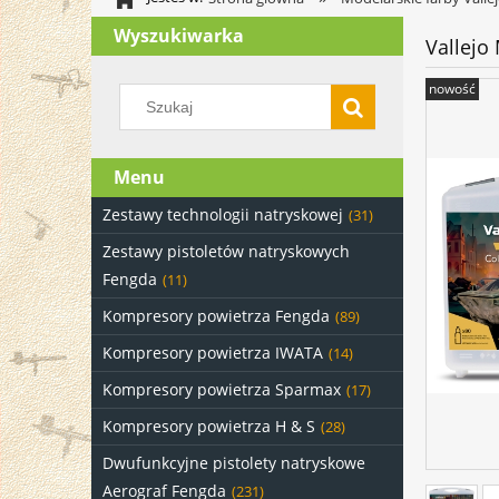
Wyszukiwarka
Vallejo
nowość
Menu
Zestawy technologii natryskowej
(31)
Zestawy pistoletów natryskowych
Fengda
(11)
Kompresory powietrza Fengda
(89)
Kompresory powietrza IWATA
(14)
Kompresory powietrza Sparmax
(17)
Kompresory powietrza H & S
(28)
Dwufunkcyjne pistolety natryskowe
Aerograf Fengda
(231)