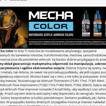
ha Color
to linia 71 kolorów do modelowania akrylowego, specjalnie
wanych do barwienia robotów, transformatorów, mechów, samochodzików i
przeznaczone dla pistoletów airbrush. Są bardzo dobrze przylegające do powi
lny skład gwarantuje maksymalną odporność na manipulacje, uderze
, zarysowania i ogólne ekstremalne zużycie
. Dobrze trzyma się żywicy, t
i metalu, tak dobrze, że nawet nie potrzebują podkładu, ale jeśli użyjesz po
jwiększą odporność. Możesz bawić się z nimi, a nie tylko je pokazywać. Kol
bą mieszać. Rozcieńczaja sie Airbrush Thinnerem (71261 17ml, 71361 60ml,
 Airbrush Flow Improverem (71262 17ml,71462 60ml, 71562 200ml). Zaleca si
pli Airbrush Flow Improver na każde 5 kropli farby, aby wydłużyć czas schni
ły. Przed użyciem dobrze wstrząśnij i wlej dopistoletu do aerografu. Możesz
ć kolory bezpośrednio w kubku pistoletowym. Zarówno podkłady jak i farba
bko. W przypadku bardzo drobnych szczegółów można je również nakładać