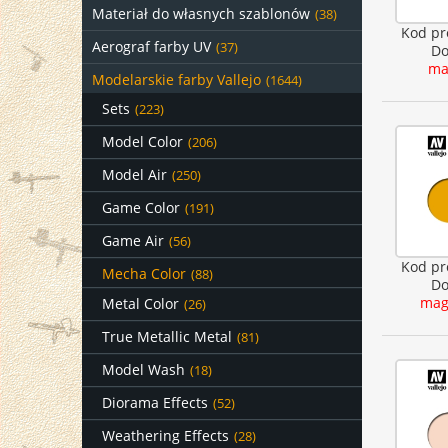
Materiał do własnych szablonów
(38)
Kod pr
Aerograf farby UV
(37)
Do
ma
Modelarskie farby Vallejo
(1644)
Sets
(223)
Model Color
(206)
Model Air
(250)
Game Color
(191)
Game Air
(56)
Kod pr
Mecha Color
(88)
Do
mag
Metal Color
(26)
True Metallic Metal
(81)
Model Wash
(18)
Diorama Effects
(52)
Weathering Effects
(28)