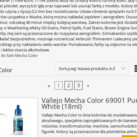
eaner (71099 82ml, 71199 200ml) służy do zmiany koloru na inny kolor, aby o
 pistolet, wyczyścić igłę oraz naprawić lub usunąć farbę z modelu. Kolory 
o użycia z dyszą 0,2 mm bez rozcieńczania. Ustaw ciśnienie sprężarki na 0,7
ów uzupełnia o Washe, którą można nakładać pędzlem i aerografem. Osusz
inut, odczekaj 40 minut między kolejną warstwą. Zakres kolorów jest doda
o Weathering efekty Oil Stains, Petrol Spills, Fuel Stains, Brown Engine Soo
arby ztej serii są przeznaczone do rozpylania aerografem. Schnabardzo szyb
adać bezpośrednio, możnaje rozcieńczać Airbrush Thinnerem i zalecamy pi
dstęp przy nakladaniu wielu warstw. Pomalowaniu farby są odporne na olej
i lekkie otarcia alkoholowe.
 do farb Mecha Color
Sortuj wg:
Nazwa produktu A-Z
Color
«
1
2
3
»
Vallejo Mecha Color 69001 Pu
White (18ml)
Vallejo Mecha Color to linia kolorów do modelowani
akrylowego, specjalnie zaprojektowanych do barwie
robotów, transformatorów, mechów, samochodzikó
figurek. Kolory są przeznaczone dla pistoletów airbr