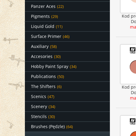
Panzer Aces
(22)
Kod pr
Pigments
(29)
Do
Liquid Gold
(11)
ma
Surface Primer
(46)
Auxiliary
(58)
Accesories
(30)
Hobby Paint Spray
(34)
Publications
(50)
The Shifters
(6)
Kod pr
Do
Scenics
(47)
ma
Scenery
(34)
Stencils
(30)
Brushes (Pędzle)
(64)