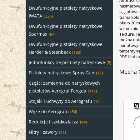
Airbrush Cl
nasmarować
Dwufunkcyjne pistolety natryskowe
są gotowe d
IWATA
(325)
Gama kolor
około 20 m
Dwufunkcyjne pistolety natryskowe
wzmocniony 
Sparmax
Texture. F
(84)
można nakł
Dwufunkcyjne pistolety natryskowe
minutowy o
terpentynę 
Harder & Steenbeck
(192)
PDF Ulotka
Jednofunkcyjne pistolety natryskowe
(8)
Mecha 
Pistolety natryskowe Spray Gun
(12)
Części zamienne do natryskowych
pistoletów Aerograf Fengda
(111)
Stojaki i uchwyty do Aerografu
(14)
Węże do Aerografu
(54)
Redukcje i szybkozłącza
(94)
Filtry i zawory
(11)