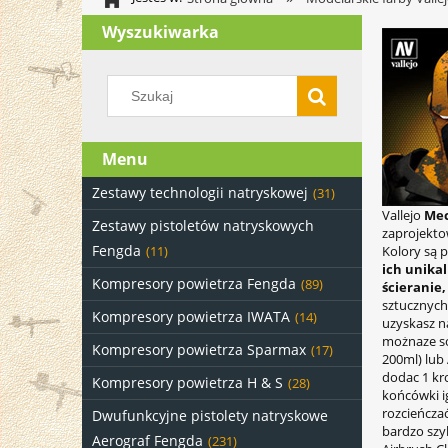
Wyszukiwarka
Menu
Zestawy technologii natryskowej
(31)
Vallejo
Mec
Zestawy pistoletów natryskowych
zaprojekto
Fengda
Kolory są 
(11)
ich unika
Kompresory powietrza Fengda
(89)
ścieranie
sztucznych 
Kompresory powietrza IWATA
(14)
uzyskasz na
możnaze so
Kompresory powietrza Sparmax
(17)
200ml) lub
dodac 1 kro
Kompresory powietrza H & S
(28)
końcówki ig
rozcieńcza
Dwufunkcyjne pistolety natryskowe
bardzo szy
Aerograf Fengda
(231)