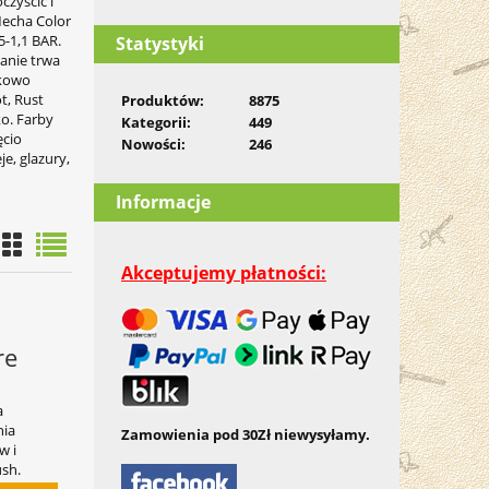
czyścić i
Mecha Color
5-1,1 BAR.
Statystyki
anie trwa
tkowo
t, Rust
Produktów:
8875
ko. Farby
Kategorii:
449
ęcio
Nowości:
246
e, glazury,
Informacje
Akceptujemy płatności:
re
a
nia
Zamowienia pod 30Zł niewysyłamy.
w i
ush.