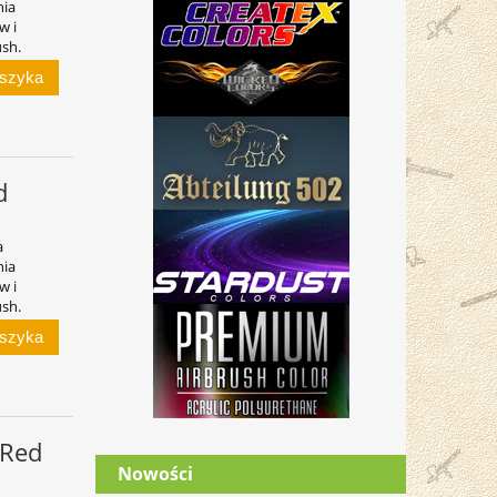
nia
w i
ush.
oszyka
d
a
nia
w i
ush.
oszyka
 Red
Nowości