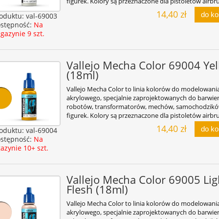
figurek. Kolory są przeznaczone dla pistoletów airbr
14,40 zł
do k
oduktu:
val-69003
stępność:
Na
gazynie 9 szt.
Vallejo Mecha Color 69004 Ye
(18ml)
Vallejo Mecha Color to linia kolorów do modelowani
akrylowego, specjalnie zaprojektowanych do barwie
robotów, transformatorów, mechów, samochodzikó
figurek. Kolory są przeznaczone dla pistoletów airbr
14,40 zł
do k
oduktu:
val-69004
stępność:
Na
azynie 10+ szt.
Vallejo Mecha Color 69005 Lig
Flesh (18ml)
Vallejo Mecha Color to linia kolorów do modelowani
akrylowego, specjalnie zaprojektowanych do barwie