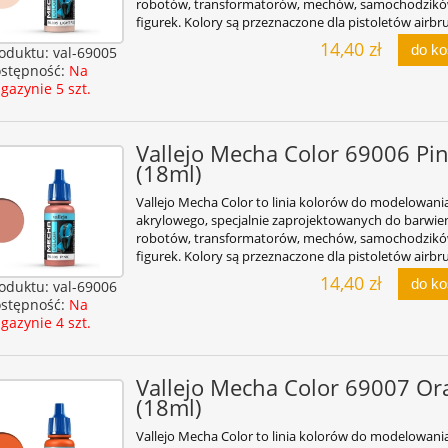
robotów, transformatorów, mechów, samochodzikó
figurek. Kolory są przeznaczone dla pistoletów airbr
14,40 zł
do k
oduktu:
val-69005
stępność:
Na
gazynie 5 szt.
Vallejo Mecha Color 69006 Pi
(18ml)
Vallejo Mecha Color to linia kolorów do modelowani
akrylowego, specjalnie zaprojektowanych do barwie
robotów, transformatorów, mechów, samochodzikó
figurek. Kolory są przeznaczone dla pistoletów airbr
14,40 zł
do k
oduktu:
val-69006
stępność:
Na
gazynie 4 szt.
Vallejo Mecha Color 69007 Or
(18ml)
Vallejo Mecha Color to linia kolorów do modelowani