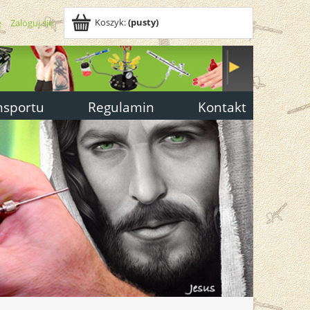
Koszyk:
(pusty)
ę
Zaloguj się
nsportu
Regulamin
Kontakt