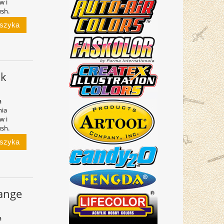
w i
ush.
oszyka
nk
a
nia
w i
ush.
oszyka
ange
a