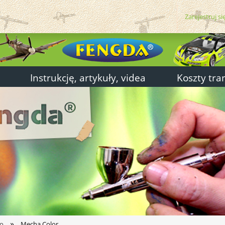
Zarejestruj si
Instrukcję, artykuły, videa
Koszty tra
»
jo
Mecha Color