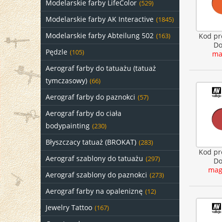
Modelarskie farby LifeColor
(529)
Modelarskie farby AK Interactive
(1845)
Modelarskie farby Abteilung 502
Kod pr
(163)
Do
Pędzle
(105)
ma
Aerograf farby do tatuażu (tatuaż
tymczasowy)
(66)
Aerograf farby do paznokci
(57)
Aerograf farby do ciała
bodypainting
(230)
Błyszczacy tatuaż (BROKAT)
(283)
Kod pr
Aerograf szablony do tatuażu
(297)
Do
mag
Aerograf szablony do paznokci
(273)
Aerograf farby na opaleniznę
(12)
Jewelry Tattoo
(167)