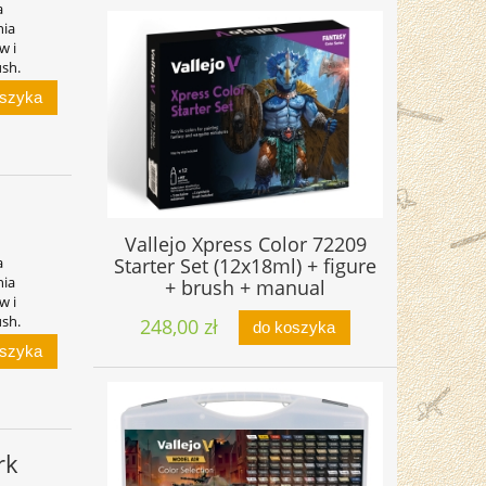
a
nia
w i
ush.
oszyka
Vallejo Xpress Color 72209
Starter Set (12x18ml) + figure
a
nia
+ brush + manual
w i
ush.
248,00 zł
do koszyka
oszyka
rk