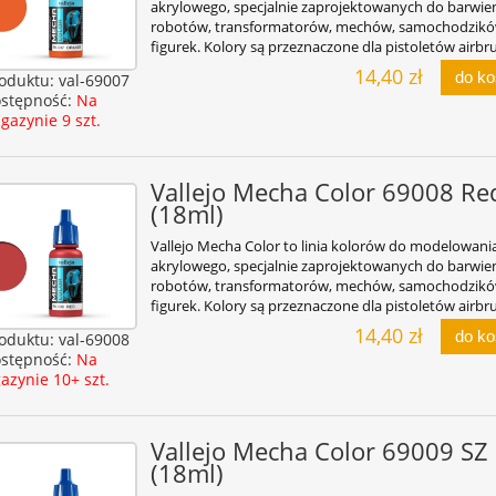
akrylowego, specjalnie zaprojektowanych do barwie
robotów, transformatorów, mechów, samochodzikó
figurek. Kolory są przeznaczone dla pistoletów airbr
14,40 zł
do k
oduktu:
val-69007
stępność:
Na
gazynie 9 szt.
Vallejo Mecha Color 69008 Re
(18ml)
Vallejo Mecha Color to linia kolorów do modelowani
akrylowego, specjalnie zaprojektowanych do barwie
robotów, transformatorów, mechów, samochodzikó
figurek. Kolory są przeznaczone dla pistoletów airbr
14,40 zł
do k
oduktu:
val-69008
stępność:
Na
azynie 10+ szt.
Vallejo Mecha Color 69009 SZ
(18ml)