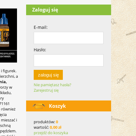
Zaloguj się
E-mail:
Hasło:
 figurek.
zaloguj się
erzchni, a
nia,
Nie pamiętasz hasła?
worzy w
Zarejestruj się
dkładu,
ory
 71161
Koszyk
ę również
ęcia
 mieszać i
produktów:
0
 schną
wartość:
0,00 zł
 pędzlem.
przejdź do koszyka