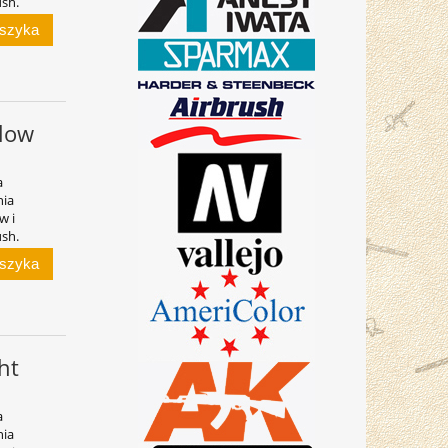
ush.
oszyka
llow
a
nia
w i
ush.
oszyka
ht
a
nia