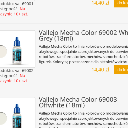
14,40 zł
do k
oduktu:
val-69001
stępność:
Na
azynie 10+ szt.
Vallejo Mecha Color 69002 Wh
Grey (18ml)
Vallejo Mecha Color to linia kolorów do modelowani
akrylowego, specjalnie zaprojektowanych do barwie
robotów, transformatorów, mechów, samochodzikó
figurek. Kolory są przeznaczone dla pistoletów airbr
14,40 zł
do k
oduktu:
val-69002
stępność:
Na
azynie 10+ szt.
Vallejo Mecha Color 69003
Offwhite (18ml)
Vallejo Mecha Color to linia kolorów do modelowani
akrylowego, specjalnie zaprojektowanych do barwie
robotów, transformatorów, mechów, samochodzikó