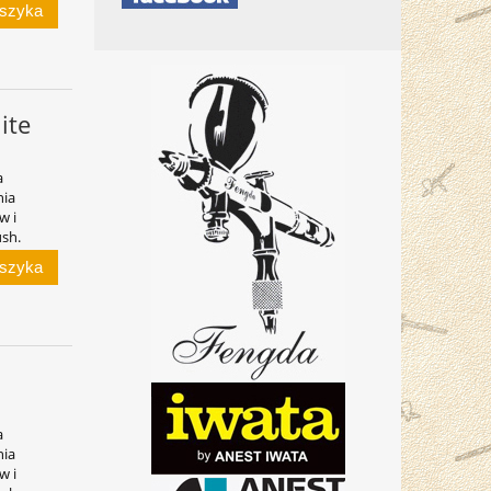
oszyka
ite
a
nia
w i
ush.
oszyka
a
nia
w i