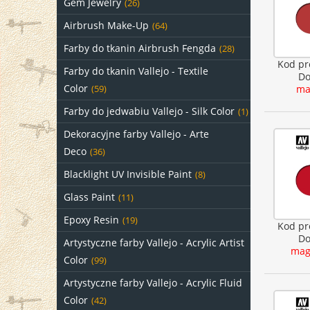
Gem Jewelry
(26)
Airbrush Make-Up
(64)
Farby do tkanin Airbrush Fengda
(28)
Kod pr
Farby do tkanin Vallejo - Textile
Do
Color
ma
(59)
Farby do jedwabiu Vallejo - Silk Color
(1)
Dekoracyjne farby Vallejo - Arte
Deco
(36)
Blacklight UV Invisible Paint
(8)
Glass Paint
(11)
Epoxy Resin
(19)
Kod pr
Do
Artystyczne farby Vallejo - Acrylic Artist
mag
Color
(99)
Artystyczne farby Vallejo - Acrylic Fluid
Color
(42)