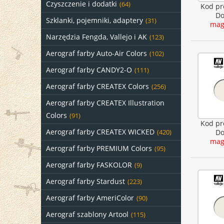
Czyszczenie i dodatki
(64)
Kod pr
Do
Szklanki, pojemniki, adaptery
(31)
mag
Narzędzia Fengda, Vallejo i AK
(123)
Aerograf farby Auto-Air Colors
(102)
Aerograf farby CANDY2-O
(111)
Aerograf farby CREATEX Colors
(256)
Aerograf farby CREATEX Illustration
Colors
(91)
Kod pr
Aerograf farby CREATEX WICKED
Do
(420)
mag
Aerograf farby PREMIUM Colors
(95)
Aerograf farby FASKOLOR
(9)
Aerograf farby Stardust
(223)
Aerograf farby AmeriColor
(90)
Aerograf szablony Artool
(115)