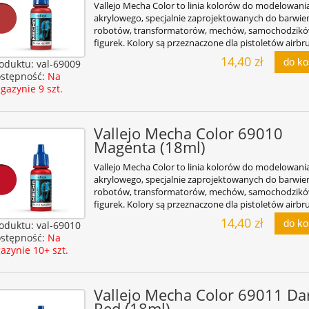
Vallejo Mecha Color to linia kolorów do modelowani
akrylowego, specjalnie zaprojektowanych do barwie
robotów, transformatorów, mechów, samochodzikó
figurek. Kolory są przeznaczone dla pistoletów airbr
14,40 zł
do k
oduktu:
val-69009
stępność:
Na
gazynie 9 szt.
Vallejo Mecha Color 69010
Magenta (18ml)
Vallejo Mecha Color to linia kolorów do modelowani
akrylowego, specjalnie zaprojektowanych do barwie
robotów, transformatorów, mechów, samochodzikó
figurek. Kolory są przeznaczone dla pistoletów airbr
14,40 zł
do k
oduktu:
val-69010
stępność:
Na
azynie 10+ szt.
Vallejo Mecha Color 69011 Da
Red (18ml)