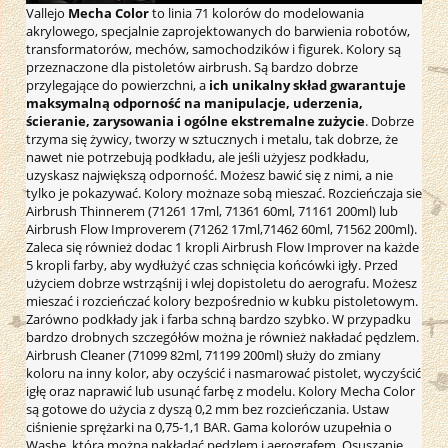
Vallejo
Mecha Color
to linia 71 kolorów do modelowania
akrylowego, specjalnie zaprojektowanych do barwienia robotów,
transformatorów, mechów, samochodzików i figurek. Kolory są
przeznaczone dla pistoletów airbrush. Są bardzo dobrze
przylegające do powierzchni, a
ich unikalny skład gwarantuje
maksymalną odporność na manipulacje, uderzenia,
ścieranie, zarysowania i ogólne ekstremalne zużycie
. Dobrze
trzyma się żywicy, tworzy w sztucznych i metalu, tak dobrze, że
nawet nie potrzebują podkładu, ale jeśli użyjesz podkładu,
uzyskasz największą odporność. Możesz bawić się z nimi, a nie
tylko je pokazywać. Kolory możnaze sobą mieszać. Rozcieńczaja sie
Airbrush Thinnerem (71261 17ml, 71361 60ml, 71161 200ml) lub
Airbrush Flow Improverem (71262 17ml,71462 60ml, 71562 200ml).
Zaleca się również dodac 1 kropli Airbrush Flow Improver na każde
5 kropli farby, aby wydłużyć czas schnięcia końcówki igły. Przed
użyciem dobrze wstrząśnij i wlej dopistoletu do aerografu. Możesz
mieszać i rozcieńczać kolory bezpośrednio w kubku pistoletowym.
Zarówno podkłady jak i farba schną bardzo szybko. W przypadku
bardzo drobnych szczegółów można je również nakładać pędzlem.
Airbrush Cleaner (71099 82ml, 71199 200ml) służy do zmiany
koloru na inny kolor, aby oczyścić i nasmarować pistolet, wyczyścić
igłę oraz naprawić lub usunąć farbę z modelu. Kolory Mecha Color
są gotowe do użycia z dyszą 0,2 mm bez rozcieńczania. Ustaw
ciśnienie sprężarki na 0,75-1,1 BAR. Gama kolorów uzupełnia o
Washe, którą można nakładać pędzlem i aerografem. Osuszanie