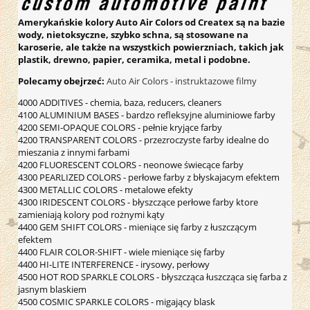
Amerykańskie kolory Auto Air Colors od Createx są na bazie
wody, nietoksyczne, szybko schna, są stosowane na
karoserie, ale także na wszystkich powierzniach, takich jak
plastik, drewno, papier, ceramika, metal i podobne.
Polecamy obejrzeć:
Auto Air Colors - instruktazowe filmy
4000 ADDITIVES - chemia, baza, reducers, cleaners
4100 ALUMINIUM BASES - bardzo refleksyjne aluminiowe farby
4200 SEMI-OPAQUE COLORS - pełnie kryjące farby
4200 TRANSPARENT COLORS - przezroczyste farby idealne do
mieszania z innymi farbami
4200 FLUORESCENT COLORS - neonowe świecące farby
4300 PEARLIZED COLORS - perłowe farby z błyskajacym efektem
4300 METALLIC COLORS - metalowe efekty
4300 IRIDESCENT COLORS - błyszczące perłowe farby ktore
zamieniają kolory pod rożnymi kąty
4400 GEM SHIFT COLORS - mieniące się farby z łuszczącym
efektem
4400 FLAIR COLOR-SHIFT - wiele mieniące się farby
4400 HI-LITE INTERFERENCE - irysowy, perłowy
4500 HOT ROD SPARKLE COLORS - błyszcząca łuszcząca się farba z
jasnym blaskiem
4500 COSMIC SPARKLE COLORS - migający blask