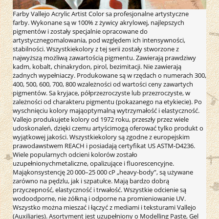
Farby Vallejo Acrylic Artist Color sa profesjonalne artystyczne
farby. Wykonane są w 100% z żywicy akrylowej, najlepszych
pigmentów i zostały specjalnie opracowane do
artystycznegomalowania, pod względem ich intensywności,
stabilności. Wszystkiekolory z tej serii zostały stworzone z
najwyższą możliwą zawartością pigmentu. Zawierają prawdziwy
kadm, kobalt, chinakrydon, pirol, bezimitacji. Nie zawierają
żadnych wypełniaczy. Produkowane są w rzędach o numerach 300,
400, 500, 600, 700, 800 wzależności od wartości ceny zawartych
pigmentów. Sa kryjace, półprzezroczyste lub przezroczyste, w
zależności od charakteru pigmentu (pokazanego na etykiecie). Po
wyschnięciu kolory mająoptymalną wytrzymałość i elastyczność.
Vallejo produkujete kolory od 1972 roku, przeszły przez wiele
udoskonaleń, dzięki czemu artyścimogą oferować tylko produkt o
wyjątkowej jakości. Wszystkiekolory są zgodne z europejskim
prawodawstwem REACH i posiadają certyfikat US ASTM-D4236.
Wiele popularnych odcieni kolorów zostało
uzupełnionychmetaliczne, opalizujące i fluorescencyjne.
Mająkonsystencję 20 000–25 000 cP „heavy-body”, są używane
zarówno na pędzlu, jak i szpatułce. Mają bardzo dobrą
przyczepność, elastyczność i trwałość. Wszystkie odcienie są
wodoodporne, nie żółkną i odporne na promieniowanie UV.
Wszystko można mieszać i łączyć z mediami i teksturami Vallejo
(Auxiliaries). Asortyment jest uzupełniony o Modelling Paste, Gel