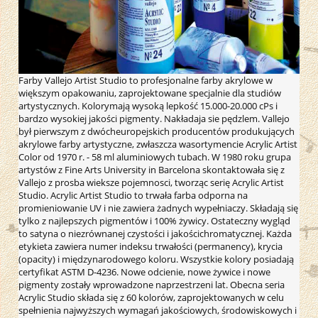
Farby Vallejo Artist Studio to profesjonalne farby akrylowe w
większym opakowaniu, zaprojektowane specjalnie dla studiów
artystycznych. Kolorymają wysoką lepkość 15.000-20.000 cPs i
bardzo wysokiej jakości pigmenty. Nakładaja sie pędzlem. Vallejo
był pierwszym z dwócheuropejskich producentów produkujących
akrylowe farby artystyczne, zwłaszcza wasortymencie Acrylic Artist
Color od 1970 r. - 58 ml aluminiowych tubach. W 1980 roku grupa
artystów z Fine Arts University in Barcelona skontaktowała się z
Vallejo z prosba wieksze pojemnosci, tworząc serię Acrylic Artist
Studio. Acrylic Artist Studio to trwała farba odporna na
promieniowanie UV i nie zawiera żadnych wypełniaczy. Składają się
tylko z najlepszych pigmentów i 100% żywicy. Ostateczny wygląd
to satyna o niezrównanej czystości i jakościchromatycznej. Każda
etykieta zawiera numer indeksu trwałości (permanency), krycia
(opacity) i międzynarodowego koloru. Wszystkie kolory posiadają
certyfikat ASTM D-4236. Nowe odcienie, nowe żywice i nowe
pigmenty zostały wprowadzone naprzestrzeni lat. Obecna seria
Acrylic Studio składa się z 60 kolorów, zaprojektowanych w celu
spełnienia najwyższych wymagań jakościowych, środowiskowych i