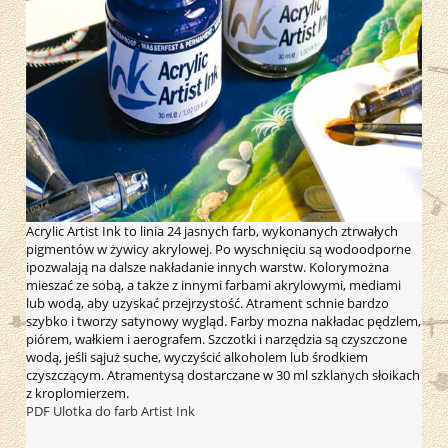
Acrylic Artist Ink to linia 24 jasnych farb, wykonanych ztrwałych
pigmentów w żywicy akrylowej. Po wyschnięciu są wodoodporne
ipozwalają na dalsze nakładanie innych warstw. Kolorymożna
mieszać ze sobą, a także z innymi farbami akrylowymi, mediami
lub wodą, aby uzyskać przejrzystość. Atrament schnie bardzo
szybko i tworzy satynowy wygląd. Farby mozna nakładac pędzlem,
piórem, wałkiem i aerografem. Szczotki i narzędzia są czyszczone
wodą, jeśli sąjuż suche, wyczyścić alkoholem lub środkiem
czyszczącym. Atramentysą dostarczane w 30 ml szklanych słoikach
z kroplomierzem.
PDF Ulotka do farb Artist Ink