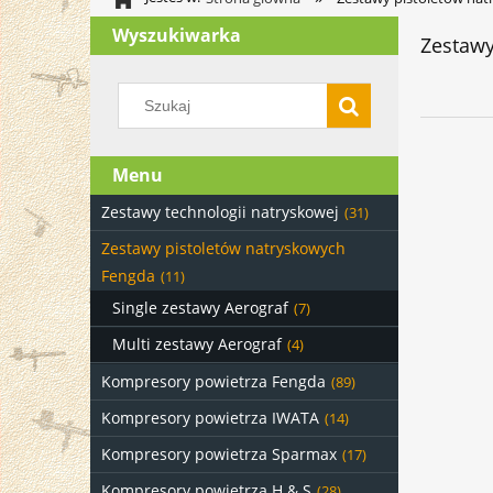
Wyszukiwarka
Zestawy
Menu
Zestawy technologii natryskowej
(31)
Zestawy pistoletów natryskowych
Fengda
(11)
Single zestawy Aerograf
(7)
Multi zestawy Aerograf
(4)
Kompresory powietrza Fengda
(89)
Kompresory powietrza IWATA
(14)
Kompresory powietrza Sparmax
(17)
Kompresory powietrza H & S
(28)