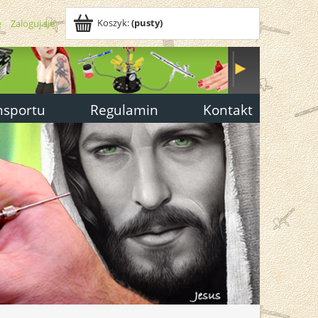
Koszyk:
(pusty)
ę
Zaloguj się
nsportu
Regulamin
Kontakt