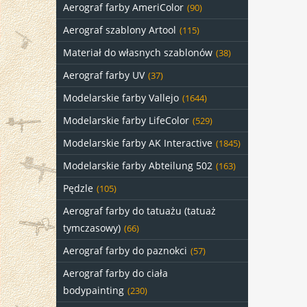
Aerograf farby AmeriColor
(90)
Aerograf szablony Artool
(115)
Materiał do własnych szablonów
(38)
Aerograf farby UV
(37)
Modelarskie farby Vallejo
(1644)
Modelarskie farby LifeColor
(529)
Modelarskie farby AK Interactive
(1845)
Modelarskie farby Abteilung 502
(163)
Pędzle
(105)
Aerograf farby do tatuażu (tatuaż
tymczasowy)
(66)
Aerograf farby do paznokci
(57)
Aerograf farby do ciała
bodypainting
(230)