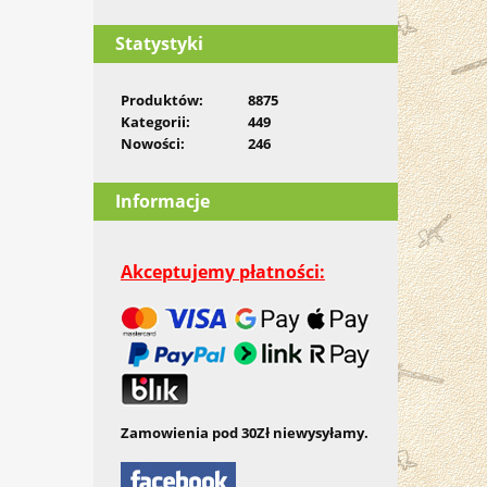
Statystyki
Produktów:
8875
Kategorii:
449
Nowości:
246
Informacje
Akceptujemy płatności:
Zamowienia pod 30Zł niewysyłamy.