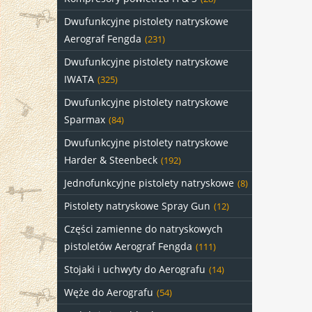
Dwufunkcyjne pistolety natryskowe
Aerograf Fengda
(231)
Dwufunkcyjne pistolety natryskowe
IWATA
(325)
Dwufunkcyjne pistolety natryskowe
Sparmax
(84)
Dwufunkcyjne pistolety natryskowe
Harder & Steenbeck
(192)
Jednofunkcyjne pistolety natryskowe
(8)
Pistolety natryskowe Spray Gun
(12)
Części zamienne do natryskowych
pistoletów Aerograf Fengda
(111)
Stojaki i uchwyty do Aerografu
(14)
Węże do Aerografu
(54)