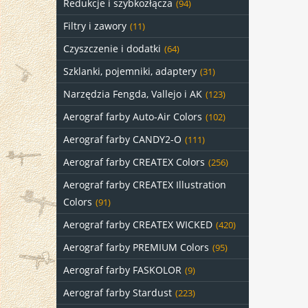
Redukcje i szybkozłącza
(94)
Filtry i zawory
(11)
Czyszczenie i dodatki
(64)
Szklanki, pojemniki, adaptery
(31)
Narzędzia Fengda, Vallejo i AK
(123)
Aerograf farby Auto-Air Colors
(102)
Aerograf farby CANDY2-O
(111)
Aerograf farby CREATEX Colors
(256)
Aerograf farby CREATEX Illustration
Colors
(91)
Aerograf farby CREATEX WICKED
(420)
Aerograf farby PREMIUM Colors
(95)
Aerograf farby FASKOLOR
(9)
Aerograf farby Stardust
(223)