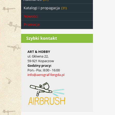
Katalogi i propagacja
(31)
Nowości
Promocje
Szybki kontakt
ART & HOBBY
ul. Główna 22,
59-921 Kopaczow
Godziny pracy
:
Pon.- Pia.
: 8:00 - 16:00
info@aerograf-fengda.pl