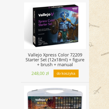
Vallejo Xpress Color 72209
Starter Set (12x18ml) + figure
+ brush + manual
248,00 zł
do koszyka