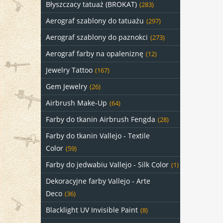
Błyszczacy tatuaż (BROKAT)
(283)
Aerograf szablony do tatuażu
(297)
Aerograf szablony do paznokci
(273)
Aerograf farby na opaleniznę
(12)
Jewelry Tattoo
(167)
Gem Jewelry
(26)
Airbrush Make-Up
(64)
Farby do tkanin Airbrush Fengda
(28)
Farby do tkanin Vallejo - Textile
Color
(59)
Farby do jedwabiu Vallejo - Silk Color
(1)
Dekoracyjne farby Vallejo - Arte
Deco
(36)
Blacklight UV Invisible Paint
(8)