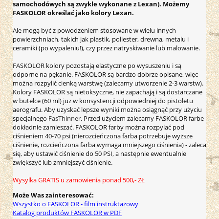
samochodówych są zwykle wykonane z Lexan). Możemy
FASKOLOR określać jako kolory Lexan.
Ale mogą być z powodzeniem stosowane w wielu innych
powierzchniach, takich jak plastik, poliester, drewna, metalu i
ceramiki (po wypaleniu!), czy przez natryskiwanie lub malowanie.
FASKOLOR kolory pozostają elastyczne po wysuszeniu i są
odporne na pękanie. FASKOLOR są bardzo dobrze opisane, więc
można rozpylić cienką warstwę (zalecamy utworzenie 2-3 warstw).
Kolory FASKOLOR są nietoksyczne, nie zapachają i są dostarczane
w butelce (60 ml) już w konsystencji odpowiedniej do pistoletu
aerografu. Aby uzyskać lepsze wyniki można osiągnąć przy użyciu
specjalnego
FasThinner
. Przed użyciem zalecamy FASKOLOR farbe
dokładnie zamieszać. FASKOLOR farby można rozpylać pod
ciśnieniem 40-70 psi (nierozcieńczona farba potrzebuje wyższe
ciśnienie, rozcieńczona farba wymaga mniejszego ciśnienia) - zaleca
się, aby ustawić ciśnienie do 50 PSI, a następnie ewentualnie
zwiększyć lub zmniejszyć ciśnienie.
Wysylka GRATIS u zamowienia ponad 500,- ZŁ
Może Was
zainteresować
:
Wszystko
o
FASKOLOR
-
film instruktażowy
Katalog produktów
FASKOLOR w PDF