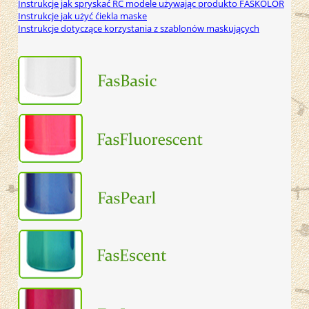
Instrukcje jak
spryskać
RC
modele używając
produkto
FASKOLOR
Instrukcje
jak użyć ćiekla maske
Instrukcje dotyczące
korzystania z szablonów
maskujących