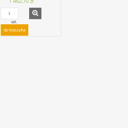
1 462,70 zł
szt.
do koszyka