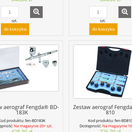
szt.
szt.
do koszyka
do koszyka
w aerograf Fengda® BD-
Zestaw aerograf Fengd
183K
810
Kod produktu:
fen-BD183K
Kod produktu:
fen-BD81
ępność:
Na magazynie 20+ szt.
Dostępność:
Na magazynie 10+
428,30 zł
726,70 zł