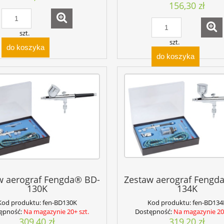
156,30 zł
szt.
szt.
do koszyka
do koszyka
w aerograf Fengda® BD-
Zestaw aerograf Fengd
130K
134K
Kod produktu:
fen-BD130K
Kod produktu:
fen-BD134
ępność:
Na magazynie 20+ szt.
Dostępność:
Na magazynie 20+
309,40 zł
319,20 zł