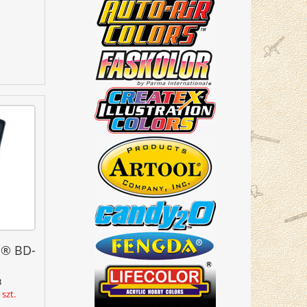
a® BD-
3
szt.