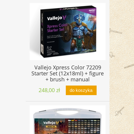
Vallejo Xpress Color 72209
Starter Set (12x18ml) + figure
+ brush + manual
248,00 zł
do koszyka