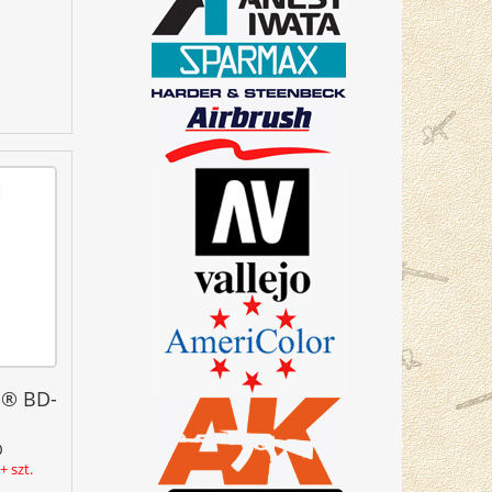
a® BD-
0
 szt.