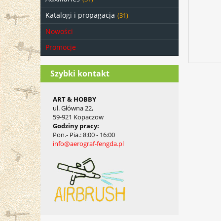
Katalogi i propagacja
(31)
Nowości
Promocje
Szybki kontakt
ART & HOBBY
ul. Główna 22,
59-921 Kopaczow
Godziny pracy
:
Pon.- Pia.
: 8:00 - 16:00
info@aerograf-fengda.pl