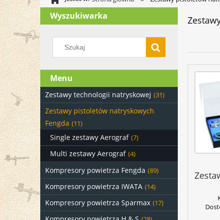
Wyszukiwarka
Zestawy
Menu
Zestawy technologii natryskowej
(31)
Zestawy pistoletów natryskowych
Fengda
(11)
Single zestawy Aerograf
(7)
Multi zestawy Aerograf
(4)
Kompresory powietrza Fengda
(89)
Zesta
Kompresory powietrza IWATA
(14)
Kompresory powietrza Sparmax
(17)
Dost
Kompresory powietrza H & S
(28)