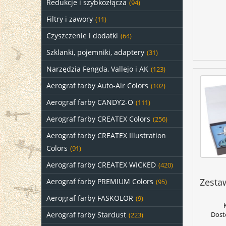
Redukcje i szybkozłącza
(94)
Filtry i zawory
(11)
Czyszczenie i dodatki
(64)
Szklanki, pojemniki, adaptery
(31)
Narzędzia Fengda, Vallejo i AK
(123)
Aerograf farby Auto-Air Colors
(102)
Aerograf farby CANDY2-O
(111)
Aerograf farby CREATEX Colors
(256)
Aerograf farby CREATEX Illustration
Colors
(91)
Aerograf farby CREATEX WICKED
(420)
Zesta
Aerograf farby PREMIUM Colors
(95)
Aerograf farby FASKOLOR
(9)
Aerograf farby Stardust
Dost
(223)