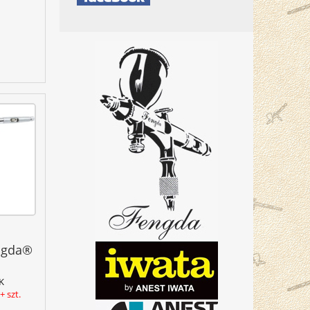
ngda®
K
 szt.