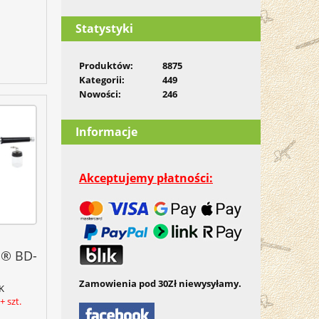
Statystyki
Produktów:
8875
Kategorii:
449
Nowości:
246
Informacje
Akceptujemy płatności:
a® BD-
Zamowienia pod 30Zł niewysyłamy.
K
 szt.