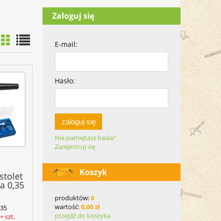
Zaloguj się
E-mail:
Hasło:
zaloguj się
Nie pamiętasz hasła?
Zarejestruj się
Koszyk
stolet
a 0,35
produktów:
0
wartość:
0,00 zł
035
przejdź do koszyka
 szt.