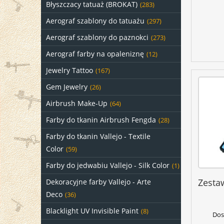
Błyszczacy tatuaż (BROKAT)
(283)
Aerograf szablony do tatuażu
(297)
Aerograf szablony do paznokci
(273)
Aerograf farby na opaleniznę
(12)
Jewelry Tattoo
(167)
Gem Jewelry
(26)
Airbrush Make-Up
(64)
Farby do tkanin Airbrush Fengda
(28)
Farby do tkanin Vallejo - Textile
Color
(59)
Farby do jedwabiu Vallejo - Silk Color
(1)
Zesta
Dekoracyjne farby Vallejo - Arte
Deco
(36)
Blacklight UV Invisible Paint
(8)
Dos