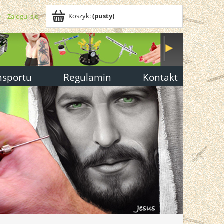
Koszyk:
(pusty)
ę
Zaloguj się
nsportu
Regulamin
Kontakt