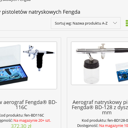
 pistoletów natryskowych Fengda
Sortuj wg:
Nazwa produktu A-Z
w aerograf Fengda® BD-
Aerograf natryskowy pi
116C
Fengda® BD-128 z dysz
mm
Kod produktu:
fen-BD116C
ępność:
Na magazynie 20+ szt.
Kod produktu:
fen-BD128-
372,30 zł
Dostępność:
Na magazynie 10+