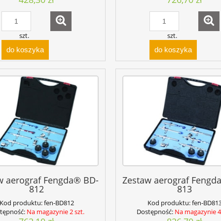
szt.
szt.
do koszyka
do koszyka
w aerograf Fengda® BD-
Zestaw aerograf Fengd
812
813
Kod produktu:
fen-BD812
Kod produktu:
fen-BD81
tępność:
Na magazynie 2 szt.
Dostępność:
Na magazynie 4 