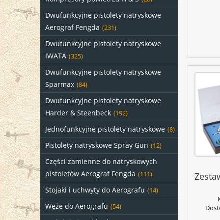
Dwufunkcyjne pistolety natryskowe
Aerograf Fengda
(231)
Dwufunkcyjne pistolety natryskowe
IWATA
(325)
Dwufunkcyjne pistolety natryskowe
Sparmax
(84)
Dwufunkcyjne pistolety natryskowe
Harder & Steenbeck
(192)
Jednofunkcyjne pistolety natryskowe
(8)
Pistolety natryskowe Spray Gun
(12)
Części zamienne do natryskowych
pistoletów Aerograf Fengda
(111)
Zesta
Stojaki i uchwyty do Aerografu
(14)
Węże do Aerografu
(54)
Dost