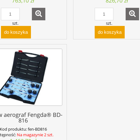
763,10 zł
826,70 zł
szt.
szt.
do koszyka
do koszyka
w aerograf Fengda® BD-
816
Kod produktu:
fen-BD816
tępność:
Na magazynie 2 szt.