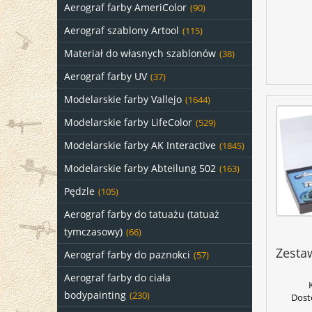
Aerograf farby AmeriColor
(90)
Aerograf szablony Artool
(115)
Materiał do własnych szablonów
(38)
Aerograf farby UV
(37)
Modelarskie farby Vallejo
(1644)
Modelarskie farby LifeColor
(529)
Modelarskie farby AK Interactive
(1845)
Modelarskie farby Abteilung 502
(163)
Pędzle
(105)
Aerograf farby do tatuażu (tatuaż
tymczasowy)
(66)
Zesta
Aerograf farby do paznokci
(57)
Aerograf farby do ciała
bodypainting
(230)
Dost