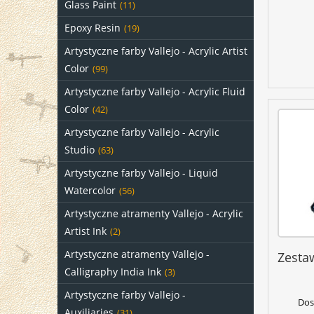
Glass Paint
(11)
Epoxy Resin
(19)
Artystyczne farby Vallejo - Acrylic Artist
Color
(99)
Artystyczne farby Vallejo - Acrylic Fluid
Color
(42)
Artystyczne farby Vallejo - Acrylic
Studio
(63)
Artystyczne farby Vallejo - Liquid
Watercolor
(56)
Artystyczne atramenty Vallejo - Acrylic
Artist Ink
(2)
Artystyczne atramenty Vallejo -
Zesta
Calligraphy India Ink
(3)
Artystyczne farby Vallejo -
Dos
Auxiliaries
(31)