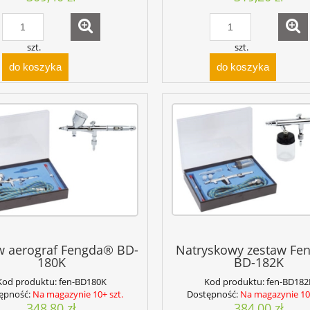
szt.
szt.
do koszyka
do koszyka
w aerograf Fengda® BD-
Natryskowy zestaw Fe
180K
BD-182K
Kod produktu:
fen-BD180K
Kod produktu:
fen-BD182
ępność:
Na magazynie 10+ szt.
Dostępność:
Na magazynie 10+
348,80 zł
384,00 zł