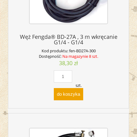
Węż Fengda® BD-27A , 3 m wkręcanie
G1/4 - G1/4
Kod produktu:
fen-BD27A-300
Dostępność:
Na magazynie 8 szt.
38,30 zł
szt.
do koszyka