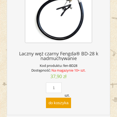
Laczny węż czarny Fengda® BD-28 k
nadmuchywanie
Kod produktu:
fen-BD28
Dostępność:
Na magazynie 10+ szt.
37,90 zł
szt.
do koszyka