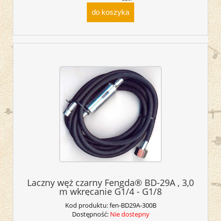
do koszyka
Laczny węż czarny Fengda® BD-29A , 3,0
m wkręcanie G1/4 - G1/8
Kod produktu:
fen-BD29A-300B
Dostępność:
Nie dostepny