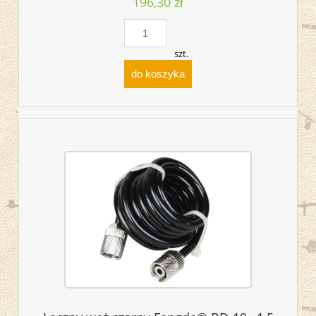
196,30 zł
szt.
do koszyka