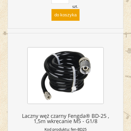
szt.
do koszyka
Laczny węż czarny Fengda® BD-25 ,
1,5m wkręcanie M5 - G1/8
Kod produktu:
fen-BD25