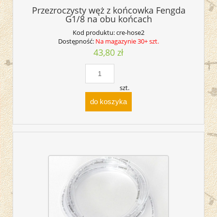
Przezroczysty węż z końcowka Fengda
G1/8 na obu końcach
Kod produktu:
cre-hose2
Dostępność:
Na magazynie 30+ szt.
43,80 zł
szt.
do koszyka