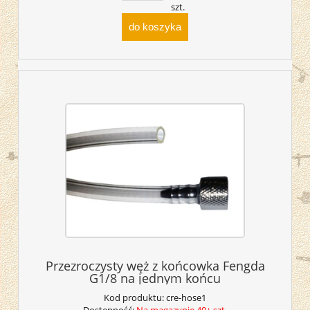
szt.
do koszyka
Przezroczysty węż z końcowka Fengda
G1/8 na jednym końcu
Kod produktu:
cre-hose1
Dostępność:
Na magazynie 40+ szt.