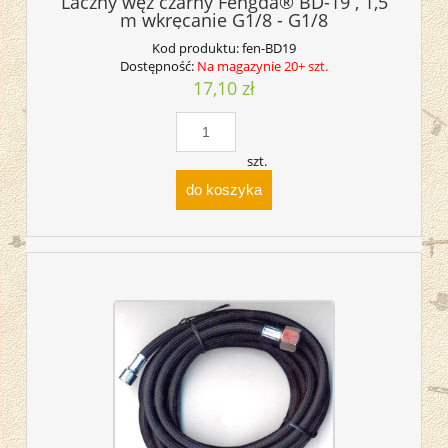
Laczny węż czarny Fengda® BD-19 , 1,5
m wkręcanie G1/8 - G1/8
Kod produktu:
fen-BD19
Dostępność:
Na magazynie 20+ szt.
17,10 zł
szt.
do koszyka