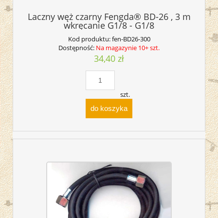
Laczny węż czarny Fengda® BD-26 , 3 m
wkręcanie G1/8 - G1/8
Kod produktu:
fen-BD26-300
Dostępność:
Na magazynie 10+ szt.
34,40 zł
szt.
do koszyka