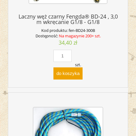
Laczny węż czarny Fengda® BD-24 , 3,0
m wkręcanie G1/8 - G1/8
Kod produktu:
fen-BD24-300B
Dostępność:
Na magazynie 200+ szt.
34,40 zł
szt.
do koszyka