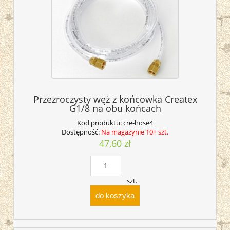
Przezroczysty węż z końcowka Createx
G1/8 na obu końcach
Kod produktu:
cre-hose4
Dostępność:
Na magazynie 10+ szt.
47,60 zł
szt.
do koszyka