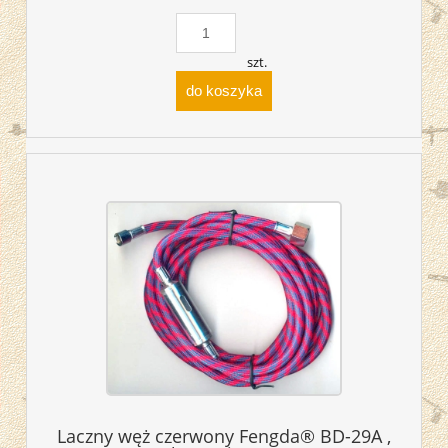
szt.
do koszyka
Laczny węż czerwony Fengda® BD-29A ,