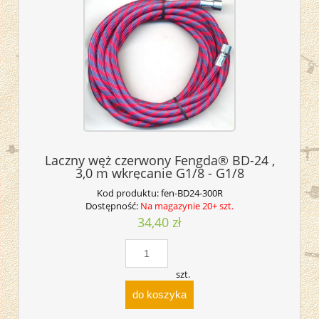
Laczny węż czerwony Fengda® BD-24 ,
3,0 m wkręcanie G1/8 - G1/8
Kod produktu:
fen-BD24-300R
Dostępność:
Na magazynie 20+ szt.
34,40 zł
szt.
do koszyka