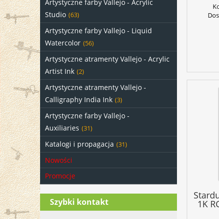
Artystyczne farby Vallejo - Acrylic
K
Studio
(63)
Dos
Artystyczne farby Vallejo - Liquid
Watercolor
(56)
Artystyczne atramenty Vallejo - Acrylic
Artist Ink
(2)
Artystyczne atramenty Vallejo -
Calligraphy India Ink
(3)
Artystyczne farby Vallejo -
Auxiliaries
(31)
Katalogi i propagacja
(31)
Nowości
Promocje
Stard
Szybki kontakt
1K R