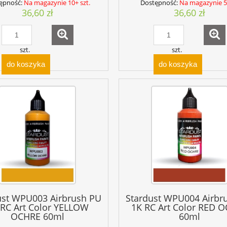
ępność:
Na magazynie 10+ szt.
Dostępność:
Na magazynie 5 
36,60 zł
36,60 zł
szt.
szt.
do koszyka
do koszyka
ust WPU003 Airbrush PU
Stardust WPU004 Airbr
 RC Art Color YELLOW
1K RC Art Color RED 
OCHRE 60ml
60ml