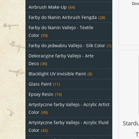
Dos
Airbrush Make-Up
(64)
Farby do tkanin Airbrush Fengda
(28)
Farby do tkanin Vallejo - Textile
Color
(59)
Farby do jedwabiu Vallejo - Silk Color
(1)
Dekoracyjne farby Vallejo - Arte
Deco
(36)
Blacklight UV Invisible Paint
(8)
Glass Paint
(11)
Epoxy Resin
(19)
Artystyczne farby Vallejo - Acrylic Artist
Color
(99)
Artystyczne farby Vallejo - Acrylic Fluid
Stard
Color
(42)
T