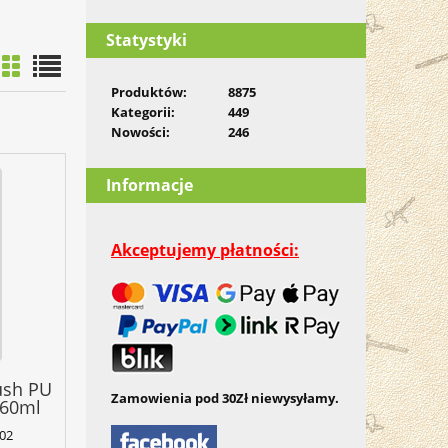
Statystyki
Produktów:
8875
Kategorii:
449
Nowości:
246
Informacje
Akceptujemy płatności:
ush PU
Zamowienia pod 30Zł niewysyłamy.
 60ml
02