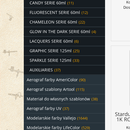
K
CANDY SERIE 60ml
(11)
Dos
FLUORESCENT SERIE 60ml
(12)
CHAMELEON SERIE 60ml
(22)
GLOW IN THE DARK SERIE 60ml
(4)
LACQUERS SERIE 60ml
(6)
GRAPHIC SERIE 125ml
(25)
SPARKLE SERIE 125ml
(33)
AUXILIARIES
(37)
Aerograf farby AmeriColor
(90)
Aerograf szablony Artool
(115)
Materiał do własnych szablonów
(38)
Aerograf farby UV
(37)
Stard
Modelarskie farby Vallejo
(1644)
1K RC
Modelarskie farby LifeColor
K
(529)