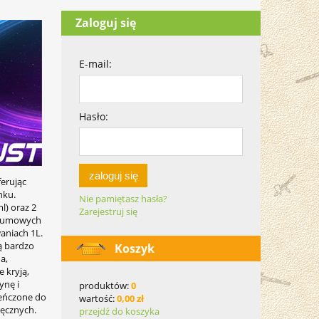
Zaloguj się
E-mail:
Hasło:
zaloguj się
ferując
nku.
Nie pamiętasz hasła?
l) oraz 2
Zarejestruj się
ą gumowych
aniach 1L.
ą bardzo
Koszyk
a,
 kryją,
ynę i
produktów:
0
ieńczone do
wartość:
0,00 zł
ręcznych.
przejdź do koszyka