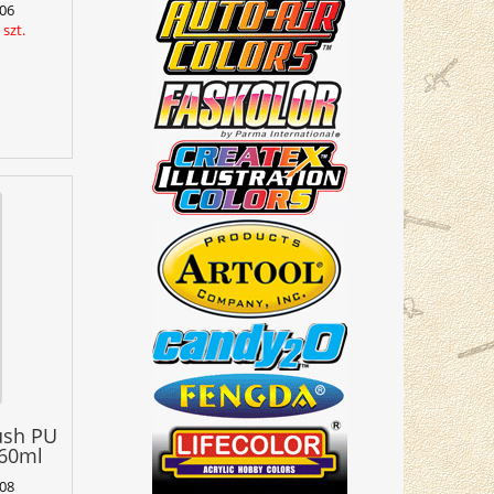
06
szt.
ush PU
 60ml
08