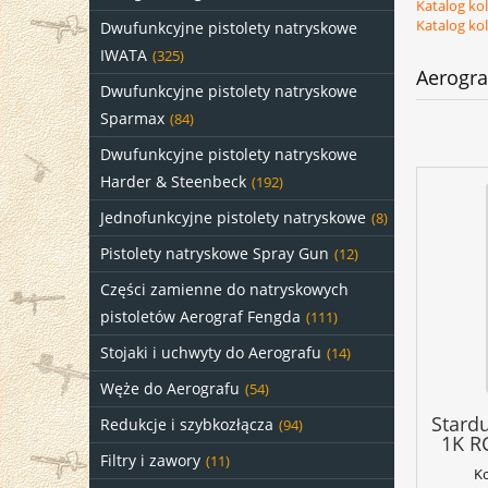
Katalog kol
Katalog kol
Dwufunkcyjne pistolety natryskowe
IWATA
(325)
Aerogra
Dwufunkcyjne pistolety natryskowe
Sparmax
(84)
Dwufunkcyjne pistolety natryskowe
Harder & Steenbeck
(192)
Jednofunkcyjne pistolety natryskowe
(8)
Pistolety natryskowe Spray Gun
(12)
Części zamienne do natryskowych
pistoletów Aerograf Fengda
(111)
Stojaki i uchwyty do Aerografu
(14)
Węże do Aerografu
(54)
Stard
Redukcje i szybkozłącza
(94)
1K R
Filtry i zawory
(11)
K