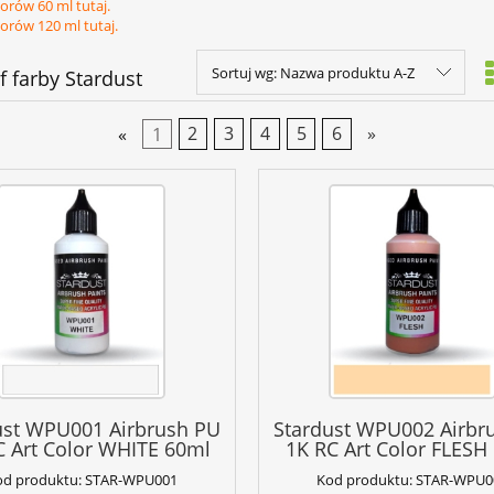
orów 60 ml tutaj.
orów 120 ml tutaj.
Sortuj wg:
Nazwa produktu A-Z
f farby Stardust
«
1
2
3
4
5
6
»
ust WPU001 Airbrush PU
Stardust WPU002 Airbr
C Art Color WHITE 60ml
1K RC Art Color FLESH
od produktu:
STAR-WPU001
Kod produktu:
STAR-WPU0