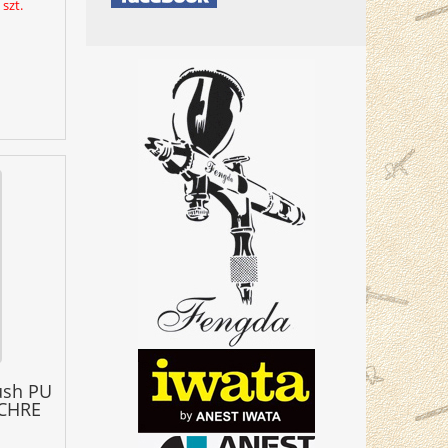
szt.
ush PU
OCHRE