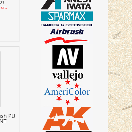
04
szt.
ush PU
RNT