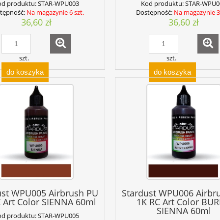
od produktu:
STAR-WPU003
Kod produktu:
STAR-WPU0
tępność:
Na magazynie 6 szt.
Dostępność:
Na magazynie 3 
36,60 zł
36,60 zł
szt.
szt.
do koszyka
do koszyka
ust WPU005 Airbrush PU
Stardust WPU006 Airbr
 Art Color SIENNA 60ml
1K RC Art Color BU
SIENNA 60ml
od produktu:
STAR-WPU005