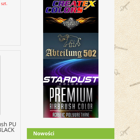
szt.
ush PU
BLACK
Nowości