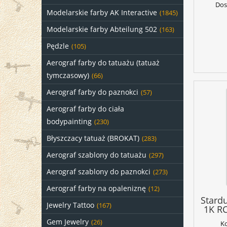
Dos
Modelarskie farby AK Interactive
(1845)
Modelarskie farby Abteilung 502
(163)
Pędzle
(105)
Aerograf farby do tatuażu (tatuaż
tymczasowy)
(66)
Aerograf farby do paznokci
(57)
Aerograf farby do ciała
bodypainting
(230)
Błyszczacy tatuaż (BROKAT)
(283)
Aerograf szablony do tatuażu
(297)
Aerograf szablony do paznokci
(273)
Aerograf farby na opaleniznę
(12)
Stard
Jewelry Tattoo
(167)
1K RC
Gem Jewelry
(26)
K