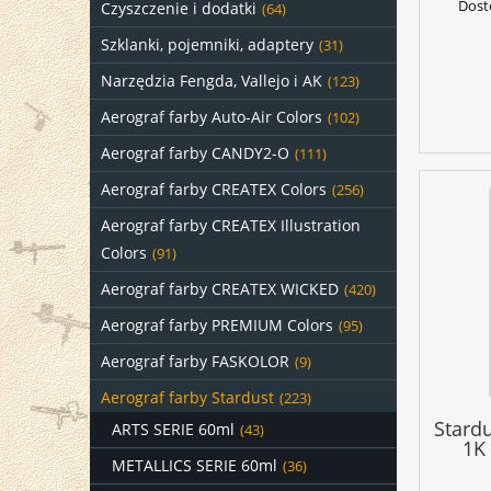
Dost
Czyszczenie i dodatki
(64)
Szklanki, pojemniki, adaptery
(31)
Narzędzia Fengda, Vallejo i AK
(123)
Aerograf farby Auto-Air Colors
(102)
Aerograf farby CANDY2-O
(111)
Aerograf farby CREATEX Colors
(256)
Aerograf farby CREATEX Illustration
Colors
(91)
Aerograf farby CREATEX WICKED
(420)
Aerograf farby PREMIUM Colors
(95)
Aerograf farby FASKOLOR
(9)
Aerograf farby Stardust
(223)
Stard
ARTS SERIE 60ml
(43)
1K
METALLICS SERIE 60ml
(36)