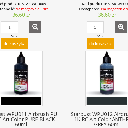
od produktu:
STAR-WPU009
Kod produktu:
STAR-WPU0
tępność:
Na magazynie 3 szt.
Dostępność:
Na magazynie 9 
36,60 zł
36,60 zł
szt.
szt.
do koszyka
do koszyka
ust WPU011 Airbrush PU
Stardust WPU012 Airbr
C Art Color PURE BLACK
1K RC Art Color ANTH
60ml
GREY 60ml