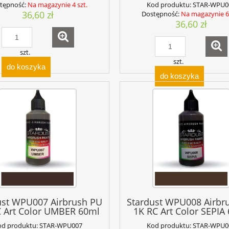
tępność:
Na magazynie 4 szt.
Kod produktu:
STAR-WPU0
36,60 zł
Dostępność:
Na magazynie 6 
36,60 zł
szt.
szt.
do koszyka
do koszyka
ust WPU007 Airbrush PU
Stardust WPU008 Airbr
 Art Color UMBER 60ml
1K RC Art Color SEPIA
od produktu:
STAR-WPU007
Kod produktu:
STAR-WPU0