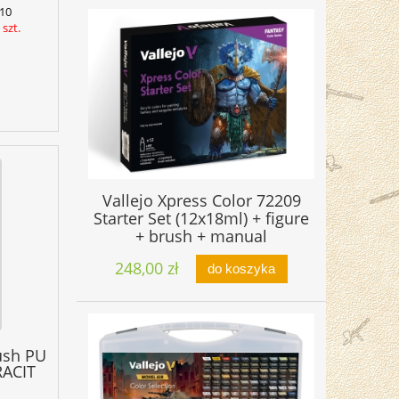
10
szt.
Vallejo Xpress Color 72209
Starter Set (12x18ml) + figure
+ brush + manual
248,00 zł
do koszyka
ush PU
RACIT