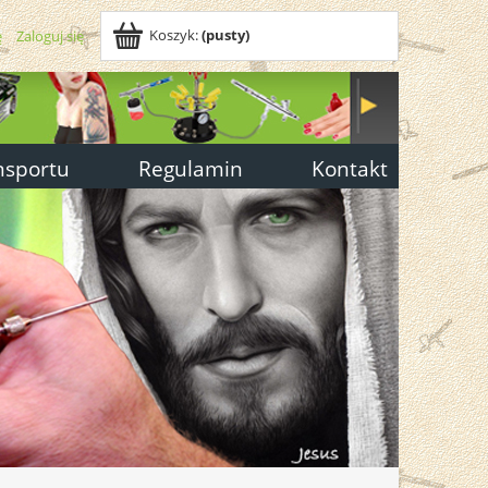
Koszyk:
(pusty)
ę
Zaloguj się
nsportu
Regulamin
Kontakt