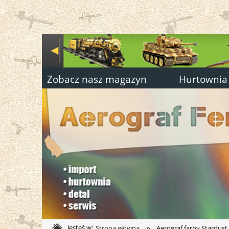
Zobacz nasz magazyn
Hurtownia
»
Jesteś w:
Strona główna
Aerograf farby Stardust