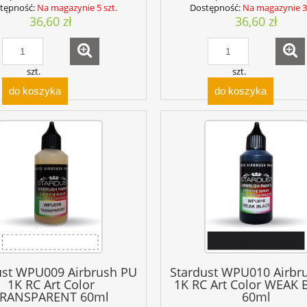
tępność:
Na magazynie 5 szt.
Dostępność:
Na magazynie 3 
36,60 zł
36,60 zł
szt.
szt.
do koszyka
do koszyka
ust WPU009 Airbrush PU
Stardust WPU010 Airbr
1K RC Art Color
1K RC Art Color WEAK 
RANSPARENT 60ml
60ml