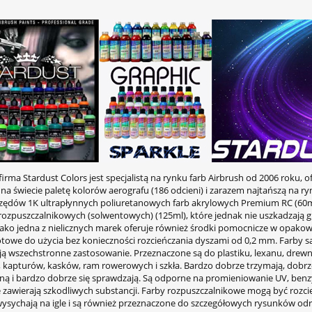
irma Stardust Colors jest specjalistą na rynku farb Airbrush od 2006 roku, o
na świecie paletę kolorów aerografu (186 odcieni) i zarazem najtańszą na ry
rzędów 1K ultrapłynnych poliuretanowych farb akrylowych Premium RC (60m
 rozpuszczalnikowych (solwentowych) (125ml), które jednak nie uszkadzaj
 Jako jedna z nielicznych marek oferuje również środki pomocnicze w opakow
otowe do użycia bez konieczności rozcieńczania dyszami od 0,2 mm. Farby s
ają wszechstronne zastosowanie. Przeznaczone są do plastiku, lexanu, drewn
 kapturów, kasków, ram rowerowych i szkła. Bardzo dobrze trzymają, dobrze
ną i bardzo dobrze się sprawdzają. Są odporne na promieniowanie UV, benz
ie zawierają szkodliwych substancji. Farby rozpuszczalnikowe mogą być rozc
wysychają na igle i są również przeznaczone do szczegółowych rysunków od