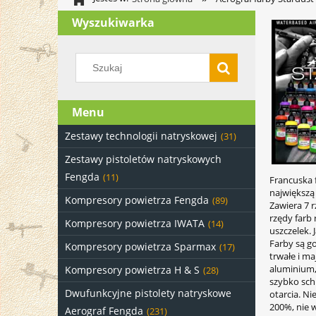
Wyszukiwarka
Menu
Zestawy technologii natryskowej
(31)
Zestawy pistoletów natryskowych
Fengda
(11)
Francuska f
największą 
Kompresory powietrza Fengda
(89)
Zawiera 7 
rzędy farb
Kompresory powietrza IWATA
(14)
uszczelek.
Farby są g
Kompresory powietrza Sparmax
(17)
trwałe i m
aluminium,
Kompresory powietrza H & S
(28)
szybko sch
Dwufunkcyjne pistolety natryskowe
otarcia. N
200%, nie 
Aerograf Fengda
(231)