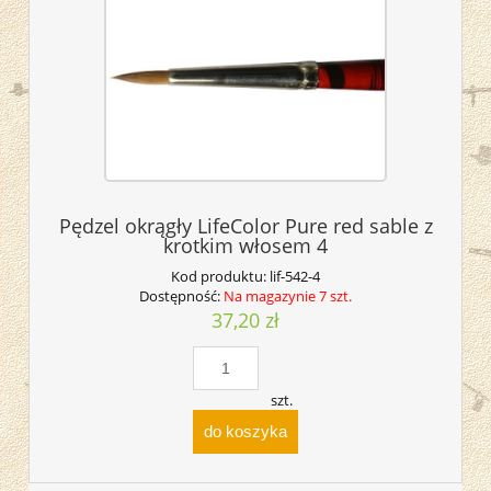
Pędzel okrągły LifeColor Pure red sable z
krotkim włosem 4
Kod produktu:
lif-542-4
Dostępność:
Na magazynie 7 szt.
37,20 zł
szt.
do koszyka