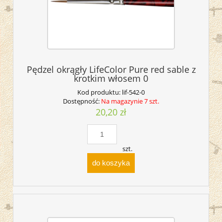
Pędzel okrągły LifeColor Pure red sable z
krotkim włosem 0
Kod produktu:
lif-542-0
Dostępność:
Na magazynie 7 szt.
20,20 zł
szt.
do koszyka