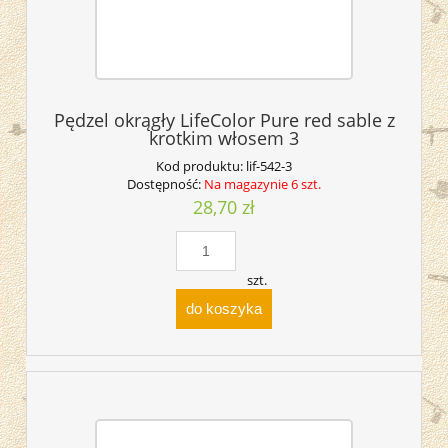
Pędzel okrągły LifeColor Pure red sable z
krotkim włosem 3
Kod produktu:
lif-542-3
Dostępność:
Na magazynie 6 szt.
28,70 zł
szt.
do koszyka