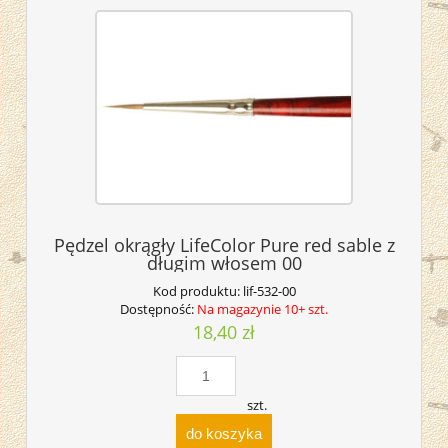
Pędzel okrągły LifeColor Pure red sable z
długim włosem 00
Kod produktu:
lif-532-00
Dostępność:
Na magazynie 10+ szt.
18,40 zł
szt.
do koszyka