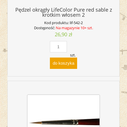
Pędzel okrągły LifeColor Pure red sable z
krotkim włosem 2
Kod produktu:
lif-542-2
Dostępność:
Na magazynie 10+ szt.
26,90 zł
szt.
do koszyka