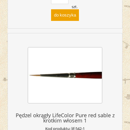
szt.
do koszyka
Pędzel okrągły LifeColor Pure red sable z
krotkim włosem 1
Kod produktu:
lif-542-1