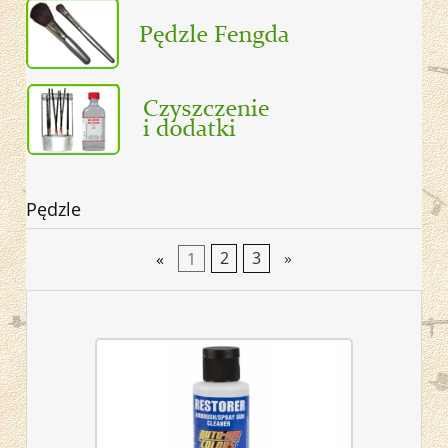
Pędzle
«
1
2
3
»