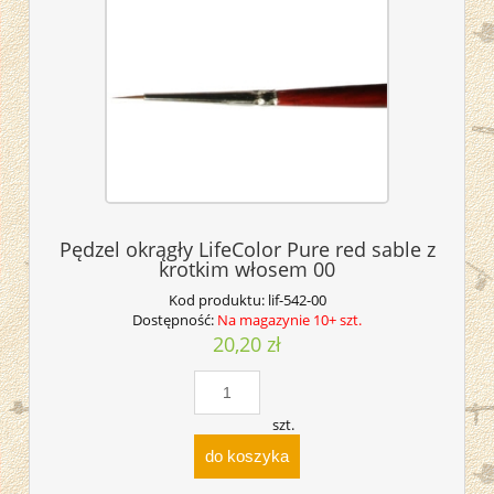
Pędzel okrągły LifeColor Pure red sable z
krotkim włosem 00
Kod produktu:
lif-542-00
Dostępność:
Na magazynie 10+ szt.
20,20 zł
szt.
do koszyka