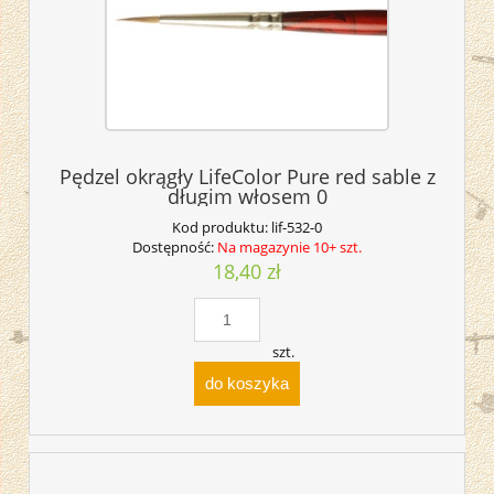
Pędzel okrągły LifeColor Pure red sable z
długim włosem 0
Kod produktu:
lif-532-0
Dostępność:
Na magazynie 10+ szt.
18,40 zł
szt.
do koszyka