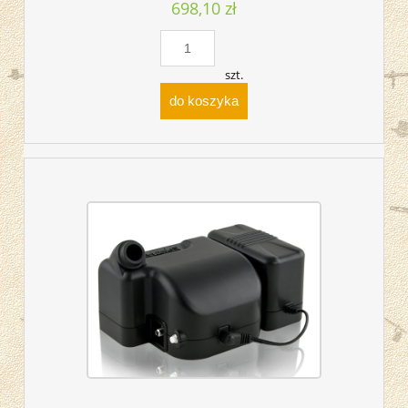
698,10 zł
szt.
do koszyka