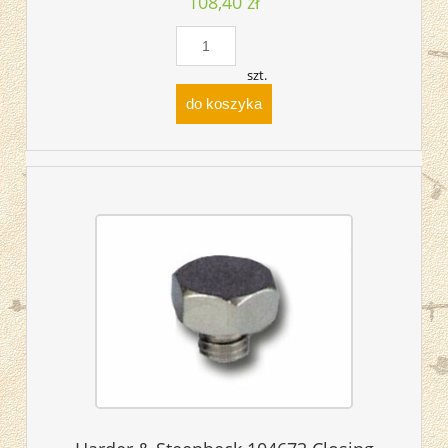
108,40 zł
szt.
do koszyka