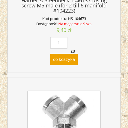
Harder & Steenbeck 104673 Closing
screw M5 male (for 2 till 6 manifold
#104223)
Kod produktu:
HS-104673
Dostępność:
Na magazynie 9 szt.
9,40 zł
szt.
do koszyka