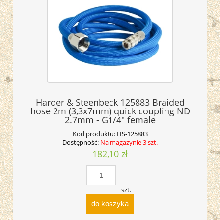
Harder & Steenbeck 125883 Braided
hose 2m (3,3x7mm) quick coupling ND
2.7mm - G1/4" female
Kod produktu:
HS-125883
Dostępność:
Na magazynie 3 szt.
182,10 zł
szt.
do koszyka