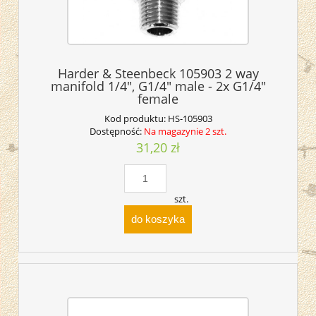
Harder & Steenbeck 105903 2 way
manifold 1/4", G1/4" male - 2x G1/4"
female
Kod produktu:
HS-105903
Dostępność:
Na magazynie 2 szt.
31,20 zł
szt.
do koszyka