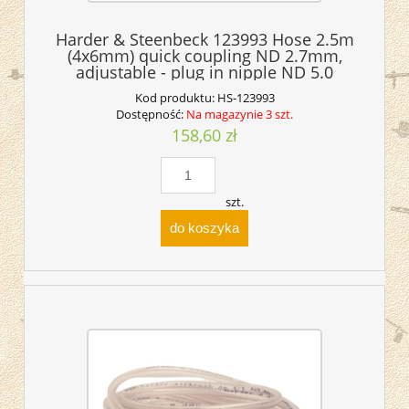
Harder & Steenbeck 123993 Hose 2.5m
(4x6mm) quick coupling ND 2.7mm,
adjustable - plug in nipple ND 5.0
Kod produktu:
HS-123993
Dostępność:
Na magazynie 3 szt.
158,60 zł
szt.
do koszyka