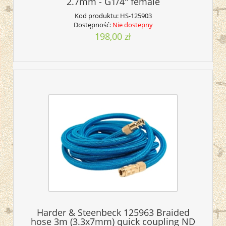
2.7mm - G1/4" female
Kod produktu:
HS-125903
Dostępność:
Nie dostepny
198,00 zł
Harder & Steenbeck 125963 Braided
hose 3m (3.3x7mm) quick coupling ND