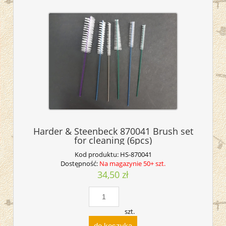
Harder & Steenbeck 870041 Brush set
for cleaning (6pcs)
Kod produktu:
HS-870041
Dostępność:
Na magazynie 50+ szt.
34,50 zł
szt.
do koszyka