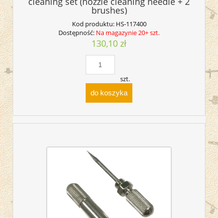
cleaning set (nozzle cleaning needle + 2
brushes)
Kod produktu:
HS-117400
Dostępność:
Na magazynie 20+ szt.
130,10 zł
szt.
do koszyka