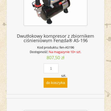
Dwutłokowy kompresor z zbiornikem
ciśnieniowym Fengda® AS-196
Kod produktu:
fen-AS196
Dostępność:
Na magazynie 10+ szt.
807,50 zł
szt.
do koszyka