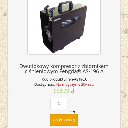
Dwutłokowy kompresor z zbiornikem
ciśnieniowym Fengda® AS-196 A
Kod produktu:
fen-AS196A
Dostępność:
Na magazynie 20+ szt.
903,70 zł
szt.
do koszyka