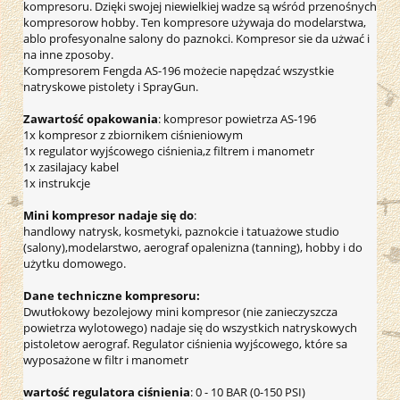
kompresoru. Dzięki swojej niewielkiej wadze są wśród przenośnych
kompresorow hobby. Ten kompresore używaja do modelarstwa,
ablo profesyonalne salony do paznokci. Kompresor sie da użwać i
na inne zposoby.
Kompresorem Fengda AS-196 możecie napędzać wszystkie
natryskowe pistolety i SprayGun.
Zawartość opakowania
: kompresor powietrza AS-196
1x kompresor z zbiornikem ciśnieniowym
1x regulator wyjścowego ciśnienia,z filtrem i manometr
1x zasilajacy kabel
1x instrukcje
Mini kompresor nadaje się do
:
handlowy natrysk, kosmetyki, paznokcie i tatuażowe studio
(salony),modelarstwo, aerograf opalenizna (tanning), hobby i do
użytku domowego.
Dane techniczne kompresoru:
Dwutłokowy bezolejowy mini kompresor (nie zanieczyszcza
powietrza wylotowego) nadaje się do wszystkich natryskowych
pistoletow aerograf. Regulator ciśnienia wyjścowego, które sa
wyposażone w filtr i manometr
wartość regulatora ciśnienia
: 0 - 10 BAR (0-150 PSI)