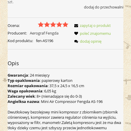
szt.
dodaj do przechowalni
Ocena:
zapytaj o produkt
Producent:
Aerograf Fengda
poleć znajomemu
Kod produktu:
fen-AS196
dodaj opinię
Opis
Gwarancja
: 24 miesięcy
Typ opaklowania
: papierowy karton
Rozmiar opakowania
: 37,5 x 24,5 x 16,5 cm
Waga opakowania
: 6,05 kg
Zalecany wiek
: 8+ (nienadające się do 0-3)
Angielksa nazwa
: Mini Air Compressor Fengda AS-196
Dwutłokowy bezolejowy mini kompresor z zbiornikem (zbiornik
ciśnieniowy), kompresor zawiera regulator ciśnienia na wyjściu,
wyposażony w filtr, manometr.Zaletą kompresoru jest że ma dwa
tłoky dzieky czemu jest szbyszy przeciw jednotłokowemu