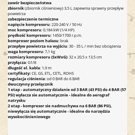
zawór bezpieczeństwa
zbiornik
(zbiornik ciśnieniowy) 3,5 L zapewnia sprawny przepływ
powietrza
zabezpieczenie termiczne
napięcie kompresoru
: 220-240 V / 50 Hz
moc kompresoru
: 0,184 kW (1/4 HP)
prędkość kompresoru
: 1450/1700 r.p.m.
kompresor poziom hałasu
: brak
przepływ powietrza na wyjściu
: 30 - 35 L / min bez obciążenia
waga kompresoru
: 7,1 kg
rozmiary kompresoru (SxWxG)
: 32 x 20,5 x 13,5 cm
przyłącza
: G1/8
długość el. kabla
: 1,9 m
certyfikaty:
CE, GS, ETL, CETL, ROHS
regulacja ciśnienia
: od 0 BAR do 6 BAR
dwuczynny przełącznik
1 etap - automatyczny działanie od 3 BAR (43 PSI) do 4 BAR (57
PSI) wyłacza sie automatycznie - idealne do aerograf
natrysku
2 etap - kompresor sie nadmuchywa na 6 BAR (86 PSI),
niewyłącza się automatycznie - idealne do narzędzia
wysokociśnieniowego