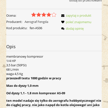
dodaj do przechowalni
Ocena:
zapytaj o produkt
Producent:
Aerograf Fengda
poleć znajomemu
Kod produktu:
fen-AS06
dodaj opinię
Opis
membranowy kompresor
1/4 HP
3,5 bar (50PSI)
68 L/min
waga 4,5 Kg
przeszedł testu 1000 godzin w pracy
Max do dyszy 1,0 mm
Od dyszy 1,1 - 1,8 mm kompresor AS-09
ten model nadaje się tylko do aerografu hobbystycznego! nie
do ciągłej pracy, nie jako napęd do kotła olejowego! ani jako