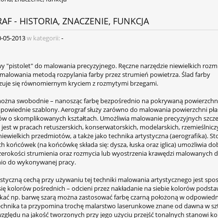
AF - HISTORIA, ZNACZENIE, FUNKCJA
0-05-2013
w kategorii:
-
y "pistolet" do malowania precyzyjnego. Ręczne narzędzie niewielkich rozm
 malowania metodą rozpylania farby przez strumień powietrza. Ślad farby
zuje się równomiernym kryciem z rozmytymi brzegami.
żna swobodnie – nanosząc farbę bezpośrednio na pokrywaną powierzchni
powiednie szablony. Aerograf służy zarówno do malowania powierzchni płask
w o skomplikowanych kształtach. Umożliwia malowanie precyzyjnych szcz
jest w pracach retuszerskich, konserwatorskich, modelarskich, rzemieślnic
niewielkich przedmiotów, a także jako technika artystyczna (aerografika). S
 końcówek (na końcówkę składa się: dysza, łuska oraz iglica) umożliwia do
 szerokości strumienia oraz rozmycia lub wyostrzenia krawędzi malowanych de
io do wykonywanej pracy.
styczną cechą przy używaniu tej techniki malowania artystycznego jest spo
się kolorów pośrednich – odcieni przez nakładanie na siebie kolorów podst
kać np. barwę szarą można zastosować farbę czarną położoną w odpowiednie
 Technika ta przypomina trochę malarstwo laserunkowe znane od dawna w sz
względu na jakość tworzonych przy jego użyciu przejść tonalnych stanowi ko