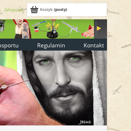
Koszyk:
(pusty)
ę
Zaloguj się
nsportu
Regulamin
Kontakt