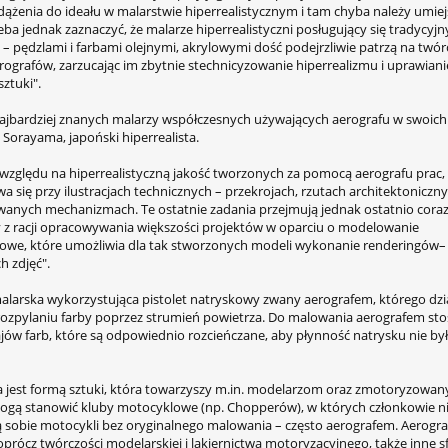
dążenia do ideału w malarstwie hiperrealistycznym i tam chyba należy umiej
eba jednak zaznaczyć, że malarze hiperrealistyczni posługujący się tradycyj
 – pędzlami i farbami olejnymi, akrylowymi dość podejrzliwie patrzą na twór
rografów, zarzucając im zbytnie stechnicyzowanie hiperrealizmu i uprawiani
sztuki".
ajbardziej znanych malarzy współczesnych używających aerografu w swoich
 Sorayama, japoński hiperrealista.
 względu na hiperrealistyczną jakość tworzonych za pomocą aerografu prac, t
a się przy ilustracjach technicznych – przekrojach, rzutach architektoniczny
anych mechanizmach. Te ostatnie zadania przejmują jednak ostatnio coraz
z racji opracowywania większości projektów w oparciu o modelowanie
owe, które umożliwia dla tak stworzonych modeli wykonanie renderingów– 
h zdjęć".
alarska wykorzystująca pistolet natryskowy zwany aerografem, którego dzi
rozpylaniu farby poprzez strumień powietrza. Do malowania aerografem stos
ajów farb, które są odpowiednio rozcieńczane, aby płynność natrysku nie by
a jest formą sztuki, która towarzyszy m.in. modelarzom oraz zmotoryzowa
ogą stanowić kluby motocyklowe (np. Chopperów), w których członkowie n
 sobie motocykli bez oryginalnego malowania – często aerografem. Aerogra
prócz twórczości modelarskiej i lakiernictwa motoryzacyjnego, także inne s