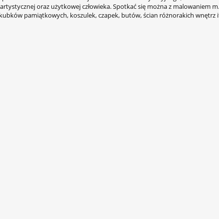
 artystycznej oraz użytkowej człowieka. Spotkać się można z malowaniem m.i
kubków pamiątkowych, koszulek, czapek, butów, ścian różnorakich wnętrz i