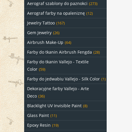
Aerograf szablony do paznokci
(273)
Aerograf farby na opaleniznę
(12)
Jewelry Tattoo
(167)
Gem Jewelry
(26)
Airbrush Make-Up
(64)
Farby do tkanin Airbrush Fengda
(28)
Farby do tkanin Vallejo - Textile
Color
(59)
Farby do jedwabiu Vallejo - Silk Color
(1)
Dekoracyjne farby Vallejo - Arte
Deco
(36)
Blacklight UV Invisible Paint
(8)
Glass Paint
(11)
Epoxy Resin
(19)