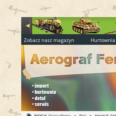
Zobacz nasz magazyn
Hurtownia
»
»
Jesteś w:
Strona główna
Blog
Aerograf - his