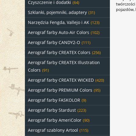
Czyszczenie i dodatki
(64)
twórczości
pojazdów, 
Szklanki, pojemniki, adaptery
(31)
Narzędzia Fengda, Vallejo i AK
(123)
Aerograf farby Auto-Air Colors
(102)
Aerograf farby CANDY2-O
(111)
Aerograf farby CREATEX Colors
(256)
Aerograf farby CREATEX Illustration
Colors
(91)
Aerograf farby CREATEX WICKED
(420)
Aerograf farby PREMIUM Colors
(95)
Aerograf farby FASKOLOR
(9)
Aerograf farby Stardust
(223)
Aerograf farby AmeriColor
(90)
Aerograf szablony Artool
(115)