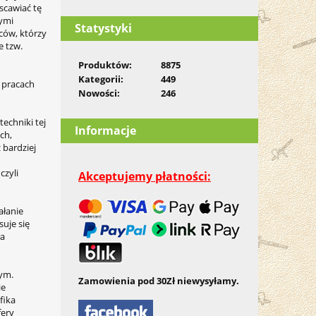
scawiać tę
nymi
Statystyki
ców, którzy
e tzw.
Produktów:
8875
Kategorii:
449
 pracach
Nowości:
246
echniki tej
Informacje
ch,
 bardziej
czyli
Akceptujemy płatności:
ałanie
uje się
ła
nym.
Zamowienia pod 30Zł niewysyłamy.
ie
fika
fery