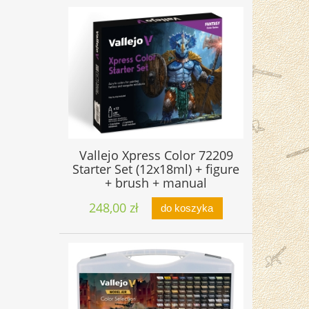
Vallejo Xpress Color 72209
Starter Set (12x18ml) + figure
+ brush + manual
248,00 zł
do koszyka