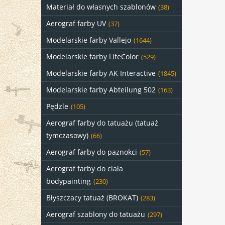
Materiał do własnych szablonów
(38)
Aerograf farby UV
(37)
Modelarskie farby Vallejo
(1644)
Modelarskie farby LifeColor
(529)
Modelarskie farby AK Interactive
(1845)
Modelarskie farby Abteilung 502
(163)
Pędzle
(105)
Aerograf farby do tatuażu (tatuaż
tymczasowy)
(66)
Aerograf farby do paznokci
(57)
Aerograf farby do ciała
bodypainting
(230)
Błyszczacy tatuaż (BROKAT)
(283)
Aerograf szablony do tatuażu
(297)