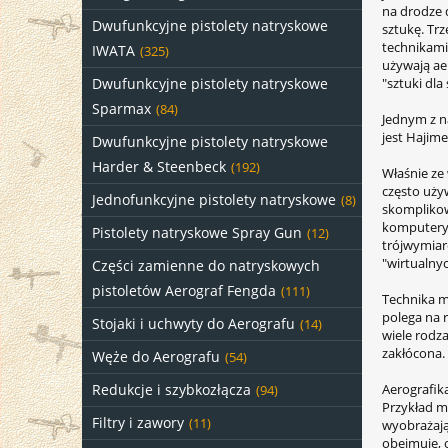
na drodze 
Dwufunkcyjne pistolety natryskowe
sztukę. Trz
technikami
IWATA
(325)
używają ae
"sztuki dla 
Dwufunkcyjne pistolety natryskowe
Sparmax
(84)
Jednym z n
jest Hajime
Dwufunkcyjne pistolety natryskowe
Harder & Steenbeck
(192)
Właśnie ze
często używ
Jednofunkcyjne pistolety natryskowe
(8)
skomplikow
komputery 
Pistolety natryskowe Spray Gun
(12)
trójwymiar
"wirtualnyc
Części zamienne do natryskowych
pistoletów Aerograf Fengda
(111)
Technika m
polega na 
Stojaki i uchwyty do Aerografu
(14)
wiele rodz
zakłócona.
Węże do Aerografu
(54)
Aerografik
Redukcje i szybkozłącza
(94)
Przykład m
Filtry i zawory
(11)
wyobrażają
obejmuje, o