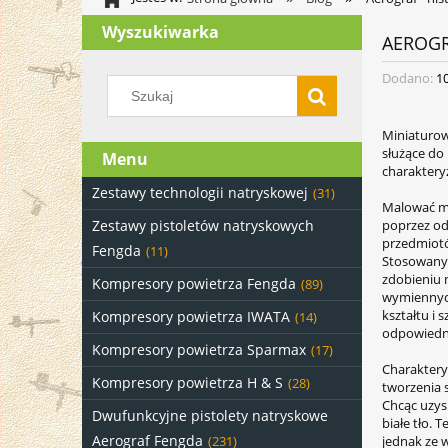
Wyszukiwarka
AEROGR
Dodano:
1
Miniaturow
służące do
Menu
charaktery
Zestawy technologii natryskowej
(31)
Malować mo
poprzez od
Zestawy pistoletów natryskowych
przedmiotó
Fengda
(11)
Stosowany 
zdobieniu 
Kompresory powietrza Fengda
(89)
wymiennych
kształtu i
Kompresory powietrza IWATA
(14)
odpowiedn
Kompresory powietrza Sparmax
(17)
Charaktery
Kompresory powietrza H & S
(28)
tworzenia 
Chcąc uzys
Dwufunkcyjne pistolety natryskowe
białe tło.
Aerograf Fengda
jednak ze 
(231)