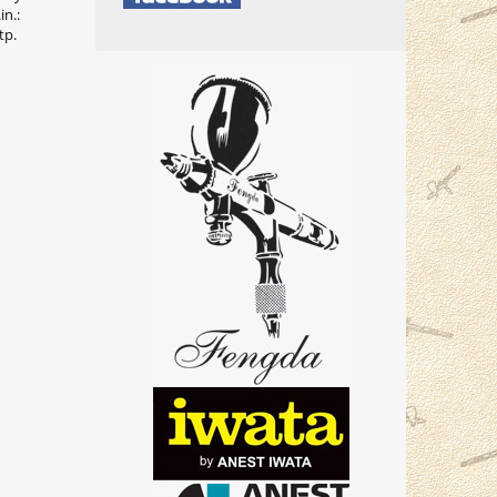
n.:
tp.