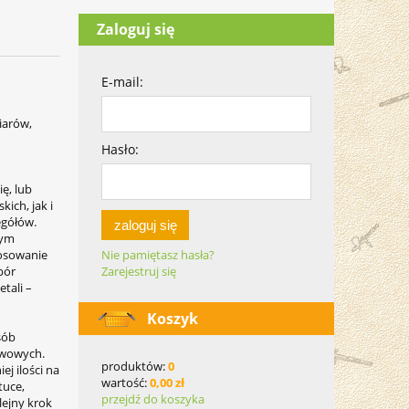
Zaloguj się
E-mail:
iarów,
Hasło:
ę, lub
ich, jak i
egółów.
zaloguj się
zym
tosowanie
Nie pamiętasz hasła?
bór
Zarejestruj się
tali –
Koszyk
sób
awowych.
produktów:
0
j ilości na
wartość:
0,00 zł
tuce,
przejdź do koszyka
lejny krok