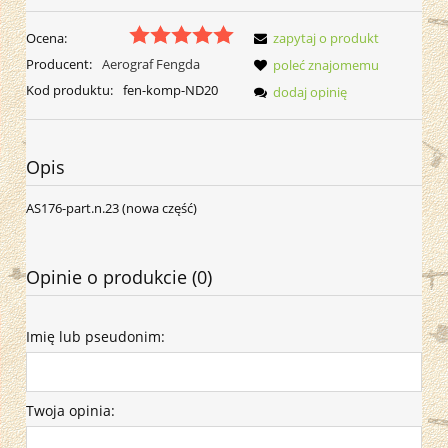
Ocena:
zapytaj o produkt
Producent:
Aerograf Fengda
poleć znajomemu
Kod produktu:
fen-komp-ND20
dodaj opinię
Opis
AS176-part.n.23 (nowa część)
Opinie o produkcie (0)
Imię lub pseudonim:
Twoja opinia: