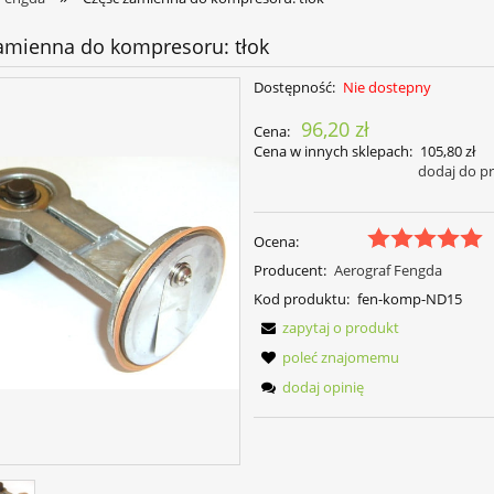
amienna do kompresoru: tłok
Dostępność:
Nie dostepny
96,20 zł
Cena:
Cena w innych sklepach:
105,80 zł
dodaj do p
Ocena:
Producent:
Aerograf Fengda
Kod produktu:
fen-komp-ND15
zapytaj o produkt
poleć znajomemu
dodaj opinię