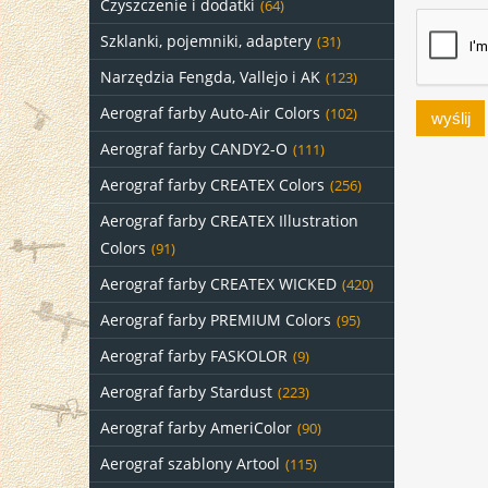
Czyszczenie i dodatki
(64)
Szklanki, pojemniki, adaptery
(31)
Narzędzia Fengda, Vallejo i AK
(123)
Aerograf farby Auto-Air Colors
(102)
wyślij
Aerograf farby CANDY2-O
(111)
Aerograf farby CREATEX Colors
(256)
Aerograf farby CREATEX Illustration
Colors
(91)
Aerograf farby CREATEX WICKED
(420)
Aerograf farby PREMIUM Colors
(95)
Aerograf farby FASKOLOR
(9)
Aerograf farby Stardust
(223)
Aerograf farby AmeriColor
(90)
Aerograf szablony Artool
(115)