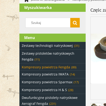
Wyszukiwarka
Częśc z
Menu
Zestawy technologii natryskowej
(31)
Zestawy pistoletów natryskowych
Fengda
(11)
Kompresory powietrza Fengda
(89)
Kompresory powietrza IWATA
(14)
Kompresory powietrza Sparmax
(17)
Kompresory powietrza H & S
(28)
Dwufunkcyjne pistolety natryskowe
Aerograf Fengda
(231)