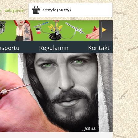
Koszyk:
(pusty)
ę
Zaloguj się
nsportu
Regulamin
Kontakt