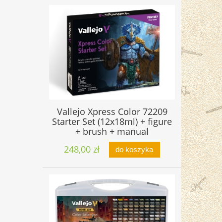
Vallejo Xpress Color 72209
Starter Set (12x18ml) + figure
+ brush + manual
248,00 zł
do koszyka