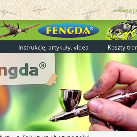
Zarejestruj si
Instrukcję, artykuły, videa
Koszty tra
»
 Fengda
Częśc zamienna do kompresoru: tłok