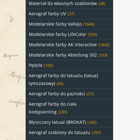
Materiał do własnych szablonów
(38)
Aerograf farby UV
(37)
Modelarskie farby Vallejo
(1644)
Modelarskie farby LifeColor
(529)
Modelarskie farby AK Interactive
(1845)
Modelarskie farby Abteilung 502
(163)
Pędzle
(105)
Aerograf farby do tatuażu (tatuaż
tymczasowy)
(66)
Aerograf farby do paznokci
(57)
Aerograf farby do ciała
bodypainting
(230)
Błyszczacy tatuaż (BROKAT)
(283)
Aerograf szablony do tatuażu
(297)