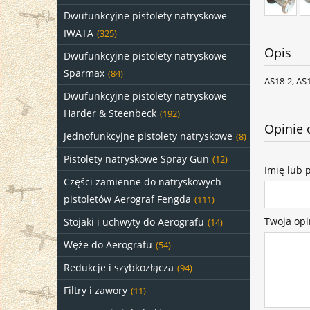
Dwufunkcyjne pistolety natryskowe
IWATA
(325)
Opis
Dwufunkcyjne pistolety natryskowe
Sparmax
(84)
AS18-2, AS
Dwufunkcyjne pistolety natryskowe
Harder & Steenbeck
(192)
Opinie 
Jednofunkcyjne pistolety natryskowe
(8)
Pistolety natryskowe Spray Gun
(12)
Imię lub 
Części zamienne do natryskowych
pistoletów Aerograf Fengda
(111)
Twoja opi
Stojaki i uchwyty do Aerografu
(14)
Węże do Aerografu
(54)
Redukcje i szybkozłącza
(94)
Filtry i zawory
(11)