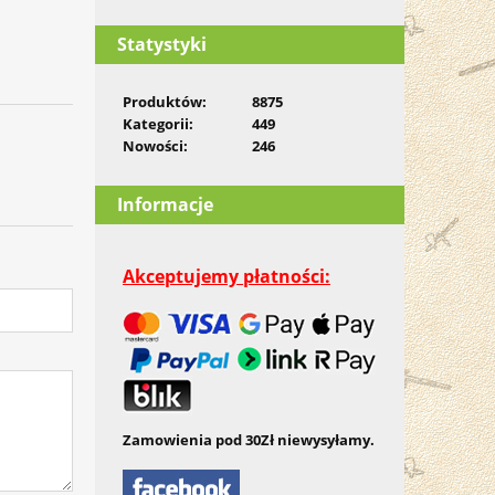
Statystyki
Produktów:
8875
Kategorii:
449
Nowości:
246
Informacje
Akceptujemy płatności:
Zamowienia pod 30Zł niewysyłamy.