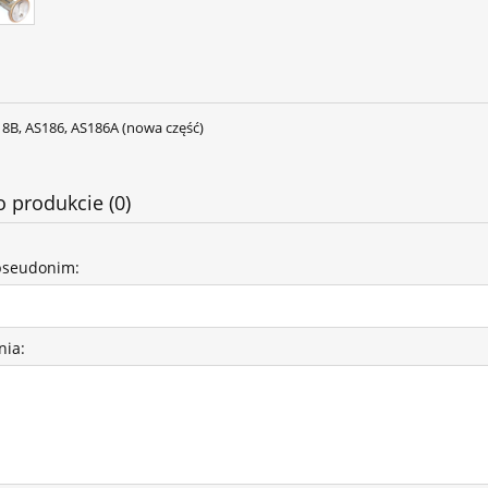
18B, AS186, AS186A (nowa część)
o produkcie (0)
pseudonim:
nia: