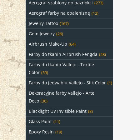
Aerograf szablony do paznokci
(273)
Aerograf farby na opaleniznę
(12)
Jewelry Tattoo
(167)
Gem Jewelry
(26)
Airbrush Make-Up
(64)
Farby do tkanin Airbrush Fengda
(28)
Farby do tkanin Vallejo - Textile
Color
(59)
Farby do jedwabiu Vallejo - Silk Color
(1)
Dekoracyjne farby Vallejo - Arte
Deco
(36)
Blacklight UV Invisible Paint
(8)
Glass Paint
(11)
Epoxy Resin
(19)