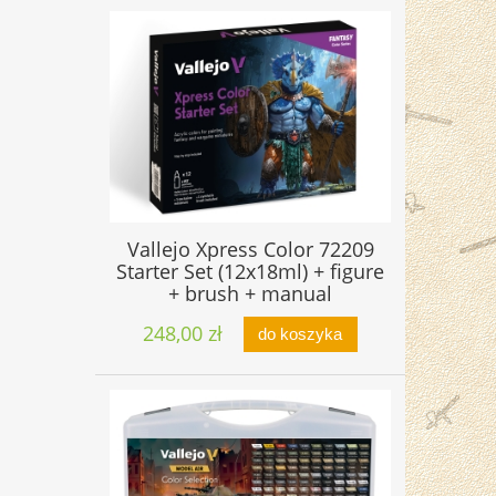
Vallejo Xpress Color 72209
Starter Set (12x18ml) + figure
+ brush + manual
248,00 zł
do koszyka