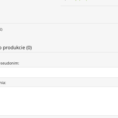
ć)
o produkcie (0)
pseudonim:
nia: