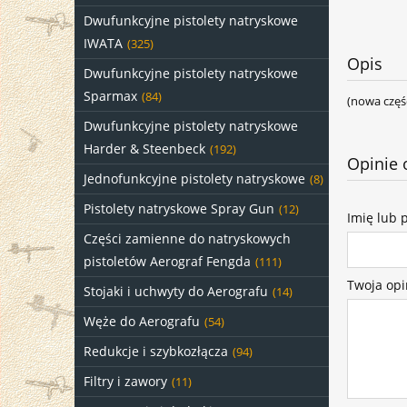
Dwufunkcyjne pistolety natryskowe
IWATA
(325)
Opis
Dwufunkcyjne pistolety natryskowe
Sparmax
(84)
(nowa częś
Dwufunkcyjne pistolety natryskowe
Harder & Steenbeck
(192)
Opinie 
Jednofunkcyjne pistolety natryskowe
(8)
Pistolety natryskowe Spray Gun
(12)
Imię lub 
Części zamienne do natryskowych
pistoletów Aerograf Fengda
(111)
Twoja opi
Stojaki i uchwyty do Aerografu
(14)
Węże do Aerografu
(54)
Redukcje i szybkozłącza
(94)
Filtry i zawory
(11)