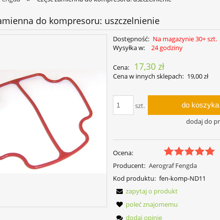
amienna do kompresoru: uszczelnienie
Dostępność:
Na magazynie 30+ szt.
Wysyłka w:
24 godziny
17,30 zł
Cena:
Cena w innych sklepach:
19,00 zł
do koszyka
szt.
dodaj do p
Ocena:
Producent:
Aerograf Fengda
Kod produktu:
fen-komp-ND11
zapytaj o produkt
poleć znajomemu
dodaj opinię