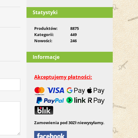
Statystyki
Produktów:
8875
Kategorii:
449
Nowości:
246
Informacje
Akceptujemy płatności:
Zamowienia pod 30Zł niewysyłamy.