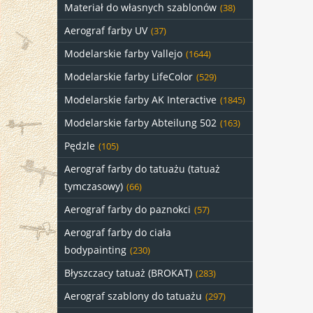
Materiał do własnych szablonów
(38)
Aerograf farby UV
(37)
Modelarskie farby Vallejo
(1644)
Modelarskie farby LifeColor
(529)
Modelarskie farby AK Interactive
(1845)
Modelarskie farby Abteilung 502
(163)
Pędzle
(105)
Aerograf farby do tatuażu (tatuaż
tymczasowy)
(66)
Aerograf farby do paznokci
(57)
Aerograf farby do ciała
bodypainting
(230)
Błyszczacy tatuaż (BROKAT)
(283)
Aerograf szablony do tatuażu
(297)