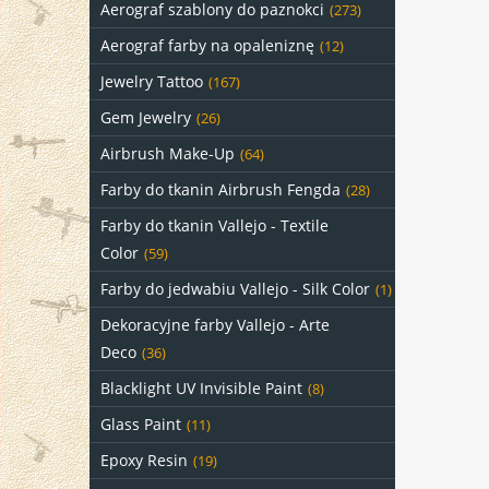
Aerograf szablony do paznokci
(273)
Aerograf farby na opaleniznę
(12)
Jewelry Tattoo
(167)
Gem Jewelry
(26)
Airbrush Make-Up
(64)
Farby do tkanin Airbrush Fengda
(28)
Farby do tkanin Vallejo - Textile
Color
(59)
Farby do jedwabiu Vallejo - Silk Color
(1)
Dekoracyjne farby Vallejo - Arte
Deco
(36)
Blacklight UV Invisible Paint
(8)
Glass Paint
(11)
Epoxy Resin
(19)