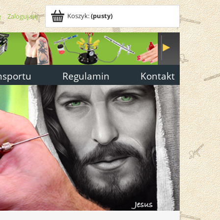
Koszyk:
(pusty)
ę
Zaloguj się
nsportu
Regulamin
Kontakt