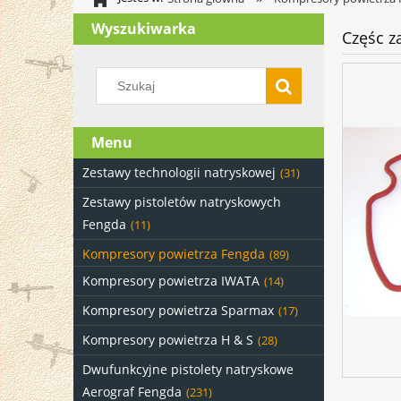
Wyszukiwarka
Częśc z
Menu
Zestawy technologii natryskowej
(31)
Zestawy pistoletów natryskowych
Fengda
(11)
Kompresory powietrza Fengda
(89)
Kompresory powietrza IWATA
(14)
Kompresory powietrza Sparmax
(17)
Kompresory powietrza H & S
(28)
Dwufunkcyjne pistolety natryskowe
Aerograf Fengda
(231)