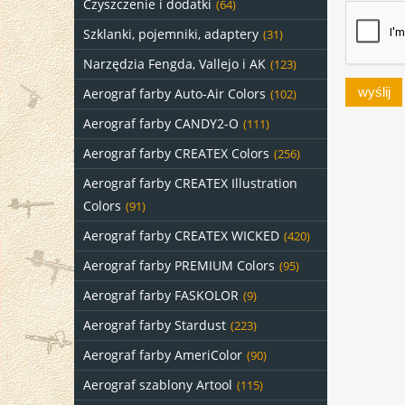
Czyszczenie i dodatki
(64)
Szklanki, pojemniki, adaptery
(31)
Narzędzia Fengda, Vallejo i AK
(123)
wyślij
Aerograf farby Auto-Air Colors
(102)
Aerograf farby CANDY2-O
(111)
Aerograf farby CREATEX Colors
(256)
Aerograf farby CREATEX Illustration
Colors
(91)
Aerograf farby CREATEX WICKED
(420)
Aerograf farby PREMIUM Colors
(95)
Aerograf farby FASKOLOR
(9)
Aerograf farby Stardust
(223)
Aerograf farby AmeriColor
(90)
Aerograf szablony Artool
(115)