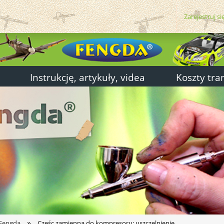
Zarejestruj si
Instrukcję, artykuły, videa
Koszty tra
»
 Fengda
Częśc zamienna do kompresoru: uszczelnienie