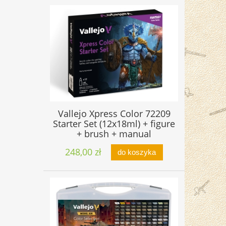
Vallejo Xpress Color 72209
Starter Set (12x18ml) + figure
+ brush + manual
248,00 zł
do koszyka