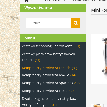
Wyszukiwarka
Mini k
Menu
Zestawy technologii natryskowej
(31)
Zestawy pistoletów natryskowych
Fengda
(11)
Kompresory powietrza Fengda
(89)
Kompresory powietrza IWATA
(14)
Kompresory powietrza Sparmax
(17)
Kompresory powietrza H & S
(28)
Dwufunkcyjne pistolety natryskowe
Aerograf Fengda
(231)