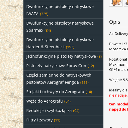
Dwufunkcyjne pistolety natryskowe
IWATA
(325)
Opis
Dwufunkcyjne pistolety natryskowe
Sparmax
(84)
Air Delive
Dwufunkcyjne pistolety natryskowe
Power: 1/3
Harder & Steenbeck
(192)
Motor: 24
Jednofunkcyjne pistolety natryskowe
(8)
Rotational
Maximum pr
Pistolety natryskowe Spray Gun
(12)
G1/4 male 
Części zamienne do natryskowych
Weight: 5,
pistoletów Aerograf Fengda
(111)
idealny dl
Stojaki i uchwyty do Aerografu
(14)
nie nadaje 
Węże do Aerografu
(54)
ten model 
napęd do 
Redukcje i szybkozłącza
(94)
Filtry i zawory
(11)