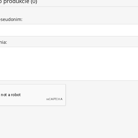
o produkcie (0)
pseudonim:
nia: