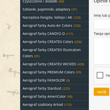
Opinie 
Czyszczenie i dodatki
(64)
Szklanki, pojemniki, adaptery
(31)
Imię lub 
Narzędzia Fengda, Vallejo i AK
(123)
Aerograf farby Auto-Air Colors
(102)
Aerograf farby CANDY2-O
Twoja opi
(111)
Aerograf farby CREATEX Colors
(256)
Aerograf farby CREATEX Illustration
Colors
(91)
Aerograf farby CREATEX WICKED
(420)
Aerograf farby PREMIUM Colors
(95)
Aerograf farby FASKOLOR
(9)
Aerograf farby Stardust
(223)
wyślij
Aerograf farby AmeriColor
(90)
Aerograf szablony Artool
(115)