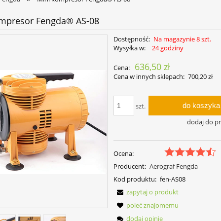
ompresor Fengda® AS-08
Dostępność:
Na magazynie 8 szt.
Wysyłka w:
24 godziny
636,50 zł
Cena:
Cena w innych sklepach:
700,20 zł
do koszyka
szt.
dodaj do p
Ocena:
Producent:
Aerograf Fengda
Kod produktu:
fen-AS08
zapytaj o produkt
poleć znajomemu
dodaj opinię