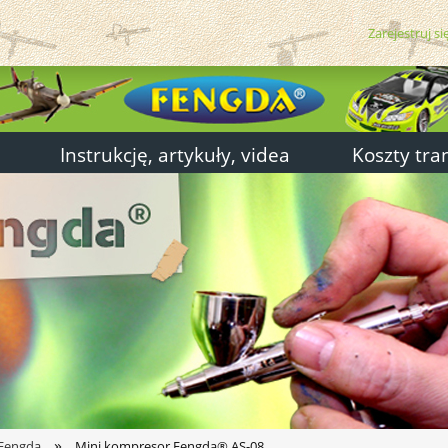
Zarejestruj si
Instrukcję, artykuły, videa
Koszty tra
»
 Fengda
Mini kompresor Fengda® AS-08