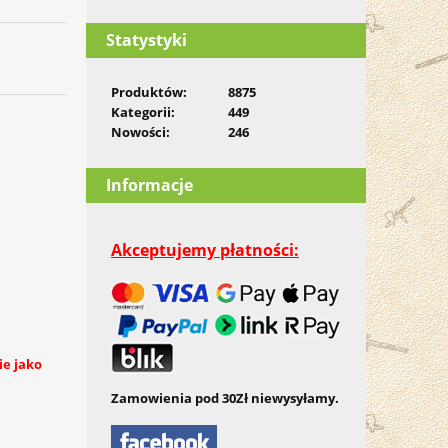
Statystyki
Produktów:
8875
Kategorii:
449
Nowości:
246
Informacje
Akceptujemy płatności:
ie jako
Zamowienia pod 30Zł niewysyłamy.