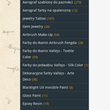
Aerograf szablony do paznokci
(273)
Aerograf farby na opaleniznę
(12)
Jewelry Tattoo
(167)
Gem Jewelry
(26)
Airbrush Make-Up
(64)
Farby do tkanin Airbrush Fengda
(28)
Farby do tkanin Vallejo - Textile
Color
(59)
Farby do jedwabiu Vallejo - Silk Color
(1)
Dekoracyjne farby Vallejo - Arte
Deco
(36)
Blacklight UV Invisible Paint
(8)
Glass Paint
(11)
Epoxy Resin
(19)