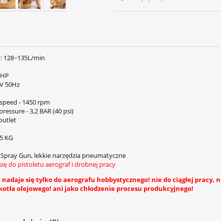
ry: 128~135L/min
 HP
0V 50Hz
 speed - 1450 rpm
essure - 3,2 BAR (40 psi)
outlet
55 KG
a Spray Gun, lekkie narzędzia pneumatyczne
się do pistoletu aerograf i drobnej pracy
nadaje się tylko do aerografu hobbystycznego! nie do ciągłej pracy, n
kotła olejowego! ani jako chłodzenie procesu produkcyjnego!