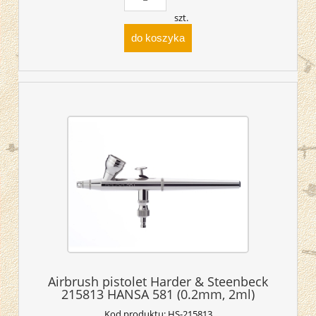
szt.
do koszyka
Airbrush pistolet Harder & Steenbeck
215813 HANSA 581 (0.2mm, 2ml)
Kod produktu:
HS-215813