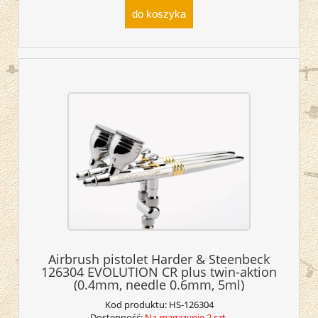
do koszyka
Airbrush pistolet Harder & Steenbeck
126304 EVOLUTION CR plus twin-aktion
(0.4mm, needle 0.6mm, 5ml)
Kod produktu:
HS-126304
Dostępność:
Na magazynie 2 szt.