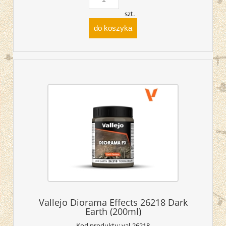
szt.
do koszyka
Vallejo Diorama Effects 26218 Dark
Earth (200ml)
Kod produktu:
val-26218