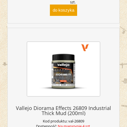
szt.
do koszyka
Vallejo Diorama Effects 26809 Industrial
Thick Mud (200ml)
Kod produktu:
val-26809
Dostępność:
Na magazynie 4 szt.