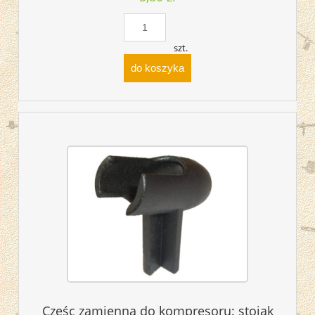
szt.
do koszyka
Częśc zamienna do kompresoru: stojak