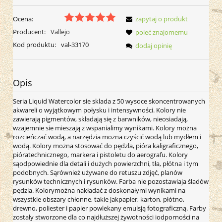
Ocena:
zapytaj o produkt
Producent:
Vallejo
poleć znajomemu
Kod produktu:
val-33170
dodaj opinię
Opis
Seria Liquid Watercolor sie sklada z 50 wysoce skoncentrowanych
akwareli o wyjątkowym połysku i intensywności. Kolory nie
zawierają pigmentów, składają się z barwników, nieosiadają,
wzajemnie sie mieszają z wspanialimy wynikami. Kolory można
rozcieńczać wodą, a narzędzia można czyścić wodą lub mydłem i
wodą. Kolory można stosować do pędzla, pióra kaligraficznego,
pióratechnicznego, markera i pistoletu do aerografu. Kolory
sąodpowiednie dla detali i dużych powierzchni, tła, płótna i tym
podobnych. Sąrównież używane do retuszu zdjęć, planów
rysunków technicznych i rysunków. Farba nie pozostawiaja śladów
pędzla. Kolorymożna nakładać z doskonałymi wynikami na
wszystkie obszary chłonne, takie jakpapier, karton, płótno,
drewno, poliester i papier powlekany emulsją fotograficzną. Farby
zostały stworzone dla co najdłuższej żywotności iodporności na