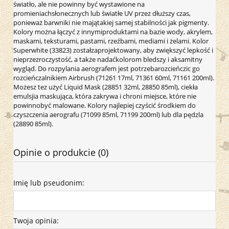
światło, ale nie powinny być wystawione na
promieniachsłonecznych lub światłe UV przez dłuższy czas,
ponieważ barwniki nie majątakiej samej stabilności jak pigmenty.
Kolory można łączyć z innymiproduktami na bazie wody, akrylem,
maskami, teksturami, pastami, rzeźbami, mediami i żelami. Kolor
Superwhite (33823) zostałzaprojektowany, aby zwiększyć lepkość i
nieprzezroczystość, a także nadaćkolorom bledszy i aksamitny
wygląd. Do rozpylania aerografem jest potrzebarozcieńczic go
rozcieńczalnikiem Airbrush (71261 17ml, 71361 60ml, 71161 200ml).
Możesz tez użyć Liquid Mask (28851 32ml, 28850 85ml), ciekła
emulsjia maskująca, która zakrywa i chroni miejsce, które nie
powinnobyć malowane. Kolory najlepiej czyścić środkiem do
czyszczenia aerografu (71099 85ml, 71199 200ml) lub dla pędzla
(28890 85ml).
Opinie o produkcie (0)
Imię lub pseudonim:
Twoja opinia: