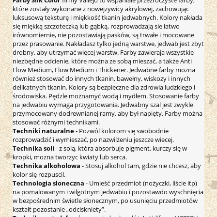
które zostały wykonane z nowejżywicy akrylowej, zachowując
luksusową teksturę i miękkość tkanin jedwabnych. Kolory nakłada
się miękką szczoteczką lub gąbką, rozprowadzają sie łatwo
irównomiernie, nie pozostawiają pasków, są trwałe i mocowane
przez prasowanie. Nakładasz tylko jedną warstwe, jedwab jest zbyt
drobny, aby utrzymać więcej warstw. Farby zawieraja wszystkie
niezbędne odcienie, które można ze sobą mieszać, a także Anti
Flow Medium, Flow Medium i Thickener. Jedwabne farby można
również stosować do innych tkanin, bawełny, wiskozy i innych
delikatnych tkanin. Kolory są bezpieczne dla zdrowia ludzkiego i
środowiska. Pędzle możnamyć wodą i mydłem. Stosowanie farby
na jedwabiu wymaga przygotowania. Jedwabny szal jest zwykle
przymocowany dodrewnianej ramy, aby był napięty. Farby można
stosować różnymi technikami.
Techniki naturalne
- Pozwól kolorom się swobodnie
rozprowadzić i wymieszać, po nazwilżeniu jeszcze wiecej.
Technika soli
- z solą, która absorbuje pigment, kurczy się w
kropki, mozna tworzyc kwiaty lub serca.
Technika alkoholowa
- Stosuj alkohol tam, gdzie nie chcesz, aby
kolor się rozpuscil.
Technologia sloneczna
- Umieść przedmiot (nożyczki, liście itp)
na pomalowanym i wilgotnym jedwabiu i pozostawdo wyschnięcia
w bezpośrednim świetle słonecznym, po usunięciu przedmiotów
kształt pozostanie „odciskniety”.