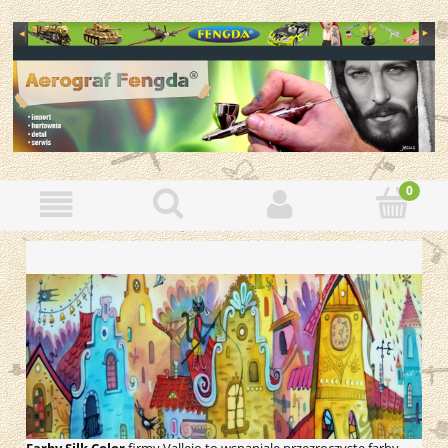
Farby Silk Color
firmy Vallejo to wspaniale przezroczyste farby,