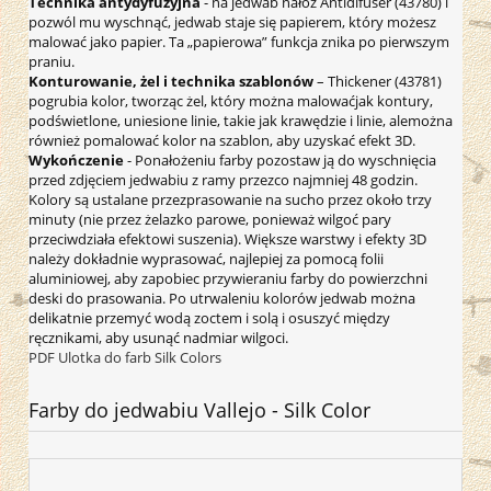
Technika antydyfuzyjna
- na jedwab nałóż Antidifuser (43780) i
pozwól mu wyschnąć, jedwab staje się papierem, który możesz
malować jako papier. Ta „papierowa” funkcja znika po pierwszym
praniu.
Konturowanie, żel i technika szablonów
– Thickener (43781)
pogrubia kolor, tworząc żel, który można malowaćjak kontury,
podświetlone, uniesione linie, takie jak krawędzie i linie, alemożna
również pomalować kolor na szablon, aby uzyskać efekt 3D.
Wykończenie
- Ponałożeniu farby pozostaw ją do wyschnięcia
przed zdjęciem jedwabiu z ramy przezco najmniej 48 godzin.
Kolory są ustalane przezprasowanie na sucho przez około trzy
minuty (nie przez żelazko parowe, ponieważ wilgoć pary
przeciwdziała efektowi suszenia). Większe warstwy i efekty 3D
należy dokładnie wyprasować, najlepiej za pomocą folii
aluminiowej, aby zapobiec przywieraniu farby do powierzchni
deski do prasowania. Po utrwaleniu kolorów jedwab można
delikatnie przemyć wodą zoctem i solą i osuszyć między
ręcznikami, aby usunąć nadmiar wilgoci.
PDF Ulotka do farb Silk Colors
Farby do jedwabiu Vallejo - Silk Color