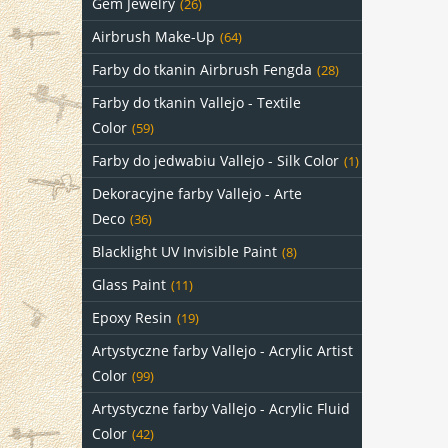
Gem Jewelry
(26)
Airbrush Make-Up
(64)
Farby do tkanin Airbrush Fengda
(28)
Farby do tkanin Vallejo - Textile
Color
(59)
Farby do jedwabiu Vallejo - Silk Color
(1)
Dekoracyjne farby Vallejo - Arte
Deco
(36)
Blacklight UV Invisible Paint
(8)
Glass Paint
(11)
Epoxy Resin
(19)
Artystyczne farby Vallejo - Acrylic Artist
Color
(99)
Artystyczne farby Vallejo - Acrylic Fluid
Color
(42)