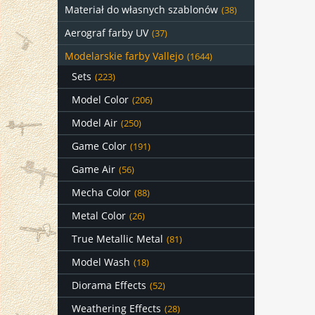
Materiał do własnych szablonów
(38)
Aerograf farby UV
(37)
Modelarskie farby Vallejo
(1644)
Sets
(223)
Model Color
(206)
Model Air
(250)
Game Color
(191)
Game Air
(56)
Mecha Color
(88)
Metal Color
(26)
True Metallic Metal
(81)
Model Wash
(18)
Diorama Effects
(52)
Weathering Effects
(28)