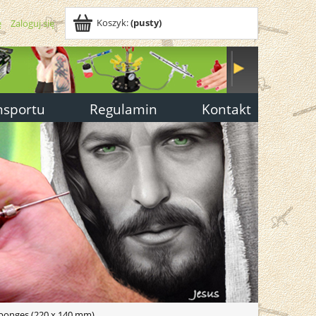
Koszyk:
(pusty)
ę
Zaloguj się
nsportu
Regulamin
Kontakt
sponges (220 x 140 mm)