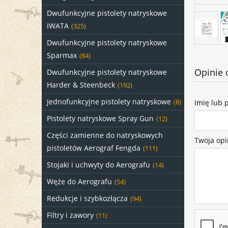
Dwufunkcyjne pistolety natryskowe
IWATA
(325)
Dwufunkcyjne pistolety natryskowe
Sparmax
(84)
Opinie 
Dwufunkcyjne pistolety natryskowe
Harder & Steenbeck
(192)
Jednofunkcyjne pistolety natryskowe
Imię lub 
(8)
Pistolety natryskowe Spray Gun
(12)
Części zamienne do natryskowych
Twoja opi
pistoletów Aerograf Fengda
(111)
Stojaki i uchwyty do Aerografu
(14)
Węże do Aerografu
(54)
Redukcje i szybkozłącza
(94)
Filtry i zawory
(11)