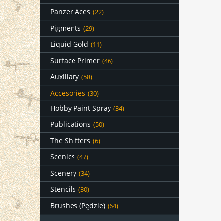
Panzer Aces
(22)
Pigments
(29)
Liquid Gold
(11)
Surface Primer
(46)
Auxiliary
(58)
Accesories
(30)
Hobby Paint Spray
(34)
Publications
(50)
The Shifters
(6)
Scenics
(47)
Scenery
(34)
Stencils
(30)
Brushes (Pędzle)
(64)