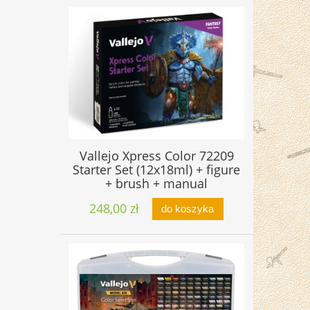
Vallejo Xpress Color 72209
Starter Set (12x18ml) + figure
+ brush + manual
248,00 zł
do koszyka