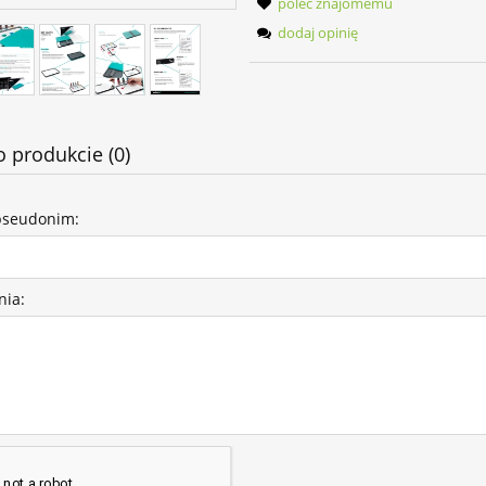
poleć znajomemu
dodaj opinię
o produkcie (0)
pseudonim:
nia: