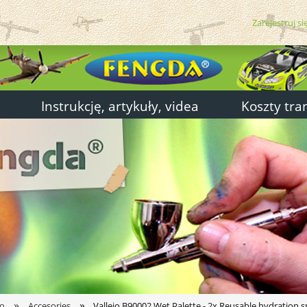
Zarejestruj si
Instrukcję, artykuły, videa
Koszty tra
»
»
jo
Accesories
Vallejo B90002 Wet Palette - 2x Reusable hydration 