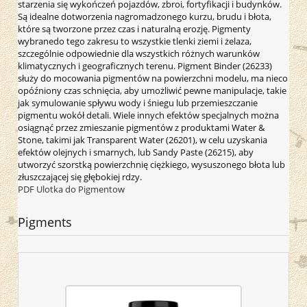
starzenia się wykończeń pojazdów, zbroi, fortyfikacji i budynków.
Są idealne dotworzenia nagromadzonego kurzu, brudu i błota,
które są tworzone przez czas i naturalną erozję. Pigmenty
wybranedo tego zakresu to wszystkie tlenki ziemi i żelaza,
szczególnie odpowiednie dla wszystkich różnych warunków
klimatycznych i geograficznych terenu. Pigment Binder (26233)
służy do mocowania pigmentów na powierzchni modelu, ma nieco
opóźniony czas schnięcia, aby umożliwić pewne manipulacje, takie
jak symulowanie spływu wody i śniegu lub przemieszczanie
pigmentu wokół detali. Wiele innych efektów specjalnych można
osiągnąć przez zmieszanie pigmentów z produktami Water &
Stone, takimi jak Transparent Water (26201), w celu uzyskania
efektów olejnych i smarnych, lub Sandy Paste (26215), aby
utworzyć szorstką powierzchnię ciężkiego, wysuszonego błota lub
złuszczającej się głębokiej rdzy.
PDF Ulotka do Pigmentow
Pigments