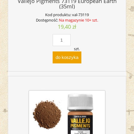
Vallejo Pigments 73119 European Earth
(35ml)
Kod produktu:
val-73119
Dostępność:
Na magazynie 10+ szt.
19,40 zł
szt.
do koszyka