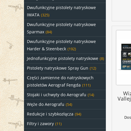
Dwufunkcyjne pistolety natryskowe
IWATA
(325)
Dwufunkcyjne pistolety natryskowe
Sparmax
(84)
Dwufunkcyjne pistolety natryskowe
Harder & Steenbeck
(192)
Jednofunkcyjne pistolety natryskowe
(8)
Pistolety natryskowe Spray Gun
(12)
Części zamienne do natryskowych
pistoletów Aerograf Fengda
(111)
Wi
Stojaki i uchwyty do Aerografu
(14)
Valle
Węże do Aerografu
(54)
Redukcje i szybkozłącza
(94)
Dos
Filtry i zawory
(11)