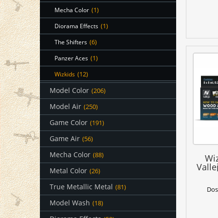
Mecha Color
(1)
Diorama Effects
(1)
The Shifters
(6)
Panzer Aces
(1)
Wizkids
(12)
Model Color
(206)
Model Air
(250)
Game Color
(191)
Game Air
(56)
Mecha Color
(88)
Wi
Valle
Metal Color
(26)
True Metallic Metal
(81)
Dos
Model Wash
(18)