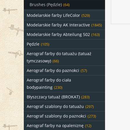
Brushes (Pędzle)
(64)
Modelarskie farby LifeColor
(529)
Modelarskie farby AK Interactive
(1845)
Modelarskie farby Abteilung 502
(163)
Pędzle
(105)
Aerograf farby do tatuażu (tatuaż
tymczasowy)
(66)
Aerograf farby do paznokci
(57)
Aerograf farby do ciała
bodypainting
(230)
Błyszczacy tatuaż (BROKAT)
(283)
Aerograf szablony do tatuażu
(297)
Aerograf szablony do paznokci
(273)
Aerograf farby na opaleniznę
(12)