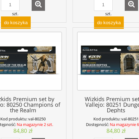
szt.
szt.
do koszyka
do koszyka
zkids Premium set by
Wizkids Premium set
jo: 80250 Champions of
Vallejo: 80251 Dung
the Realm
Dephts
Kod produktu:
val-80250
Kod produktu:
val-80251
tępność:
Na magazynie 2 szt.
Dostępność:
Na magazynie 6 
84,80 zł
84,80 zł