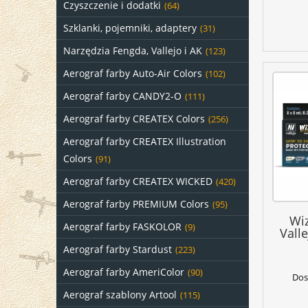
Czyszczenie i dodatki
(64)
Szklanki, pojemniki, adaptery
(31)
Narzędzia Fengda, Vallejo i AK
(123)
Aerograf farby Auto-Air Colors
(102)
Aerograf farby CANDY2-O
(111)
Aerograf farby CREATEX Colors
(256)
Aerograf farby CREATEX Illustration
Colors
(91)
Aerograf farby CREATEX WICKED
(420)
Aerograf farby PREMIUM Colors
(95)
Wi
Aerograf farby FASKOLOR
(9)
Valle
Aerograf farby Stardust
(223)
Aerograf farby AmeriColor
(90)
Dos
Aerograf szablony Artool
(115)