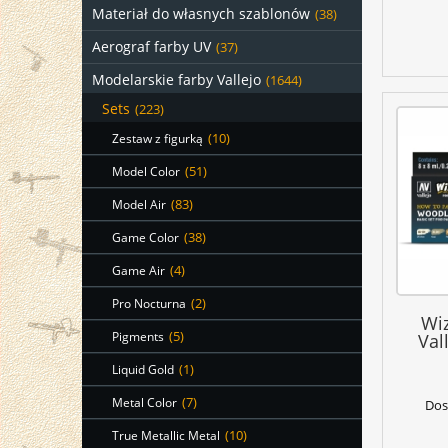
Materiał do własnych szablonów
(38)
Aerograf farby UV
(37)
Modelarskie farby Vallejo
(1644)
Sets
(223)
Zestaw z figurką
(10)
Model Color
(51)
Model Air
(83)
Game Color
(38)
Game Air
(4)
Pro Nocturna
(2)
Wi
Pigments
(5)
Val
Liquid Gold
(1)
Metal Color
(7)
Dos
True Metallic Metal
(10)