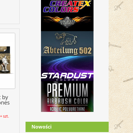
 by
ones
 szt.
Nowości