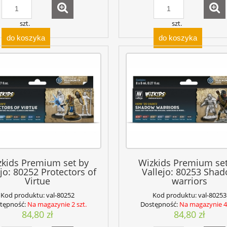
szt.
szt.
do koszyka
do koszyka
zkids Premium set by
Wizkids Premium set
jo: 80252 Protectors of
Vallejo: 80253 Sha
Virtue
warriors
Kod produktu:
val-80252
Kod produktu:
val-80253
tępność:
Na magazynie 2 szt.
Dostępność:
Na magazynie 4 
84,80 zł
84,80 zł