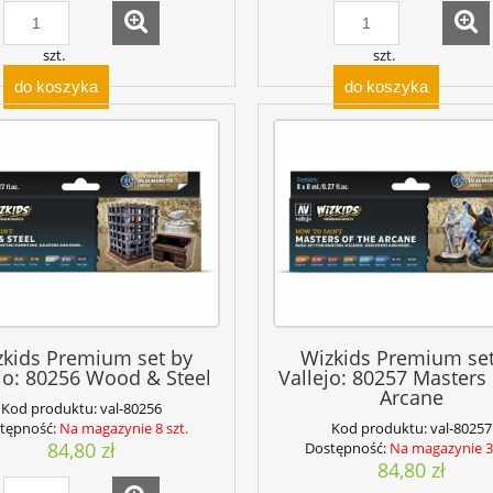
szt.
szt.
do koszyka
do koszyka
zkids Premium set by
Wizkids Premium set
jo: 80256 Wood & Steel
Vallejo: 80257 Masters 
Arcane
Kod produktu:
val-80256
tępność:
Na magazynie 8 szt.
Kod produktu:
val-80257
84,80 zł
Dostępność:
Na magazynie 3 
84,80 zł