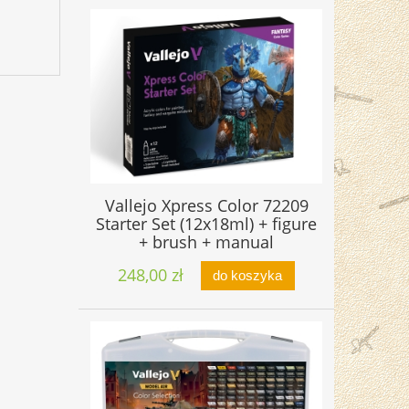
Vallejo Xpress Color 72209
Starter Set (12x18ml) + figure
+ brush + manual
248,00 zł
do koszyka