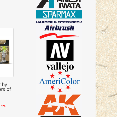
 by
rs of
szt.