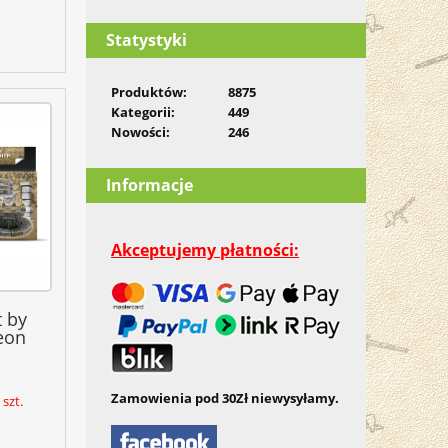
Statystyki
Produktów:
8875
Kategorii:
449
Nowości:
246
Informacje
Akceptujemy płatności:
 by
eon
Zamowienia pod 30Zł niewysyłamy.
szt.