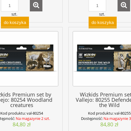
szt.
szt.
do koszyka
do koszyka
zkids Premium set by
Wizkids Premium set
lejo: 80254 Woodland
Vallejo: 80255 Defende
creatures
the Wild
Kod produktu:
val-80254
Kod produktu:
val-80255
tępność:
Na magazynie 2 szt.
Dostępność:
Na magazynie 3 
84,80 zł
84,80 zł