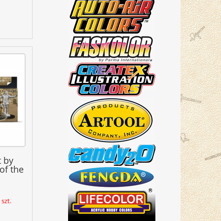
 by
of the
szt.