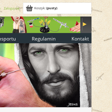
Koszyk:
(pusty)
ę
Zaloguj się
nsportu
Regulamin
Kontakt