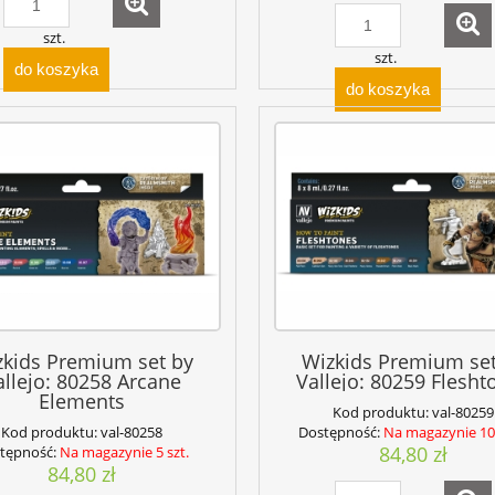
szt.
szt.
do koszyka
do koszyka
zkids Premium set by
Wizkids Premium set
allejo: 80258 Arcane
Vallejo: 80259 Flesht
Elements
Kod produktu:
val-80259
Kod produktu:
val-80258
Dostępność:
Na magazynie 10+
84,80 zł
tępność:
Na magazynie 5 szt.
84,80 zł