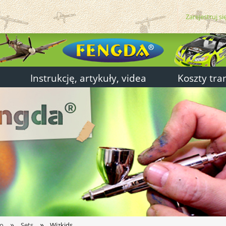
Zarejestruj si
Instrukcję, artykuły, videa
Koszty tra
»
»
jo
Sets
Wizkids