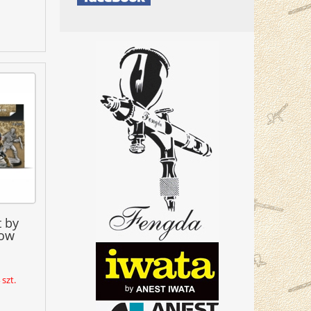
 by
dow
szt.