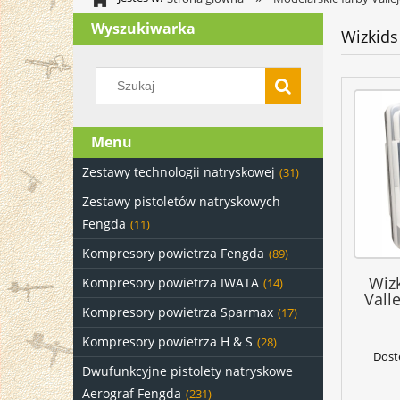
Wyszukiwarka
Wizkids
Menu
Zestawy technologii natryskowej
(31)
Zestawy pistoletów natryskowych
Fengda
(11)
Kompresory powietrza Fengda
(89)
Wiz
Kompresory powietrza IWATA
(14)
Vall
Kompresory powietrza Sparmax
(17)
Kompresory powietrza H & S
(28)
Dost
Dwufunkcyjne pistolety natryskowe
Aerograf Fengda
(231)