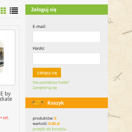
Zaloguj się
E-mail:
Hasło:
zaloguj się
Nie pamiętasz hasła?
Zarejestruj się
E by
diate
Koszyk
 szt.
produktów:
0
wartość:
0,00 zł
przejdź do koszyka