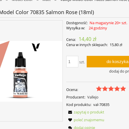
 Model Color 70835 Salmon Rose (18ml)
Dostępność:
Na magazynie 20+ szt.
Wysyłka w:
24 godziny
14,40 zł
Cena:
Cena w innych sklepach:
15,80 zł
do koszyka
szt.
dodaj do p
Ocena:
Producent:
Vallejo
Kod produktu:
val-70835
zapytaj o produkt
poleć znajomemu
dodaj opinię