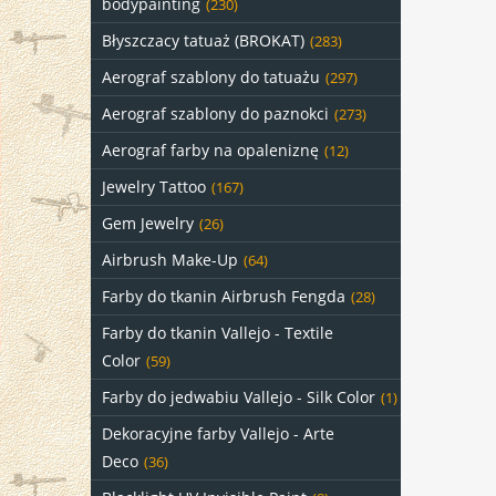
bodypainting
(230)
Błyszczacy tatuaż (BROKAT)
(283)
Aerograf szablony do tatuażu
(297)
Aerograf szablony do paznokci
(273)
Aerograf farby na opaleniznę
(12)
Jewelry Tattoo
(167)
Gem Jewelry
(26)
Airbrush Make-Up
(64)
Farby do tkanin Airbrush Fengda
(28)
Farby do tkanin Vallejo - Textile
Color
(59)
Farby do jedwabiu Vallejo - Silk Color
(1)
Dekoracyjne farby Vallejo - Arte
Deco
(36)