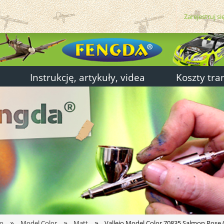
Zarejestruj si
Instrukcję, artykuły, videa
Koszty tra
»
»
»
jo
Model Color
Matt
Vallejo Model Color 70835 Salmon Rose 