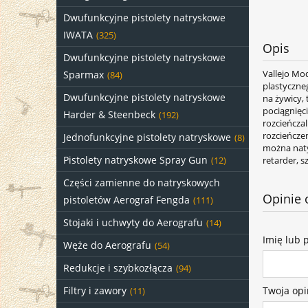
Dwufunkcyjne pistolety natryskowe
IWATA
(325)
Opis
Dwufunkcyjne pistolety natryskowe
Vallejo Mo
Sparmax
(84)
plastyczne
Dwufunkcyjne pistolety natryskowe
na żywicy,
pociągnięc
Harder & Steenbeck
(192)
rozcieńcza
rozcieńcze
Jednofunkcyjne pistolety natryskowe
(8)
można naty
Pistolety natryskowe Spray Gun
retarder, 
(12)
Części zamienne do natryskowych
Opinie 
pistoletów Aerograf Fengda
(111)
Stojaki i uchwyty do Aerografu
(14)
Imię lub 
Węże do Aerografu
(54)
Redukcje i szybkozłącza
(94)
Twoja opi
Filtry i zawory
(11)