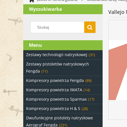
Wyszukiwarka
Vallejo
Menu
Zestawy technologii natryskowej
(31)
Zestawy pistoletów natryskowych
Fengda
(11)
Kompresory powietrza Fengda
(89)
Kompresory powietrza IWATA
(14)
Kompresory powietrza Sparmax
(17)
Kompresory powietrza H & S
(28)
Dwufunkcyjne pistolety natryskowe
Aerograf Fengda
(231)