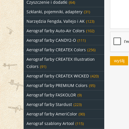
Czyszczenie i dodatki
(64)
Szklanki, pojemniki, adaptery
(31)
Narzędzia Fengda, Vallejo i AK
(123)
Aerograf farby Auto-Air Colors
(102)
Aerograf farby CANDY2-O
(111)
Aerograf farby CREATEX Colors
(256)
Aerograf farby CREATEX Illustration
wyślij
Colors
(91)
Aerograf farby CREATEX WICKED
(420)
Aerograf farby PREMIUM Colors
(95)
Aerograf farby FASKOLOR
(9)
Aerograf farby Stardust
(223)
Aerograf farby AmeriColor
(90)
Aerograf szablony Artool
(115)