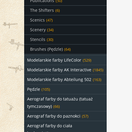
Publications
(50)
The Shifters
(6)
Scenics
(47)
Scenery
(34)
Stencils
(30)
Brushes (Pędzle)
(64)
Modelarskie farby LifeColor
(529)
Modelarskie farby AK Interactive
(1845)
Modelarskie farby Abteilung 502
(163)
Pędzle
(105)
Aerograf farby do tatuażu (tatuaż
tymczasowy)
(66)
Aerograf farby do paznokci
(57)
Aerograf farby do ciała