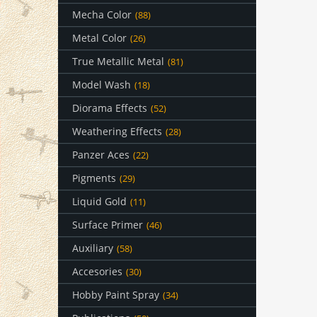
Mecha Color
(88)
Metal Color
(26)
True Metallic Metal
(81)
Model Wash
(18)
Diorama Effects
(52)
Weathering Effects
(28)
Panzer Aces
(22)
Pigments
(29)
Liquid Gold
(11)
Surface Primer
(46)
Auxiliary
(58)
Accesories
(30)
Hobby Paint Spray
(34)