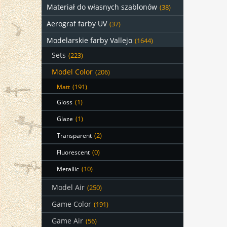
Materiał do własnych szablonów
(38)
Aerograf farby UV
(37)
Modelarskie farby Vallejo
(1644)
Sets
(223)
Model Color
(206)
Matt
(191)
Gloss
(1)
Glaze
(1)
Transparent
(2)
Fluorescent
(0)
Metallic
(10)
Model Air
(250)
Game Color
(191)
Game Air
(56)