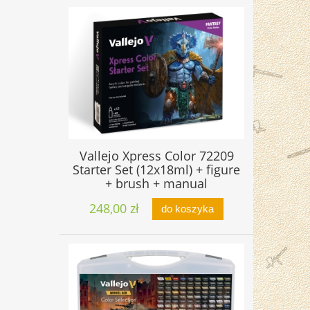
Vallejo Xpress Color 72209
Starter Set (12x18ml) + figure
+ brush + manual
248,00 zł
do koszyka