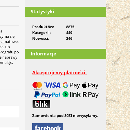
Statystyki
Produktów:
8875
wa
Kategorii:
449
rzyma się
Nowości:
246
u sąmatowe,
dą lub
erografu po
Informacje
ie naprawy
emulsje,
Akceptujemy płatności:
Zamowienia pod 30Zł niewysyłamy.