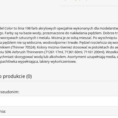
del Color to linia 198 farb akrylowych specjalnie wykonanych dla modelarst
go. Farby są na bazie wody, przeznaczone do nakładania pędzlem. Dobrze t
 tworzywach sztucznych i metalu. Można je ze sobą mieszać. Po wyschnięci
ia pędzlem nie są widoczne, wodoodporne i trwałe. Pędzel rozcieńcza się wo
lnikiem (Thinner 70524). Kolory można również stosować w pistoletach do a
niu 50% Airbrush Thinnerem (71261 17ml, 71361 60ml, 71161 200ml). Wszelk
chmiast skorygować wodą lub alkoholem. Asortyment uzupełniają media, 
szpachlówka wypełniająca, lakiery wykończeniowe.
o produkcie (0)
pseudonim:
nia: