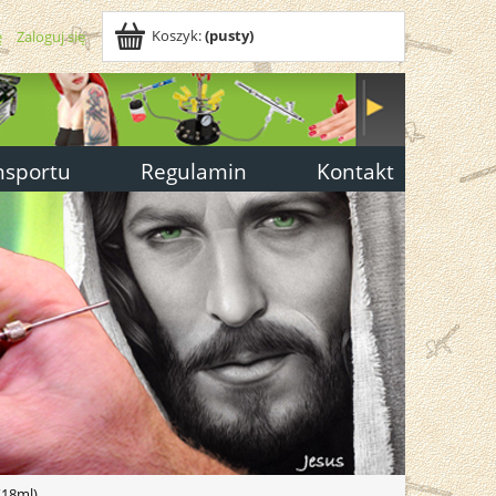
Koszyk:
(pusty)
ę
Zaloguj się
nsportu
Regulamin
Kontakt
(18ml)