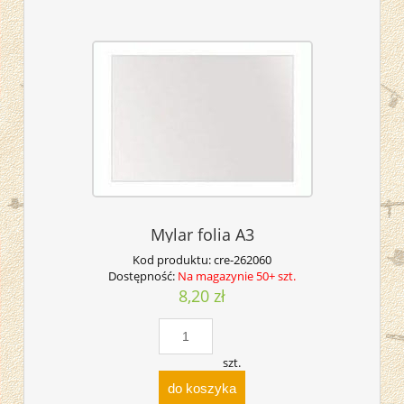
Mylar folia A3
Kod produktu:
cre-262060
Dostępność:
Na magazynie 50+ szt.
8,20 zł
szt.
do koszyka