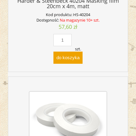
Harder & Steenbeck 40204 Masking film
20cm x 4m, matt
Kod produktu:
HS-40204
Dostępność:
Na magazynie 10+ szt.
57,60 zł
szt.
do koszyka