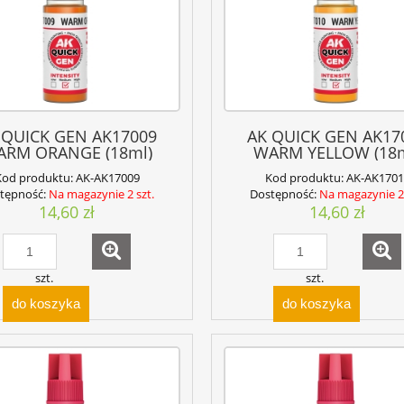
 QUICK GEN AK17009
AK QUICK GEN AK17
ARM ORANGE (18ml)
WARM YELLOW (18m
Kod produktu:
AK-AK17009
Kod produktu:
AK-AK1701
tępność:
Na magazynie 2 szt.
Dostępność:
Na magazynie 2 
14,60 zł
14,60 zł
szt.
szt.
do koszyka
do koszyka