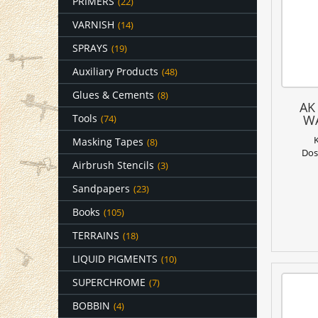
PRIMERS
(22)
VARNISH
(14)
SPRAYS
(19)
Auxiliary Products
(48)
Glues & Cements
(8)
AK
Tools
W
(74)
Masking Tapes
(8)
Dos
Airbrush Stencils
(3)
Sandpapers
(23)
Books
(105)
TERRAINS
(18)
LIQUID PIGMENTS
(10)
SUPERCHROME
(7)
BOBBIN
(4)