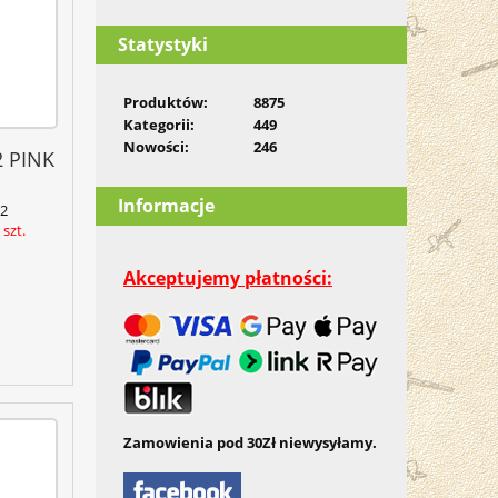
Statystyki
Produktów:
8875
Kategorii:
449
Nowości:
246
 PINK
Informacje
2
szt.
Akceptujemy płatności:
Zamowienia pod 30Zł niewysyłamy.