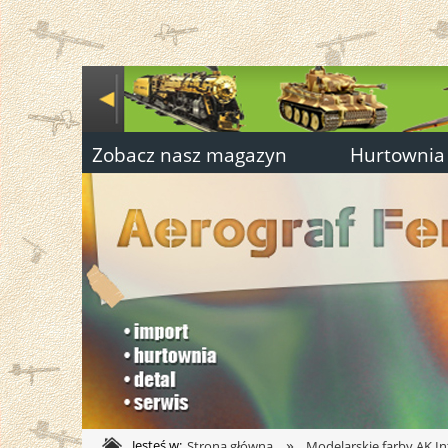
Zobacz nasz magazyn
Hurtownia
»
Jesteś w:
Strona główna
Modelarskie farby AK In