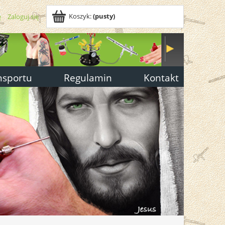
Koszyk:
(pusty)
ę
Zaloguj się
nsportu
Regulamin
Kontakt