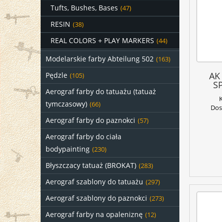
Tufts, Bushes, Bases
(47)
RESIN
(38)
REAL COLORS + PLAY MARKERS
(44)
Modelarskie farby Abteilung 502
(163)
AK
Pędzle
(105)
S
Aerograf farby do tatuażu (tatuaż
tymczasowy)
(66)
Dos
Aerograf farby do paznokci
(57)
Aerograf farby do ciała
bodypainting
(230)
Błyszczacy tatuaż (BROKAT)
(283)
Aerograf szablony do tatuażu
(297)
Aerograf szablony do paznokci
(273)
Aerograf farby na opaleniznę
(12)