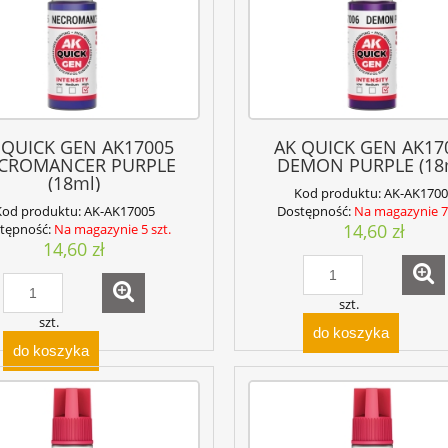
 QUICK GEN AK17005
AK QUICK GEN AK17
CROMANCER PURPLE
DEMON PURPLE (18
(18ml)
Kod produktu:
AK-AK1700
Kod produktu:
AK-AK17005
Dostępność:
Na magazynie 7 
14,60 zł
tępność:
Na magazynie 5 szt.
14,60 zł
szt.
szt.
do koszyka
do koszyka