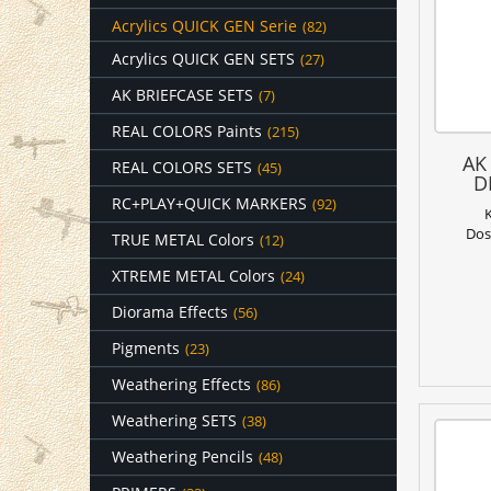
Acrylics QUICK GEN Serie
(82)
Acrylics QUICK GEN SETS
(27)
AK BRIEFCASE SETS
(7)
REAL COLORS Paints
(215)
AK
REAL COLORS SETS
(45)
D
RC+PLAY+QUICK MARKERS
(92)
Dos
TRUE METAL Colors
(12)
XTREME METAL Colors
(24)
Diorama Effects
(56)
Pigments
(23)
Weathering Effects
(86)
Weathering SETS
(38)
Weathering Pencils
(48)