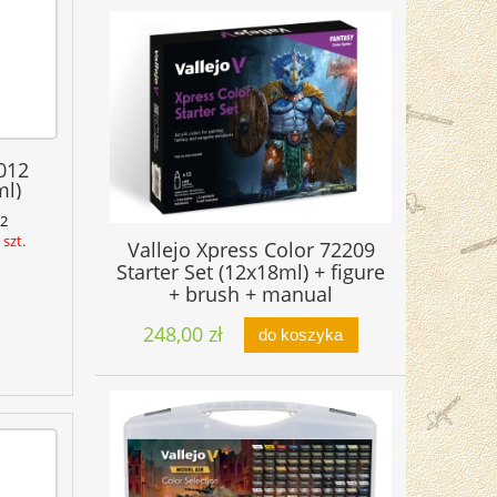
012
l)
2
szt.
Vallejo Xpress Color 72209
Starter Set (12x18ml) + figure
+ brush + manual
248,00 zł
do koszyka