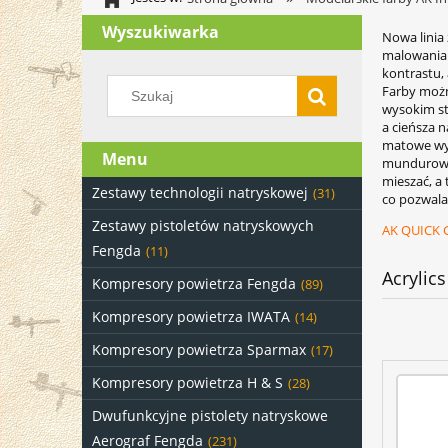
Wyszukiwarka
Nowa linia
malowania 
kontrastu, 
Farby możn
wysokim st
a cieńsza n
matowe wyk
Menu
mundurowe 
mieszać, a 
Zestawy technologii natryskowej
(31)
co pozwala
Zestawy pistoletów natryskowych
AK QUICK G
Fengda
(11)
Acrylic
Kompresory powietrza Fengda
(89)
Kompresory powietrza IWATA
(14)
Kompresory powietrza Sparmax
(17)
Kompresory powietrza H & S
(28)
Dwufunkcyjne pistolety natryskowe
Aerograf Fengda
(231)