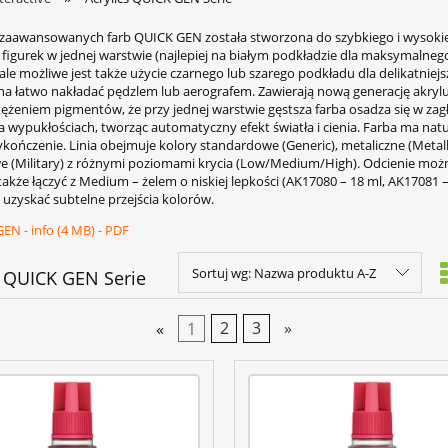
 zaawansowanych farb QUICK GEN została stworzona do szybkiego i wysokiej
figurek w jednej warstwie (najlepiej na białym podkładzie dla maksymalneg
ale możliwe jest także użycie czarnego lub szarego podkładu dla delikatniej
a łatwo nakładać pędzlem lub aerografem. Zawierają nową generację akrylu
ężeniem pigmentów, że przy jednej warstwie gęstsza farba osadza się w zagł
a wypukłościach, tworząc automatyczny efekt światła i cienia. Farba ma nat
ończenie. Linia obejmuje kolory standardowe (Generic), metaliczne (Metall
(Military) z różnymi poziomami krycia (Low/Medium/High). Odcienie moż
także łączyć z Medium – żelem o niskiej lepkości (AK17080 – 18 ml, AK17081 –
 uzyskać subtelne przejścia kolorów.
EN - info (4 MB) - PDF
Sortuj wg:
Nazwa produktu A-Z
s QUICK GEN Serie
«
1
2
3
»