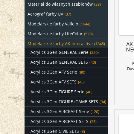
Materiał do własnych szablonów
(38)
Aerograf farby UV
(37)
Modelarskie farby Vallejo
(1644)
Modelarskie farby LifeColor
(529)
AK
Modelarskie farby AK Interactive
(1845)
NE
Acrylics 3Gen GENERAL Serie
(220)
Acrylics 3Gen GENERAL SETS
(40)
Dos
Acrylics 3Gen AFV Serie
(80)
Acrylics 3Gen AFV SETS
(43)
Acrylics 3Gen FIGURE Serie
(40)
Acrylics 3Gen FIGURE+GAME SETS
(34)
Acrylics 3Gen AIRCRAFT Serie
(120)
Acrylics 3Gen AIRCRAFT SETS
(53)
Acrylics 3Gen CIVIL SETS
(3)