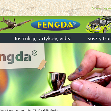
Zarejestruj si
Instrukcję, artykuły, videa
Koszty tra
»
teractive
Acrylics QUICK GEN Serie