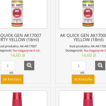
 QUICK GEN AK17007
AK QUICK GEN AK17008
IRTY YELLOW (18ml)
YELLOW (18ml)
Kod produktu:
AK-AK17007
Kod produktu:
AK-AK1700
tępność:
Na magazynie 6 szt.
Dostępność:
Na magazynie 3 
14,60 zł
14,60 zł
szt.
szt.
do koszyka
do koszyka