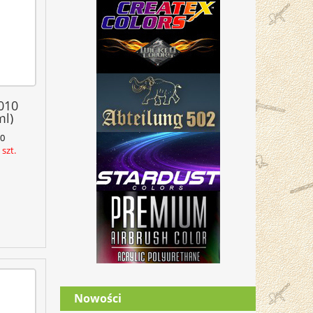
010
l)
0
szt.
Nowości