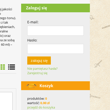
Zaloguj się
 jakości
o
szego tonu).
E-mail:
 z tak
ębieniach,
uralne
ic) oraz
na ze sobą
Hasło:
 60 ml) –
zaloguj się
Nie pamiętasz hasła?
Zarejestruj się
Koszyk
produktów:
0
wartość:
0,00 zł
przejdź do koszyka