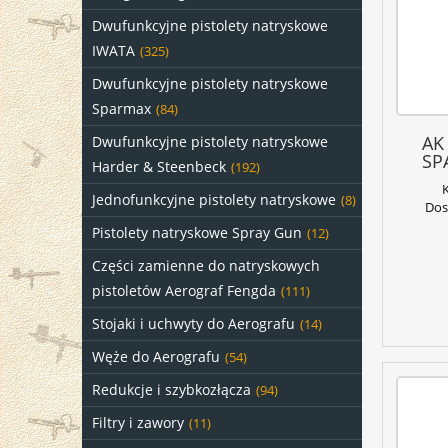
Dwufunkcyjne pistolety natryskowe
IWATA
(325)
Dwufunkcyjne pistolety natryskowe
Sparmax
(84)
AK
Dwufunkcyjne pistolety natryskowe
SP
Harder & Steenbeck
(192)
Jednofunkcyjne pistolety natryskowe
(8)
Dos
Pistolety natryskowe Spray Gun
(12)
Części zamienne do natryskowych
pistoletów Aerograf Fengda
(111)
Stojaki i uchwyty do Aerografu
(14)
Węże do Aerografu
(54)
Redukcje i szybkozłącza
(94)
Filtry i zawory
(11)