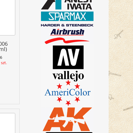
006
ml)
6
szt.