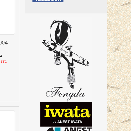
004
4
szt.