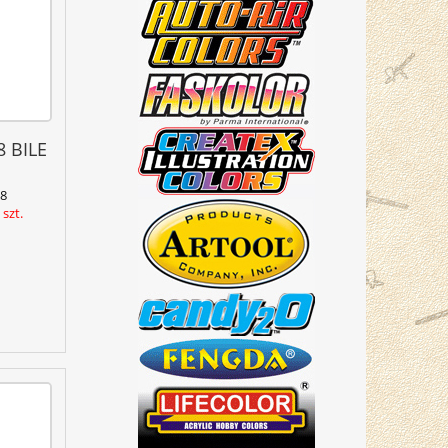
 BILE
8
szt.