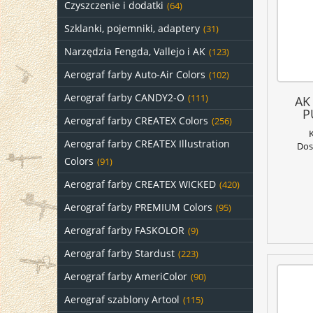
Czyszczenie i dodatki
(64)
Szklanki, pojemniki, adaptery
(31)
Narzędzia Fengda, Vallejo i AK
(123)
Aerograf farby Auto-Air Colors
(102)
Aerograf farby CANDY2-O
(111)
AK
P
Aerograf farby CREATEX Colors
(256)
Aerograf farby CREATEX Illustration
Dos
Colors
(91)
Aerograf farby CREATEX WICKED
(420)
Aerograf farby PREMIUM Colors
(95)
Aerograf farby FASKOLOR
(9)
Aerograf farby Stardust
(223)
Aerograf farby AmeriColor
(90)
Aerograf szablony Artool
(115)