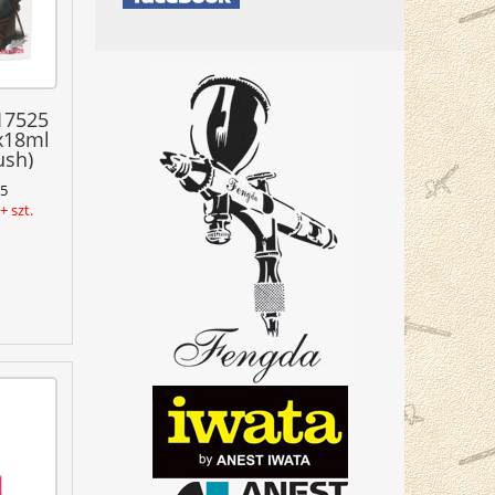
17525
x18ml
ush)
5
 szt.