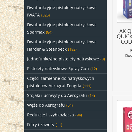
Dwufunkcyjne pistolety natryskowe
IWATA
(325)
Dwufunkcyjne pistolety natryskowe
AK Q
Sparmax
(84)
QUICK
COL
Dwufunkcyjne pistolety natryskowe
20x
Harder & Steenbeck
(192)
Dos
Jednofunkcyjne pistolety natryskowe
(8)
Pistolety natryskowe Spray Gun
(12)
Części zamienne do natryskowych
pistoletów Aerograf Fengda
(111)
Stojaki i uchwyty do Aerografu
(14)
Węże do Aerografu
(54)
Redukcje i szybkozłącza
(94)
Filtry i zawory
(11)