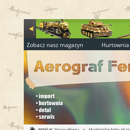
Zobacz nasz magazyn
Hurtownia
»
Jesteś w:
Strona główna
Modelarskie farby AK In