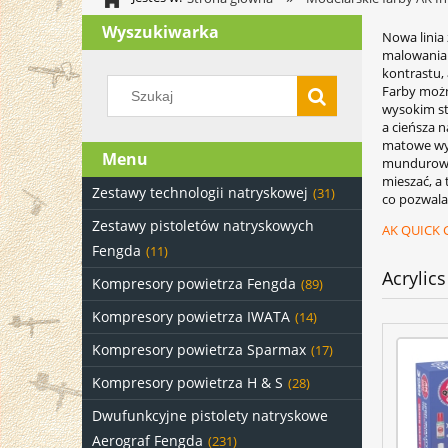
Wyszukiwarka
Nowa linia
malowania 
kontrastu, 
Farby możn
wysokim st
a cieńsza n
matowe wyk
Menu
mundurowe 
mieszać, a 
Zestawy technologii natryskowej
(31)
co pozwala
Zestawy pistoletów natryskowych
AK QUICK G
Fengda
(11)
Acrylic
Kompresory powietrza Fengda
(89)
Kompresory powietrza IWATA
(14)
Kompresory powietrza Sparmax
(17)
Kompresory powietrza H & S
(28)
Dwufunkcyjne pistolety natryskowe
Aerograf Fengda
(231)