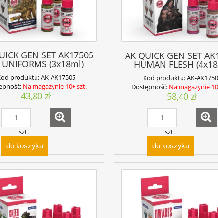
UICK GEN SET AK17505
AK QUICK GEN SET AK
 UNIFORMS (3x18ml)
HUMAN FLESH (4x18
Kod produktu:
AK-AK17505
Kod produktu:
AK-AK1750
ępność:
Na magazynie 10+ szt.
Dostępność:
Na magazynie 10+
43,80 zł
58,40 zł
szt.
szt.
do koszyka
do koszyka