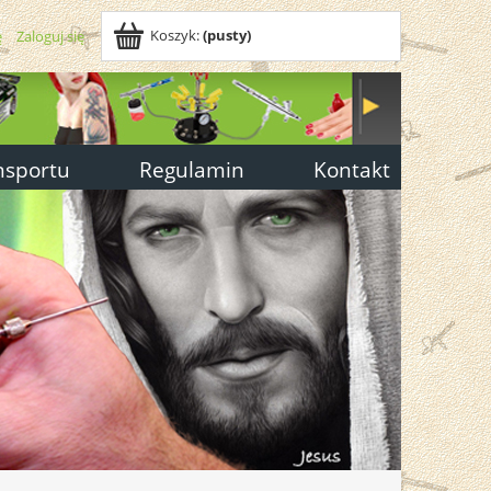
Koszyk:
(pusty)
ę
Zaloguj się
nsportu
Regulamin
Kontakt