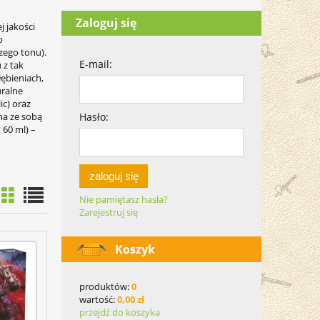
Zaloguj się
 jakości
o
szego tonu).
E-mail:
 z tak
ębieniach,
uralne
ic) oraz
na ze sobą
Hasło:
 60 ml) –
zaloguj się
Nie pamiętasz hasła?
Zarejestruj się
Koszyk
produktów:
0
wartość:
0,00 zł
przejdź do koszyka