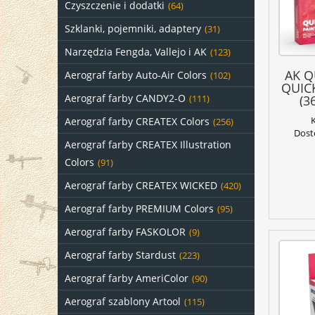
Czyszczenie i dodatki
(64)
Szklanki, pojemniki, adaptery
(31)
Narzędzia Fengda, Vallejo i AK
(123)
AK Q
Aerograf farby Auto-Air Colors
(102)
QUIC
Aerograf farby CANDY2-O
(3
(111)
Aerograf farby CREATEX Colors
(256)
Dost
Aerograf farby CREATEX Illustration
Colors
(91)
Aerograf farby CREATEX WICKED
(420)
Aerograf farby PREMIUM Colors
(95)
Aerograf farby FASKOLOR
(9)
Aerograf farby Stardust
(223)
Aerograf farby AmeriColor
(90)
Aerograf szablony Artool
(115)