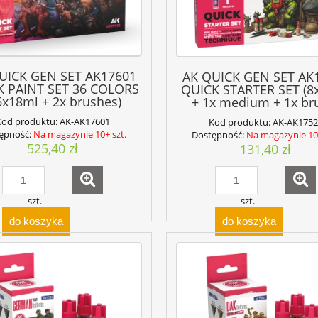
UICK GEN SET AK17601
AK QUICK GEN SET AK
K PAINT SET 36 COLORS
QUICK STARTER SET (8
6x18ml + 2x brushes)
+ 1x medium + 1x br
Kod produktu:
AK-AK17601
Kod produktu:
AK-AK1752
ępność:
Na magazynie 10+ szt.
Dostępność:
Na magazynie 10+
525,40 zł
131,40 zł
szt.
szt.
do koszyka
do koszyka