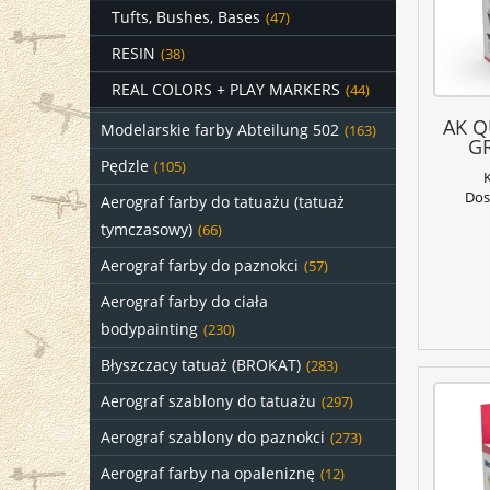
Tufts, Bushes, Bases
(47)
RESIN
(38)
REAL COLORS + PLAY MARKERS
(44)
AK Q
Modelarskie farby Abteilung 502
(163)
GR
Pędzle
(105)
Dos
Aerograf farby do tatuażu (tatuaż
tymczasowy)
(66)
Aerograf farby do paznokci
(57)
Aerograf farby do ciała
bodypainting
(230)
Błyszczacy tatuaż (BROKAT)
(283)
Aerograf szablony do tatuażu
(297)
Aerograf szablony do paznokci
(273)
Aerograf farby na opaleniznę
(12)