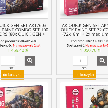
UICK GEN SET AK17603
AK QUICK GEN SET AK
 PAINT COMBO SET 100
QUICK PAINT SET 72 C
ORS (80x QUICK GEN +
(72x18ml + 2x medium
 3GEN + 3x BRUSHES)
brushes)
Kod produktu:
AK-AK17603
Kod produktu:
AK-AK1760
tępność:
Na magazynie 2 szt.
Dostępność:
Na magazynie 6 
1 459,40 zł
1 050,70 zł
szt.
szt.
do koszyka
do koszyka