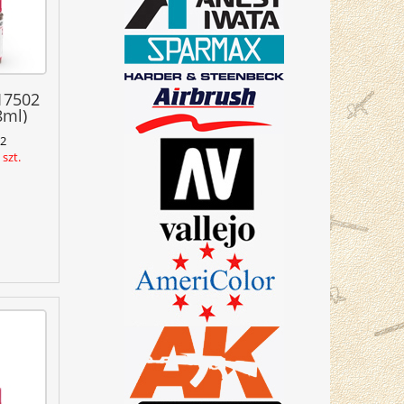
17502
8ml)
2
szt.