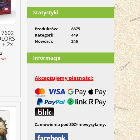
Statystyki
Produktów:
8875
17602
Kategorii:
449
OLORS
Nowości:
246
 + 2x
2
Informacje
szt.
Akceptujemy płatności:
Zamowienia pod 30Zł niewysyłamy.