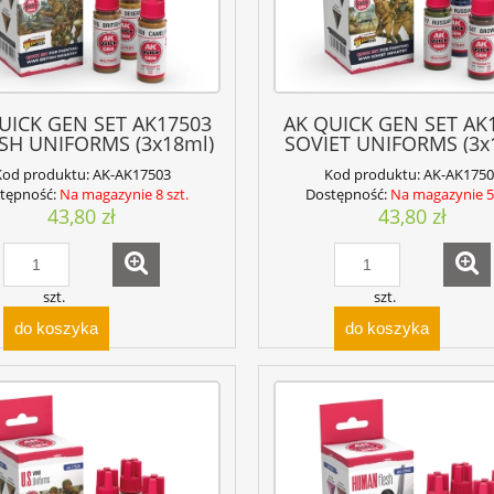
UICK GEN SET AK17503
AK QUICK GEN SET AK
ISH UNIFORMS (3x18ml)
SOVIET UNIFORMS (3x
Kod produktu:
AK-AK17503
Kod produktu:
AK-AK1750
tępność:
Na magazynie 8 szt.
Dostępność:
Na magazynie 5 
43,80 zł
43,80 zł
szt.
szt.
do koszyka
do koszyka