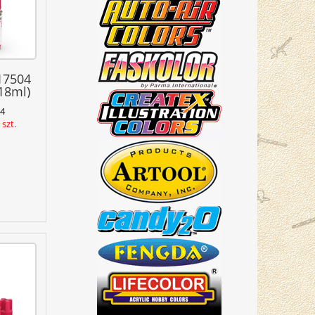
17504
18ml)
4
szt.