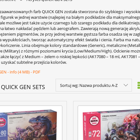
 zaawansowanych farb QUICK GEN została stworzona do szybkiego i wysokiej
figurek w jednej warstwie (najlepiej na białym podkładzie dla maksymalneg
ale możliwe jest także użycie czarnego lub szarego podkładu dla delikatniej
a łatwo nakładać pędzlem lub aerografem. Zawierają nową generację akrylu
ężeniem pigmentów, że przy jednej warstwie gęstsza farba osadza się w zagł
a wypukłościach, tworząc automatyczny efekt światła i cienia. Farba ma nat
ończenie. Linia obejmuje kolory standardowe (Generic), metaliczne (Metall
(Military) z różnymi poziomami krycia (Low/Medium/High). Odcienie moż
także łączyć z Medium – żelem o niskiej lepkości (AK17080 – 18 ml, AK17081 –
 uzyskać subtelne przejścia kolorów.
EN - info (4 MB) - PDF
Sortuj wg:
Nazwa produktu A-Z
s QUICK GEN SETS