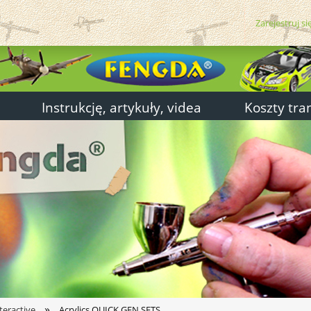
Zarejestruj si
Instrukcję, artykuły, videa
Koszty tra
»
teractive
Acrylics QUICK GEN SETS