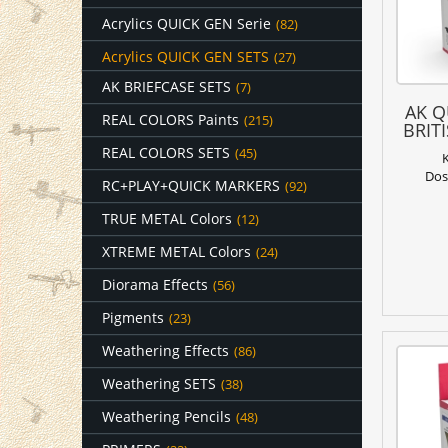
Acrylics QUICK GEN Serie
(82)
Acrylics QUICK GEN SETS
(27)
AK BRIEFCASE SETS
(7)
AK Q
REAL COLORS Paints
(215)
BRIT
REAL COLORS SETS
(45)
Dos
RC+PLAY+QUICK MARKERS
(92)
TRUE METAL Colors
(12)
XTREME METAL Colors
(24)
Diorama Effects
(56)
Pigments
(23)
Weathering Effects
(86)
Weathering SETS
(38)
Weathering Pencils
(48)