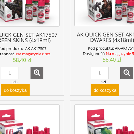
AK QUICK GEN SET AK
UICK GEN SET AK17507
DWARFS (4x18ml)
EEN SKINS (4x18ml)
Kod produktu:
AK-AK1751
Kod produktu:
AK-AK17507
Dostępność:
Na magazynie 5 
tępność:
Na magazynie 6 szt.
58,40 zł
58,40 zł
szt.
szt.
do koszyka
do koszyka