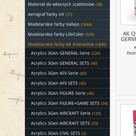
Materiał do własnych szablonów
(38)
Aerograf farby UV
(37)
Modelarskie farby Vallejo
(1644)
AK Q
Modelarskie farby LifeColor
(529)
GERM
Modelarskie farby AK Interactive
(1845)
Acrylics 3Gen GENERAL Serie
Dost
(220)
Acrylics 3Gen GENERAL SETS
(40)
Acrylics 3Gen AFV Serie
(80)
Acrylics 3Gen AFV SETS
(43)
Acrylics 3Gen FIGURE Serie
(40)
Acrylics 3Gen FIGURE+GAME SETS
(34)
Acrylics 3Gen AIRCRAFT Serie
(120)
Acrylics 3Gen AIRCRAFT SETS
(53)
Acrylics 3Gen CIVIL SETS
(3)