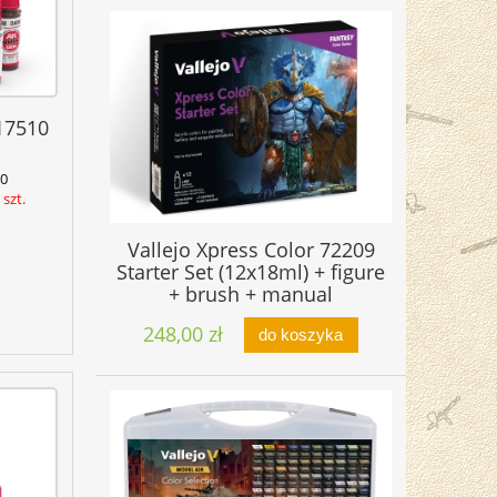
17510
0
szt.
Vallejo Xpress Color 72209
Starter Set (12x18ml) + figure
+ brush + manual
248,00 zł
do koszyka