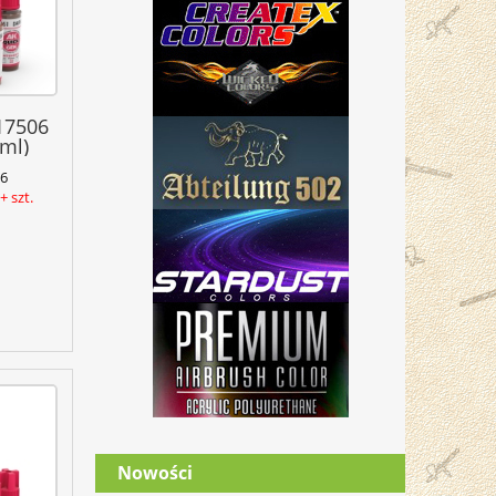
17506
ml)
6
 szt.
Nowości