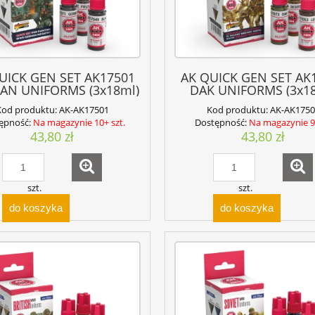
UICK GEN SET AK17501
AK QUICK GEN SET AK
AN UNIFORMS (3x18ml)
DAK UNIFORMS (3x1
Kod produktu:
AK-AK17501
Kod produktu:
AK-AK1750
ępność:
Na magazynie 10+ szt.
Dostępność:
Na magazynie 9 
43,80 zł
43,80 zł
szt.
szt.
do koszyka
do koszyka