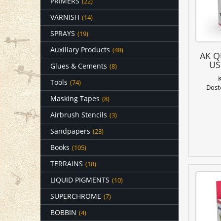
PRIMERS
(22)
VARNISH
(14)
SPRAYS
(19)
Auxiliary Products
(48)
AK Q
US
Glues & Cements
(8)
Tools
(74)
Dost
Masking Tapes
(8)
Airbrush Stencils
(3)
Sandpapers
(23)
Books
(105)
TERRAINS
(18)
LIQUID PIGMENTS
(10)
SUPERCHROME
(7)
BOBBIN
(4)