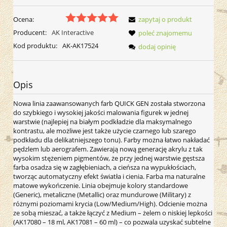
Ocena:
zapytaj o produkt
Producent:
AK Interactive
poleć znajomemu
Kod produktu:
AK-AK17524
dodaj opinię
Opis
Nowa linia zaawansowanych farb QUICK GEN została stworzona
do szybkiego i wysokiej jakości malowania figurek w jednej
warstwie (najlepiej na białym podkładzie dla maksymalnego
kontrastu, ale możliwe jest także użycie czarnego lub szarego
podkładu dla delikatniejszego tonu). Farby można łatwo nakładać
pędzlem lub aerografem. Zawierają nową generację akrylu z tak
wysokim stężeniem pigmentów, że przy jednej warstwie gęstsza
farba osadza się w zagłębieniach, a cieńsza na wypukłościach,
tworząc automatyczny efekt światła i cienia. Farba ma naturalne
matowe wykończenie. Linia obejmuje kolory standardowe
(Generic), metaliczne (Metallic) oraz mundurowe (Military) z
różnymi poziomami krycia (Low/Medium/High). Odcienie można
ze sobą mieszać, a także łączyć z Medium – żelem o niskiej lepkości
(AK17080 – 18 ml, AK17081 – 60 ml) – co pozwala uzyskać subtelne